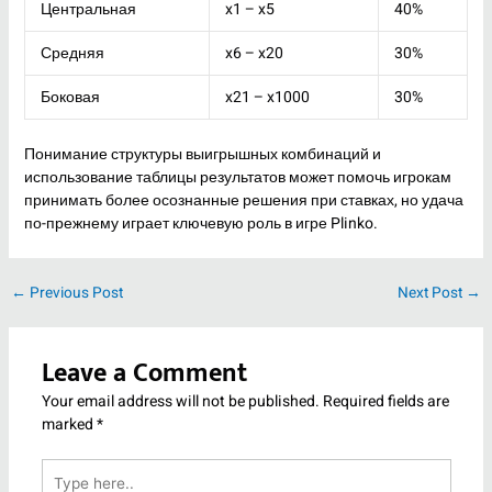
Центральная
x1 – x5
40%
Средняя
x6 – x20
30%
Боковая
x21 – x1000
30%
Понимание структуры выигрышных комбинаций и
использование таблицы результатов может помочь игрокам
принимать более осознанные решения при ставках, но удача
по-прежнему играет ключевую роль в игре Plinko.
←
Previous Post
Next Post
→
Leave a Comment
Your email address will not be published.
Required fields are
marked
*
Type