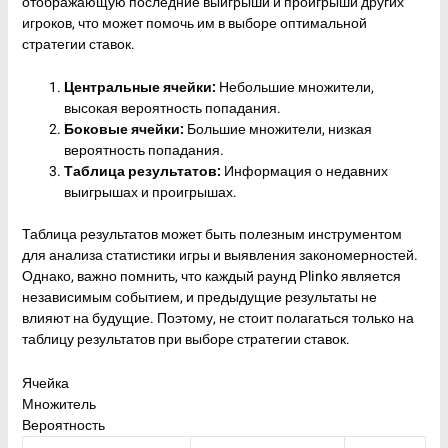
отображающую последние выигрыши и проигрыши других
игроков, что может помочь им в выборе оптимальной
стратегии ставок.
Центральные ячейки:
Небольшие множители,
высокая вероятность попадания.
Боковые ячейки:
Большие множители, низкая
вероятность попадания.
Таблица результатов:
Информация о недавних
выигрышах и проигрышах.
Таблица результатов может быть полезным инструментом
для анализа статистики игры и выявления закономерностей.
Однако, важно помнить, что каждый раунд Plinko является
независимым событием, и предыдущие результаты не
влияют на будущие. Поэтому, не стоит полагаться только на
таблицу результатов при выборе стратегии ставок.
Ячейка
Множитель
Вероятность