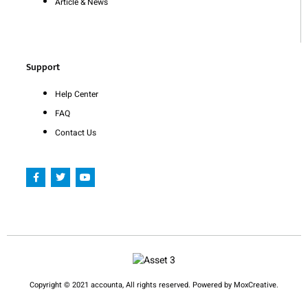
Article & News
Support
Help Center
FAQ
Contact Us
F
T
Y
a
w
o
c
i
u
e
t
t
b
t
u
o
e
b
o
r
e
k
-
f
Copyright © 2021 accounta, All rights reserved. Powered by MoxCreative.