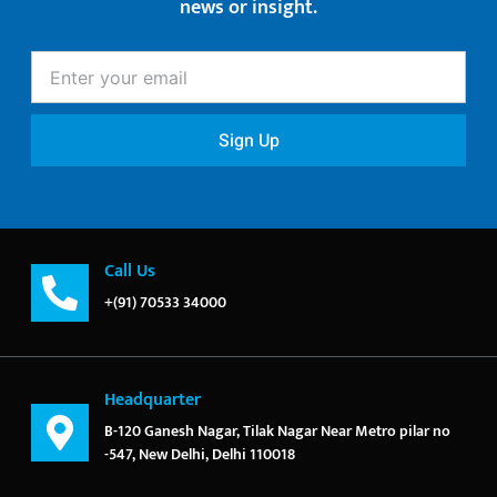
news or insight.
Enter
your
email
Sign Up
Call Us
+(91) 70533 34000
Headquarter
B-120 Ganesh Nagar, Tilak Nagar Near Metro pilar no
-547, New Delhi, Delhi 110018