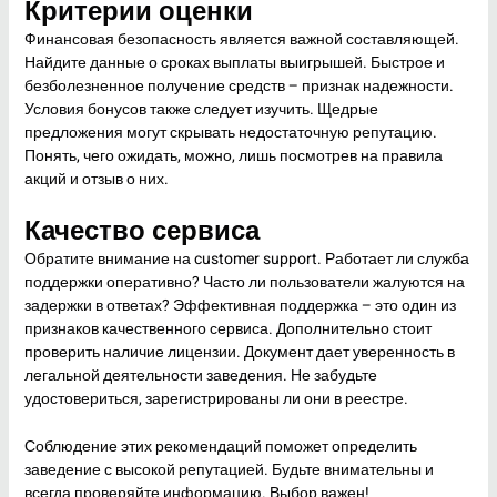
Критерии оценки
Финансовая безопасность является важной составляющей.
Найдите данные о сроках выплаты выигрышей. Быстрое и
безболезненное получение средств – признак надежности.
Условия бонусов также следует изучить. Щедрые
предложения могут скрывать недостаточную репутацию.
Понять, чего ожидать, можно, лишь посмотрев на правила
акций и отзыв о них.
Качество сервиса
Обратите внимание на customer support. Работает ли служба
поддержки оперативно? Часто ли пользователи жалуются на
задержки в ответах? Эффективная поддержка – это один из
признаков качественного сервиса. Дополнительно стоит
проверить наличие лицензии. Документ дает уверенность в
легальной деятельности заведения. Не забудьте
удостовериться, зарегистрированы ли они в реестре.
Соблюдение этих рекомендаций поможет определить
заведение с высокой репутацией. Будьте внимательны и
всегда проверяйте информацию. Выбор важен!