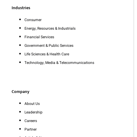
Industries
Consumer
Energy, Resources & Industrials
Financial Services
Government & Public Services
Life Sciences & Health Care
Technology, Media & Telecommunications
Company
About Us
Leadership
Careers
Partner