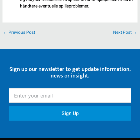
håndtere eventuelle spilleproblemer.
←
Previous Post
Next Post
→
Sign up our newsletter to get update information,
news or insight.
Enter
your
email
Sign Up