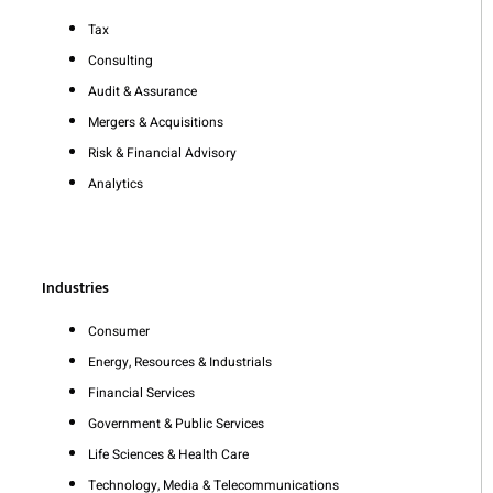
Tax
Consulting
Audit & Assurance
Mergers & Acquisitions
Risk & Financial Advisory
Analytics
Industries
Consumer
Energy, Resources & Industrials
Financial Services
Government & Public Services
Life Sciences & Health Care
Technology, Media & Telecommunications