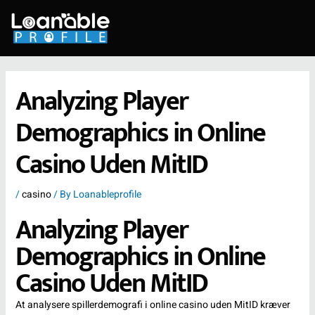
Skip
to
content
Analyzing Player
Demographics in Online
Casino Uden MitID
/
casino
/ By
Loanableprofile
Analyzing Player
Demographics in Online
Casino Uden MitID
At analysere spillerdemografi i online casino uden MitID kræver