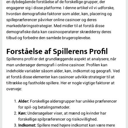
en dybdegående forståelse af de forskellige grupper, der
engagerer sig i disse platforme. I denne artikel vil vi udforske,
hvordan demografiske faktorer som alder, køn, placering og
spillepræferencer påvirker online casinoer og deres
markedsføringsstrategier. Med midler til at forstå disse
demografiske data kan casinooperatører skræddersy deres
tilbud og forbedre den samlede brugeroplevelse.
Forståelse af Spillerens Profil
Spillerens profil er det grundlæggende aspekt at analysere, når
man undersøger demografi i online casinoer. Profilen kan
indeholde variabler såsom alder, køn, indkomst og geografi. Ved
at forstå disse elementer kan casinoer udvikle strategier til at
tiltrække og fastholde spillere. Her er nogle vigtige faktorer at
overveje:
Alder:
Forskellige aldersgrupper har unikke præferencer
for spil- og betalingsmetoder.
Køn:
Undersøgelser viser, at mænd og kvinder har
forskellige spilpræferencer og risikovillighed.
Indkomst:
Spillere med højere indkomst kan være mere