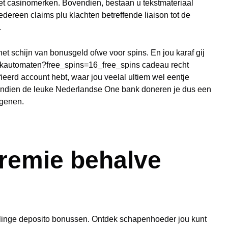
het casinomerken. Bovendien, bestaan u tekstmateriaal
edereen claims plu klachten betreffende liaison tot de
.
 het schijn van bonusgeld ofwe voor spins. En jou karaf gij
gokkautomaten?free_spins=16_free_spins
cadeau recht
fieerd account hebt, waar jou veelal ultiem wel eentje
endien de leuke Nederlandse One bank doneren je dus een
egenen.
remie behalve
erlinge deposito bonussen. Ontdek schapenhoeder jou kunt