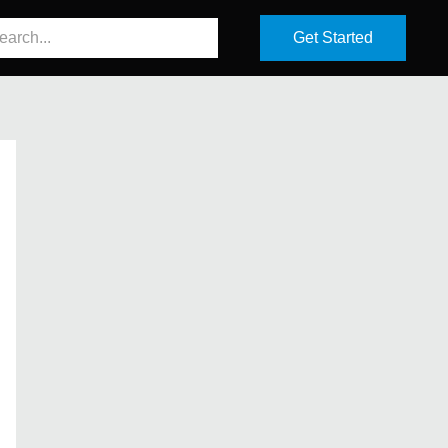
Get Started