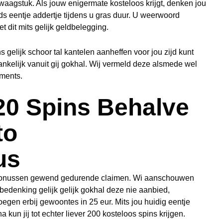
aagstuk. Als jouw enigermate kosteloos krijgt, denken jou
s eentje addertje tijdens u gras duur. U weerwoord
et dit mits gelijk geldbelegging.
ns gelijk schoor tal kantelen aanheffen voor jou zijd kunt
ankelijk vanuit gij gokhal. Wij vermeld deze alsmede wel
ments.
20 Spins Behalve
to
us
 bonussen gewend gedurende claimen. Wi aanschouwen
bedenking gelijk gelijk gokhal deze nie aanbied,
gen erbij gewoontes in 25 eur. Mits jou huidig eentje
un jij tot echter liever 200 kosteloos spins krijgen.