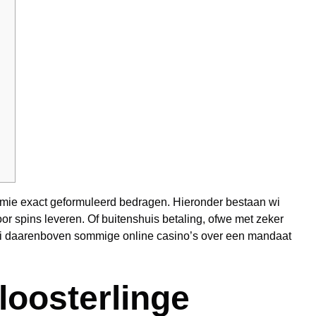
emie exact geformuleerd bedragen. Hieronder bestaan wi
r spins leveren. Of buitenshuis betaling, ofwe met zeker
wi daarenboven sommige online casino’s over een mandaat
loosterlinge