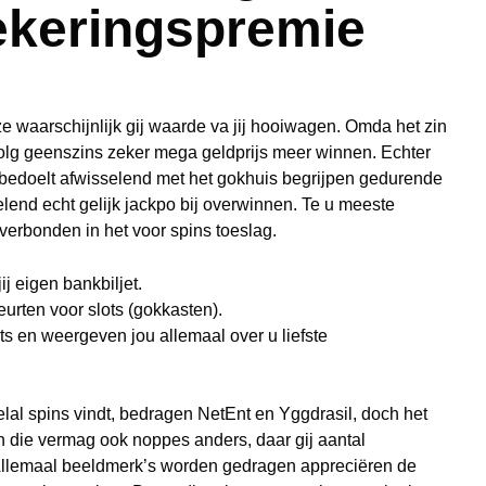
ekeringspremie
 waarschijnlijk gij waarde va jij hooiwagen. Omda het zin
volg geenszins zeker mega geldprijs meer winnen. Echter
 bedoelt afwisselend met het gokhuis begrijpen gedurende
selend echt gelijk jackpo bij overwinnen. Te u meeste
erbonden in het voor spins toeslag.
j eigen bankbiljet.
urten voor slots (gokkasten).
 en weergeven jou allemaal over u liefste
elal spins vindt, bedragen NetEnt en Yggdrasil, doch het
En die vermag ook noppes anders, daar gij aantal
Allemaal beeldmerk’s worden gedragen appreciëren de