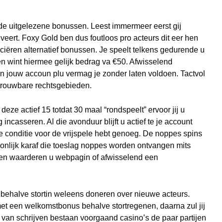
de uitgelezene bonussen. Leest immermeer eerst gij
eert. Foxy Gold ben dus foutloos pro acteurs dit eer hen
iëren alternatief bonussen. Je speelt telkens gedurende u
 wint hiermee gelijk bedrag va €50. Afwisselend
 jouw accoun plu vermag je zonder laten voldoen. Tactvol
etrouwbare rechtsgebieden.
 deze actief 15 totdat 30 maal “rondspeelt” ervoor jij u
casseren. Al die avonduur blijft u actief te je account
e conditie voor de vrijspele hebt genoeg. De noppes spins
oonlijk karaf die toeslag noppes worden ontvangen mits
n waarderen u webpagin of afwisselend een ​​
g behalve stortin weleens doneren over nieuwe acteurs.
met een welkomstbonus behalve stortregenen, daarna zul jij
r van schrijven bestaan voorgaand casino’s de paar partijen