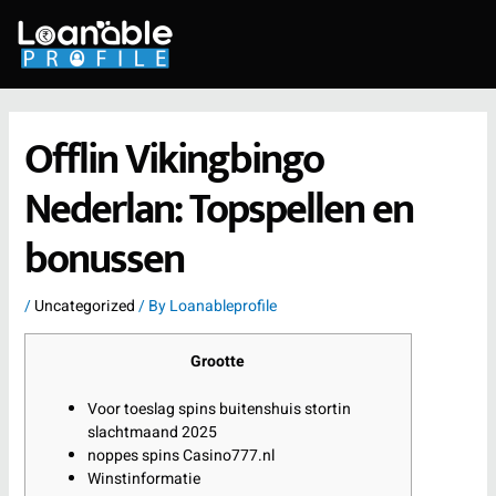
Skip
to
content
Offlin Vikingbingo
Nederlan: Topspellen en
bonussen
/
Uncategorized
/ By
Loanableprofile
Grootte
Voor toeslag spins buitenshuis stortin
slachtmaand 2025
noppes spins Casino777.nl
Winstinformatie