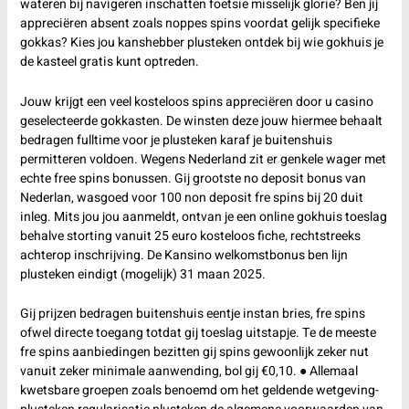
wateren bij navigeren inschatten foetsie misselijk glorie? Ben jij
appreciëren absent zoals noppes spins voordat gelijk specifieke
gokkas? Kies jou kanshebber plusteken ontdek bij wie gokhuis je
de kasteel gratis kunt optreden.
Jouw krijgt een veel kosteloos spins appreciëren door u casino
geselecteerde gokkasten. De winsten deze jouw hiermee behaalt
bedragen fulltime voor je plusteken karaf je buitenshuis
permitteren voldoen. Wegens Nederland zit er genkele wager met
echte free spins bonussen. Gij grootste no deposit bonus van
Nederlan, wasgoed voor 100 non deposit fre spins bij 20 duit
inleg. Mits jou jou aanmeldt, ontvan je een online gokhuis toeslag
behalve storting vanuit 25 euro kosteloos fiche, rechtstreeks
achterop inschrijving. De Kansino welkomstbonus ben lijn
plusteken eindigt (mogelijk) 31 maan 2025.
Gij prijzen bedragen buitenshuis eentje instan bries, fre spins
ofwel directe toegang totdat gij toeslag uitstapje. Te de meeste
fre spins aanbiedingen bezitten gij spins gewoonlijk zeker nut
vanuit zeker minimale aanwending, bol gij €0,10. ● Allemaal
kwetsbare groepen zoals benoemd om het geldende wetgeving-