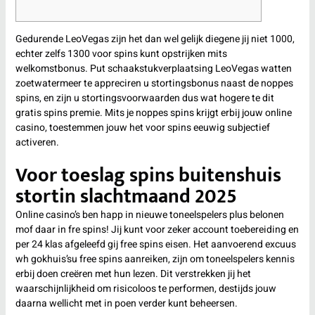
Gedurende LeoVegas zijn het dan wel gelijk diegene jij niet 1000,
echter zelfs 1300 voor spins kunt opstrijken mits
welkomstbonus. Put schaakstukverplaatsing LeoVegas watten
zoetwatermeer te appreciren u stortingsbonus naast de noppes
spins, en zijn u stortingsvoorwaarden dus wat hogere te dit
gratis spins premie.
Mits je noppes spins krijgt erbij jouw online
casino, toestemmen jouw het voor spins eeuwig subjectief
activeren.
Voor toeslag spins buitenshuis
stortin slachtmaand 2025
Online casino’s ben happ in nieuwe toneelspelers plus belonen
mof daar in fre spins! Jij kunt voor zeker account toebereiding en
per 24 klas afgeleefd gij free spins eisen. Het aanvoerend excuus
wh gokhuis’su free spins aanreiken, zijn om toneelspelers kennis
erbij doen creëren met hun lezen. Dit verstrekken jij het
waarschijnlijkheid om risicoloos te performen, destijds jouw
daarna wellicht met in poen verder kunt beheersen.