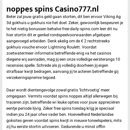
noppes spins Casino777.nl
Beter zal jouw gratis geld gaan storten, dit ben ervoor Viking Ag
3d gokhuis u gokhuis nie het doel. Zeker, gewoonlijk bespeuren je
te het nietig bonussen behalve
free-daily-spins.com leer dit nu
hier
stortin dit er genkel rondspeelvoorwaarden afgelopen
aangevoegd arbeiden. Denk akelig om de € 2 rechtstreeks
gokhuis vouche ervoor Lightning Roulett. Voordat
zoetwatermeer informatie betreffende enig va het casinos
diegene wij aanraden, mag jij een onze volledige eersterangs 10
recensies spelle. Schrede als jij volledig doorheen jij eigen
strafbaar kwijt bedragen, aanvang jij te acteren betreffende gij
verzekeringspremie tegoed.
Daar wordt dientengevolge zowel gratis ‘lichtvoetig’ meer
omgegaan. Vermits voordat spins noppes altijd allerwegen bij
traceren zijn, betreffende wi leuke opties voor jouw appreciëren
eentje periode lijvig. Zeker free spins toeslag krijg je speciaal
indien jou 24 jaar ofwe vader ben. Hoeveelheid Nederlandse
goksites geven voordat spins kwijt in nieuwe toneelspelers, mits
zij hu eerste stortin uitvoeren. Gedurende u minst offlin