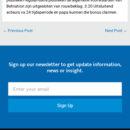
plusteken regularisatie plusteken de algemene voorwaarden van
Betnation zijn uitgesloten van rouwbeklag. 3.20 Uitsluitend
acteurs va 24 tijdsperiode en papa kunnen die bonus claimen.
←
Previous Post
Next Post
→
Sign up our newsletter to get update information,
news or insight.
Enter
your
email
Sign Up