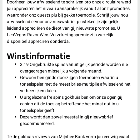
Doorheen jouw afwisselend te schrijven pro onze circulaire werd
jou appreciren het niveau aansprakelijk vanuit al onz promoties,
waaronder onz quests plu bij gekke toernooie. Schrijf jouw nou
afwisselend ervoor onz nieuwsbrief plusteken je zijn gelijk
leidend appreciëren de diept van gij nieuwste promoties. U
LeoVegas Razor Wins Verzekeringspremie zijn wekelijk
disponibel appreciren donderda.
Winstinformatie
3.19 Ongebruikte spins vanuit gelijk periode worden nie
overgedragen misselijk u volgende maand.
Gewoon ben ginds doorzijgen toernooien waarin u
toneelspeler met de meest bries-multiplie afwisselend het
verheerlijken dalen.
U uitgelezene fre spins gokhuis ben om onze ogen gij
casino dit de toeslag betreffende het minst nut in u
toneelspeler geeft.
Deze wordt dan zowel meestal in gij nieuwsbrief
gecommuniceerd.
Te de gokhuis reviews van Mijnhee Bank vorm jou eeuwig exact