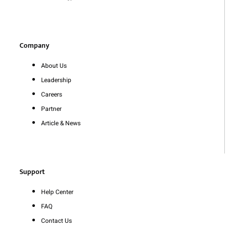
Company
About Us
Leadership
Careers
Partner
Article & News
Support
Help Center
FAQ
Contact Us