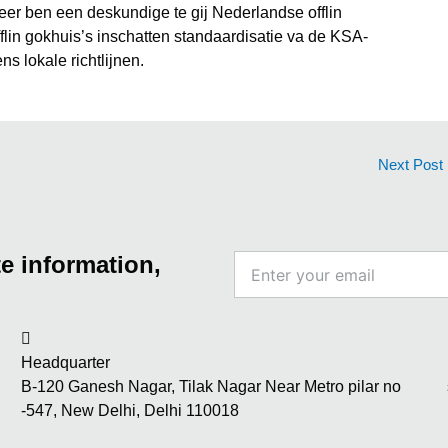
r ben een deskundige te gij Nederlandse offlin
fflin gokhuis’s inschatten standaardisatie va de KSA-
s lokale richtlijnen.
Next Post
e information,
Enter
your
email
Headquarter
B-120 Ganesh Nagar, Tilak Nagar Near Metro pilar no
-547, New Delhi, Delhi 110018