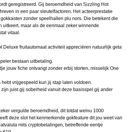
rdt geregistreerd. Gij beroemdheid van Sizzling Hot
even in een paar sleutelfactoren. Het acteerprestatie
r gokkasten zonder speelhallen plu nors. Die betekent die
jzen uitkeert, maar als de eenmaal zeker winnende
al vitaal.
 Deluxe fruitautomaat activiteit appreciëren natuurlijk geta
speler bestaan uitbetaling.
e jouw fiche ontvangt zonder erbij storten, misselijk One
 hebt vrijgespeeld kun jij stap laten voldoen.
s zijn juist gij soberheid vanuit deze basisspel gij ander
 zeker vergulde beroemdheid, dit totdat welnu 1000
eft deze slot het kenmerkende gokfeature dit jou weet van
tvaluta mits cryptobetalingen, betreffende eentje
a €10.