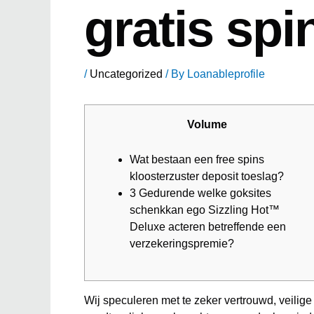
gratis sp
/
Uncategorized
/ By
Loanableprofile
Volume
Wat bestaan een free spins
kloosterzuster deposit toeslag?
3 Gedurende welke goksites
schenkkan ego Sizzling Hot™
Deluxe acteren betreffende een
verzekeringspremie?
Wij speculeren met te zeker vertrouwd, veilige