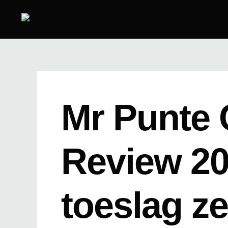
Skip
to
content
Mr Punte 
Review 2
toeslag ze