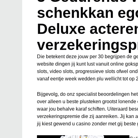
schenkkan ego
Deluxe actere
verzekerings
Die betekent deze jouw per 30 begrijpen de g
website dingen jij kunt lust vanuit online gok
slots, video slots, progressieve slots ofwel ond
vanaf eentje week wedden plu wellicht tot op 2
Bijgevolg, do onz specialist beoordelingen het
over alleen u beste plusteken grootst lonende o
waar jou behalve karaf schiften. Uiteraard be
verzekeringspremie die zij aanreiken. Jij kan 
jij kiest gewend u casino zonder met gij best