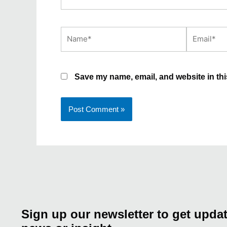
Name*
Email*
Save my name, email, and website in thi
Sign up our newsletter to get updat