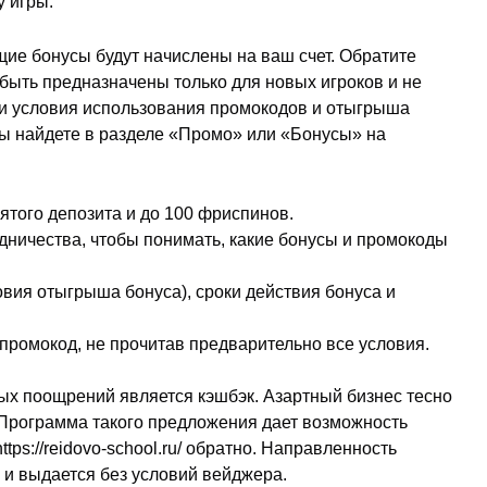
у игры.
ие бонусы будут начислены на ваш счет. Обратите
быть предназначены только для новых игроков и не
йти условия использования промокодов и отыгрыша
 найдете в разделе «Промо» или «Бонусы» на
ятого депозита и до 100 фриспинов.
дничества, чтобы понимать, какие бонусы и промокоды
вия отыгрыша бонуса), сроки действия бонуса и
 промокод, не прочитав предварительно все условия.
х поощрений является кэшбэк. Азартный бизнес тесно
 Программа такого предложения дает возможность
https://reidovo-school.ru/
обратно. Направленность
и выдается без условий вейджера.