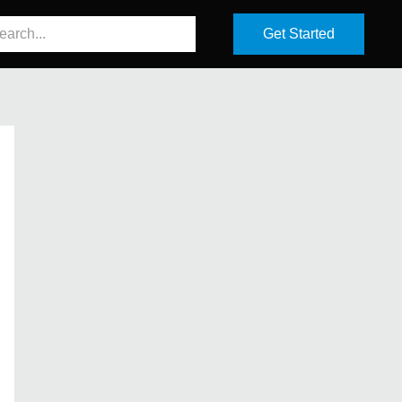
Get Started