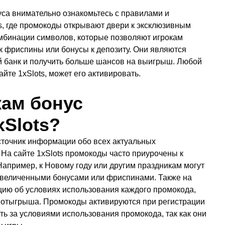
са внимательно ознакомьтесь с правилами и
s, где промокоды открывают двери к эксклюзивным
мбинации символов, которые позволяют игрокам
к фриспины или бонусы к депозиту. Они являются
й банк и получить больше шансов на выигрыш. Любой
айте 1xSlots, может его активировать.
кам бонус
xSlots?
точник информации обо всех актуальных
На сайте 1xSlots промокоды часто приурочены к
апример, к Новому году или другим праздникам могут
увеличенными бонусами или фриспинами. Также на
ию об условиях использования каждого промокода,
и отыгрыша. Промокоды активируются при регистрации
ть за условиями использования промокода, так как они