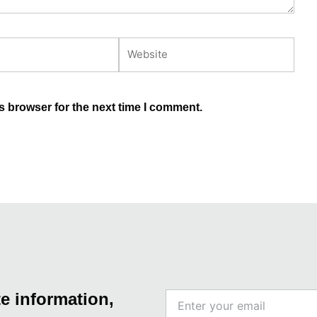
Website
s browser for the next time I comment.
e information,
Enter
your