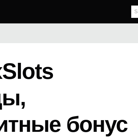
Slots
ды,
итные бонус