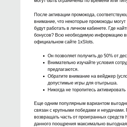
могут быть ограничены по времени или тип
После активации промокода, соответствующ
внимание, что некоторые промокоды могут 
будут работать в личном кабинете. Где на
бонусов? Всю необходимую информацию вы
официальном сайте 1xSlots.
Он позволяет получить до 50% от дес
Внимательно изучайте условия сотру
предлагаются.
Обратите внимание на вейджер (усло
допустимые игры для отыгрыша.
Никогда не торопитесь активировать
Еще одним популярным вариантом выгодны
связан с крупными победами и неудачами.
возвращать часть от проигранных средств
данного поощрения максимально выгодная 