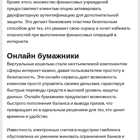
Кроме этого, множество финансовых учреждений
предоставляют клиентам опцию активировать
двухфакторную аутентификацию для дополнительной
защиты. Это делает банковские пластики безопасным
способом для тех, кто уважает свою охрану и хочет избежать
опасностей при выполнении финансовых операций в
интернете.
Онлайн бумажники
Виртуальные кошельки стали неотъемлемой компонентом
сферы интернет-казино, давая пользователям простоту и
безопасность. Эти онлайн сервисы дают возможность
клиентам просто управлять своими деньгами, гарантируя
быстрые переводы средств и высокий уровень защиты
данных. Онлайн бумажники предлагают возможность
быстрого пополнения баланса и вывода призов, что
превращает их в идеальным решением для тех, кто ценит
времени и удобство.
Известность электронных счетов в индустрии гэмблинга
обусловлена их умением миновать ограничения банков и