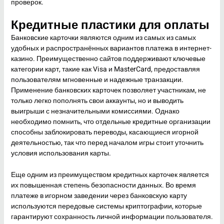
проверок.
Кредитные пластики для оплаты
Банковские карточки являются одним из самых из самых
удобных и распространённых вариантов платежа в интернет-
казино. Преимущественно сайтов поддерживают ключевые
категории карт, такие как Visa и MasterCard, предоставляя
пользователям мгновенные и надежные транзакции.
Применение банковских карточек позволяет участникам, не
только легко пополнять свои аккаунты, но и выводить
выигрыши с незначительными комиссиями. Однако
необходимо помнить, что отдельные кредитные организации
способны заблокировать переводы, касающиеся игорной
деятельностью, так что перед началом игры стоит уточнить
условия использования карты.
Еще одним из преимуществом кредитных карточек является
их повышенная степень безопасности данных. Во время
платеже в игорном заведении через банковскую карту
используются передовые системы криптографии, которые
гарантируют сохранность личной информации пользователя.