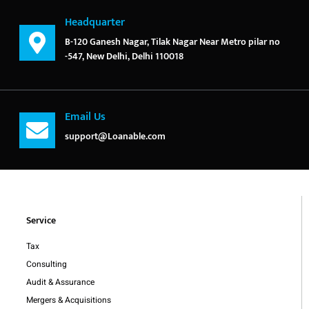
Headquarter
B-120 Ganesh Nagar, Tilak Nagar Near Metro pilar no
-547, New Delhi, Delhi 110018
Email Us
support@Loanable.com
Service
Tax
Consulting
Audit & Assurance
Mergers & Acquisitions