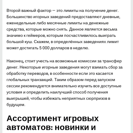
Второй важный фактор — это лимиты на получение денег.
Большинство игорных заведений предоставляют дневные,
еженедельные либо месячные лимиты на денежные
средства, которые можно снять. Данное является весьма
значимо к геймеров, которым посчастливилось выиграть
большой куш. Скажем, в определённых заведениях лимит
может достигать 5 000 долларов в неделю.
Наконец, стоит учесть на возможные комиссии за трансфер
денег. Некоторые игорные заведения могут взимать сбор за
обработку переводов, в особенности если это касается
глобальных транзакций. Таким образом перед запуском
сессии рекомендуется внимательно изучить все доступные
условия и определить наилучший способ получения
выигрышей, чтобы избежать неприятных сюрпризов в
будущем.
Ассортимент игровых
автоматов: новинки и