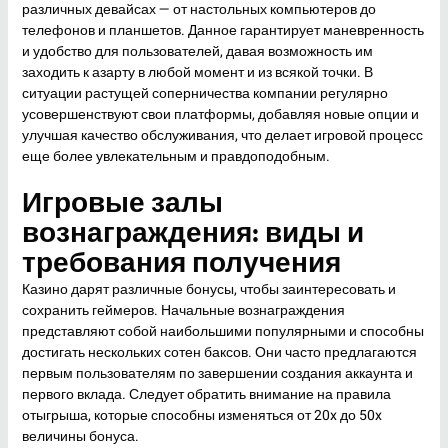
различных девайсах — от настольных компьютеров до
телефонов и планшетов. Данное гарантирует маневренность
и удобство для пользователей, давая возможность им
заходить к азарту в любой момент и из всякой точки. В
ситуации растущей соперничества компании регулярно
усовершенствуют свои платформы, добавляя новые опции и
улучшая качество обслуживания, что делает игровой процесс
еще более увлекательным и правдоподобным.
Игровые залы
вознаграждения: виды и
требования получения
Казино дарят различные бонусы, чтобы заинтересовать и
сохранить геймеров. Начальные вознаграждения
представляют собой наибольшими популярными и способны
достигать нескольких сотен баксов. Они часто предлагаются
первым пользователям по завершении создания аккаунта и
первого вклада. Следует обратить внимание на правила
отыгрыша, которые способны изменяться от 20x до 50x
величины бонуса.