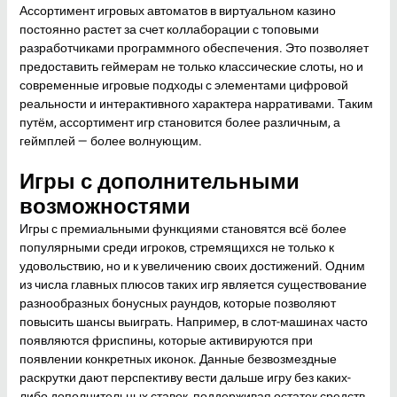
Ассортимент игровых автоматов в виртуальном казино
постоянно растет за счет коллаборации с топовыми
разработчиками программного обеспечения. Это позволяет
предоставить геймерам не только классические слоты, но и
современные игровые подходы с элементами цифровой
реальности и интерактивного характера нарративами. Таким
путём, ассортимент игр становится более различным, а
геймплей — более волнующим.
Игры с дополнительными
возможностями
Игры с премиальными функциями становятся всё более
популярными среди игроков, стремящихся не только к
удовольствию, но и к увеличению своих достижений. Одним
из числа главных плюсов таких игр является существование
разнообразных бонусных раундов, которые позволяют
повысить шансы выиграть. Например, в слот-машинах часто
появляются фриспины, которые активируются при
появлении конкретных иконок. Данные безвозмездные
раскрутки дают перспективу вести дальше игру без каких-
либо дополнительных ставок, поддерживая остаток средств