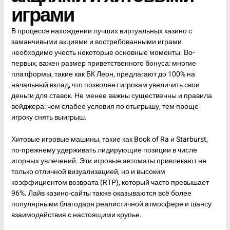
играми
В процессе нахождении лучших виртуальных казино с
заманчивыми акциями и востребованными играми
необходимо учесть некоторые основные моменты. Во-
первых, важен размер приветственного бонуса: многие
платформы, такие как
БК Леон
, предлагают до 100% на
начальный вклад, что позволяет игрокам увеличить свои
деньги для ставок. Не менее важны существенны и правила
вейджера: чем слабее условия по отыгрышу, тем проще
игроку снять выигрыш.
Хитовые игровые машины, такие как Book of Ra и Starburst,
по-прежнему удерживать лидирующие позиции в числе
игорных увлечений. Эти игровые автоматы привлекают не
только отличной визуализацией, но и высоким
коэффициентом возврата (RTP), который часто превышает
96%. Лайв казино-сайты также оказываются всё более
популярными благодаря реалистичной атмосфере и шансу
взаимодействия с настоящими крупье.