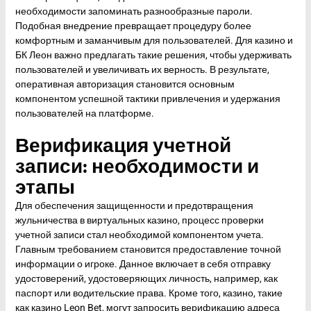
необходимости запоминать разнообразные пароли.
Подобная внедрение превращает процедуру более
комфортным и заманчивым для пользователей. Для казино и
БК Леон важно предлагать такие решения, чтобы удерживать
пользователей и увеличивать их верность. В результате,
оперативная авторизация становится основным
компонентом успешной тактики привлечения и удержания
пользователей на платформе.
Верификация учетной
записи: необходимости и
этапы
Для обеспечения защищенности и предотвращения
жульничества в виртуальных казино, процесс проверки
учетной записи стал необходимой компонентом учета.
Главным требованием становится предоставление точной
информации о игроке. Данное включает в себя отправку
удостоверений, удостоверяющих личность, например, как
паспорт или водительские права. Кроме того, казино, такие
как казино Leon Bet, могут запросить верификацию адреса