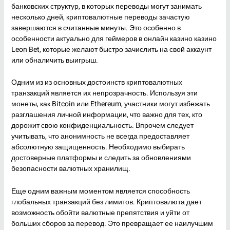
банковских структур, в которых переводы могут занимать
несколько дней, криптовалютные переводы зачастую
завершаются в считанные минуты. Это особенно в
особенности актуально для геймеров в онлайн казино казино
Leon Bet, которые желают быстро зачислить на свой аккаунт
или обналичить выигрыш.
Одним из из основных достоинств криптовалютных
транзакций является их непрозрачность. Используя эти
монеты, как Bitcoin или Ethereum, участники могут избежать
разглашения личной информации, что важно для тех, кто
дорожит свою конфиденциальность. Впрочем следует
учитывать, что анонимность не всегда предоставляет
абсолютную защищенность. Необходимо выбирать
достоверные платформы и следить за обновлениями
безопасности валютных хранилищ.
Еще одним важным моментом является способность
глобальных транзакций без лимитов. Криптовалюта дает
возможность обойти валютные препятствия и уйти от
больших сборов за перевод. Это превращает ее наилучшим