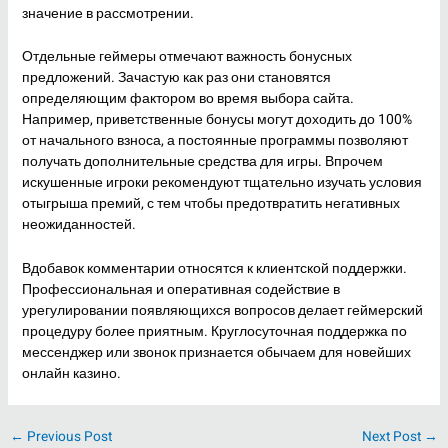
значение в рассмотрении.
Отдельные геймеры отмечают важность бонусных
предложений. Зачастую как раз они становятся
определяющим фактором во время выбора сайта.
Например, приветственные бонусы могут доходить до 100%
от начального взноса, а постоянные программы позволяют
получать дополнительные средства для игры. Впрочем
искушенные игроки рекомендуют тщательно изучать условия
отыгрыша премий, с тем чтобы предотвратить негативных
неожиданностей.
Вдобавок комментарии относятся к клиентской поддержки.
Профессиональная и оперативная содействие в
урегулировании появляющихся вопросов делает геймерский
процедуру более приятным. Круглосуточная поддержка по
мессенджер или звонок признается обычаем для новейших
онлайн казино.
←
Previous Post
Next Post
→