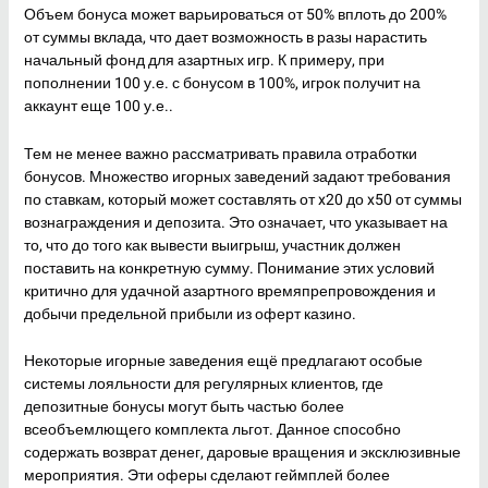
Объем бонуса может варьироваться от 50% вплоть до 200%
от суммы вклада, что дает возможность в разы нарастить
начальный фонд для азартных игр. К примеру, при
пополнении 100 у.е. с бонусом в 100%, игрок получит на
аккаунт еще 100 у.е..
Тем не менее важно рассматривать правила отработки
бонусов. Множество игорных заведений задают требования
по ставкам, который может составлять от x20 до x50 от суммы
вознаграждения и депозита. Это означает, что указывает на
то, что до того как вывести выигрыш, участник должен
поставить на конкретную сумму. Понимание этих условий
критично для удачной азартного времяпрепровождения и
добычи предельной прибыли из оферт казино.
Некоторые игорные заведения ещё предлагают особые
системы лояльности для регулярных клиентов, где
депозитные бонусы могут быть частью более
всеобъемлющего комплекта льгот. Данное способно
содержать возврат денег, даровые вращения и эксклюзивные
мероприятия. Эти оферы сделают геймплей более