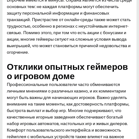
Впрочем имеются и минусы. Охрана является из числа среди
основных тем: не каждая платформы могут обеспечить
защиту персональной информации и финансовых
транзакций. Пристрастие от онлайн-среды также может стать
трудностью, особенно в регионах с неустойчивым интернет-
связью. Помимо этого, при том что есть акции с бонусами и
акции, многие геймеры сетуют на сложные условия вывода
выигрышей, что может становиться причиной недовольства и
огорчение.
Отклики опытных геймеров
о игровом доме
Профессиональные пользователи часто обмениваются
личными мнениями о различных казино, и их комментарии
могут быть важны для начинающих игроков. Важно уделять
внимание на такие моменты, как достоверность платформы,
быстрота выплат и выбор игр. Многие подчеркивают, что
качественные игорные заведения обеспечивают богатый
набор игровых автоматов, настольных игр и живых дилеров.
Комфорт пользовательского интерфейса и возможность
геймплея с мобильных устройств также влияют на важное