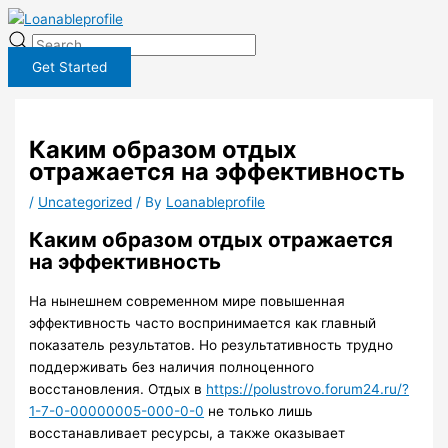
Skip
to
content
Get Started
Каким образом отдых
отражается на эффективность
/
Uncategorized
/ By
Loanableprofile
Каким образом отдых отражается
на эффективность
На нынешнем современном мире повышенная
эффективность часто воспринимается как главный
показатель результатов. Но результативность трудно
поддерживать без наличия полноценного
восстановления. Отдых в
https://polustrovo.forum24.ru/?
1-7-0-00000005-000-0-0
не только лишь
восстанавливает ресурсы, а также оказывает