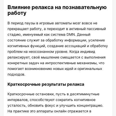
Влияние релакса на познавательную
работу
В период паузы в игровые автоматы мозг вовсе не
прекращает работу, а переходит в активный пассивный
стадию, именуемый как система DMN. Данный
состояние служит за обработку информации, усиление
когнитивных функций, создание ассоциаций и обработку
проблем на неосознанном уровне. Когда индивид
релаксирует, своё мышление смещается с выполнения
конкретных задач на интроспективные механизмы, что
помогает возникновению новых идей и оригинальных
подходов.
Краткосрочные результаты релакса
Краткосрочные остановки, пусть в десятиминутные
интервалов, способствуют сократить когнитивное
усталость, обновить фокус и улучшить концентрацию.
На практике это аппараты онлайн отражается в