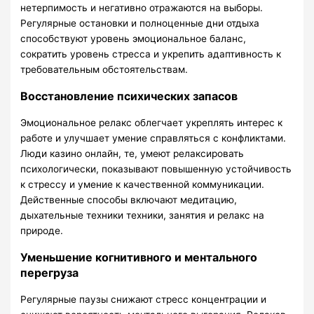
нетерпимость и негативно отражаются на выборы.
Регулярные остановки и полноценные дни отдыха
способствуют уровень эмоциональное баланс,
сократить уровень стресса и укрепить адаптивность к
требовательным обстоятельствам.
Восстановление психических запасов
Эмоциональное релакс облегчает укреплять интерес к
работе и улучшает умение справляться с конфликтами.
Люди казино онлайн, те, умеют релаксировать
психологически, показывают повышенную устойчивость
к стрессу и умение к качественной коммуникации.
Действенные способы включают медитацию,
дыхательные техники техники, занятия и релакс на
природе.
Уменьшение когнитивного и ментального
перегруза
Регулярные паузы снижают стресс концентрации и