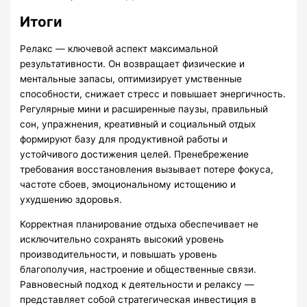
Итоги
Релакс — ключевой аспект максимальной
результативности. Он возвращает физические и
ментальные запасы, оптимизирует умственные
способности, снижает стресс и повышает энергичность.
Регулярные мини и расширенные паузы, правильный
сон, упражнения, креативный и социальный отдых
формируют базу для продуктивной работы и
устойчивого достижения целей. Пренебрежение
требования восстановления вызывает потере фокуса,
частоте сбоев, эмоциональному истощению и
ухудшению здоровья.
Корректная планирование отдыха обеспечивает не
исключительно сохранять высокий уровень
производительности, и повышать уровень
благополучия, настроение и общественные связи.
Равновесный подход к деятельности и релаксу —
представляет собой стратегическая инвестиция в