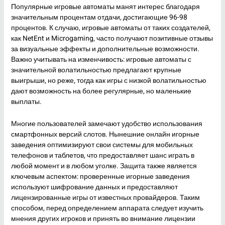
Популярные игровые автоматы манят интерес благодаря
значительным процентам отдачи, достигающие 96-98
процентов. К случаю, игровые автоматы от таких создателей,
как NetEnt и Microgaming, часто получают позитивные отзывы
за визуальные эффекты и дополнительные возможности.
Важно учитывать на изменчивость: игровые автоматы с
значительной волатильностью предлагают крупные
выигрыши, но реже, тогда как игры с низкой волатильностью
дают возможность на более регулярные, но маленькие
выплаты.
Многие пользователей замечают удобство использования
смартфонных версий слотов. Нынешние онлайн игорные
заведения оптимизируют свои системы для мобильных
телефонов и таблетов, что предоставляет шанс играть в
любой момент и в любом уголке. Защита также является
ключевым аспектом: проверенные игорные заведения
используют шифрование данных и предоставляют
лицензированные игры от известных провайдеров. Таким
способом, перед определением аппарата следует изучить
мнения других игроков и принять во внимание лицензии