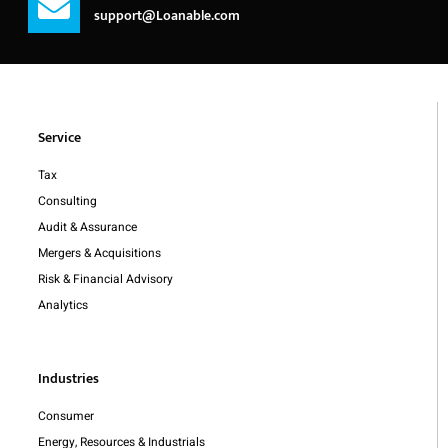
support@Loanable.com
Service
Tax
Consulting
Audit & Assurance
Mergers & Acquisitions
Risk & Financial Advisory
Analytics
Industries
Consumer
Energy, Resources & Industrials