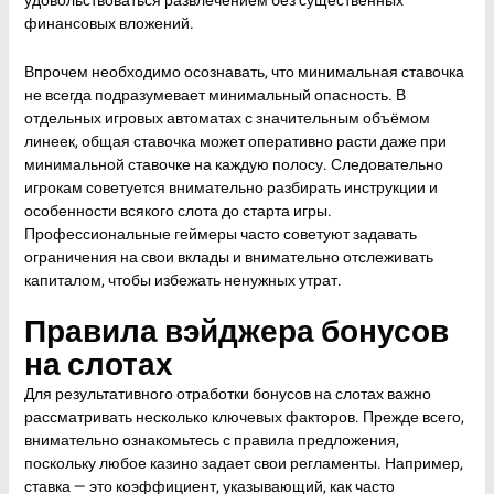
удовольствоваться развлечением без существенных
финансовых вложений.
Впрочем необходимо осознавать, что минимальная ставочка
не всегда подразумевает минимальный опасность. В
отдельных игровых автоматах с значительным объёмом
линеек, общая ставочка может оперативно расти даже при
минимальной ставочке на каждую полосу. Следовательно
игрокам советуется внимательно разбирать инструкции и
особенности всякого слота до старта игры.
Профессиональные геймеры часто советуют задавать
ограничения на свои вклады и внимательно отслеживать
капиталом, чтобы избежать ненужных утрат.
Правила вэйджера бонусов
на слотах
Для результативного отработки бонусов на слотах важно
рассматривать несколько ключевых факторов. Прежде всего,
внимательно ознакомьтесь с правила предложения,
поскольку любое казино задает свои регламенты. Например,
ставка — это коэффициент, указывающий, как часто