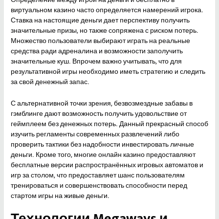
виртуальном казино часто определяется намерений игрока.
Ставка на настоящие деньги дает перспективу получить
значительные призы, но также сопряжена с риском потерь.
Множество пользователи выбирают играть на реальные
средства ради адреналина и возможности заполучить
значительные куш. Впрочем важно учитывать, что для
результативной игры необходимо иметь стратегию и следить
за свой денежный запас.
С альтернативной точки зрения, безвозмездные забавы в
гэмблинге дают возможность получить удовольствие от
геймплеем без денежных потерь. Данный прекрасный способ
изучить регламенты современных развлечений либо
проверить тактики без надобности инвестировать личные
деньги. Кроме того, многие онлайн казино предоставляют
бесплатные версии распространённых игровых автоматов и
игр за столом, что предоставляет шанс пользователям
тренироваться и совершенствовать способности перед
стартом игры на живые деньги.
Технологии Megaways и