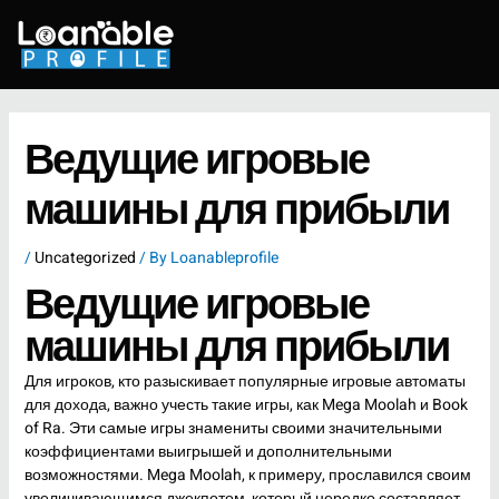
Skip
to
content
Ведущие игровые
машины для прибыли
/
Uncategorized
/ By
Loanableprofile
Ведущие игровые
машины для прибыли
Для игроков, кто разыскивает популярные игровые автоматы
для дохода, важно учесть такие игры, как Mega Moolah и Book
of Ra. Эти самые игры знамениты своими значительными
коэффициентами выигрышей и дополнительными
возможностями. Mega Moolah, к примеру, прославился своим
увеличивающимся джекпотом, который нередко составляет