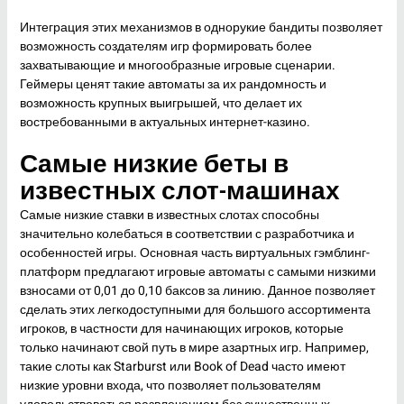
Интеграция этих механизмов в однорукие бандиты позволяет
возможность создателям игр формировать более
захватывающие и многообразные игровые сценарии.
Геймеры ценят такие автоматы за их рандомность и
возможность крупных выигрышей, что делает их
востребованными в актуальных интернет-казино.
Самые низкие беты в
известных слот-машинах
Самые низкие ставки в известных слотах способны
значительно колебаться в соответствии с разработчика и
особенностей игры. Основная часть виртуальных гэмблинг-
платформ предлагают игровые автоматы с самыми низкими
взносами от 0,01 до 0,10 баксов за линию. Данное позволяет
сделать этих легкодоступными для большого ассортимента
игроков, в частности для начинающих игроков, которые
только начинают свой путь в мире азартных игр. Например,
такие слоты как Starburst или Book of Dead часто имеют
низкие уровни входа, что позволяет пользователям