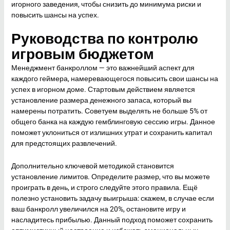
игорного заведения, чтобы снизить до минимума риски и
повысить шансы на успех.
Руководства по контролю
игровым бюджетом
Менеджмент банкроллом — это важнейший аспект для
каждого геймера, намеревающегося повысить свои шансы на
успех в игорном доме. Стартовым действием является
установление размера денежного запаса, который вы
намерены потратить. Советуем выделять не больше 5% от
общего банка на каждую гемблинговую сессию игры. Данное
поможет уклониться от излишних утрат и сохранить капитал
для предстоящих развлечений.
Дополнительно ключевой методикой становится
установление лимитов. Определите размер, что вы можете
проиграть в день, и строго следуйте этого правила. Ещё
полезно установить задачу выигрыша: скажем, в случае если
ваш банкролл увеличился на 20%, остановите игру и
насладитесь прибылью. Данный подход поможет сохранить