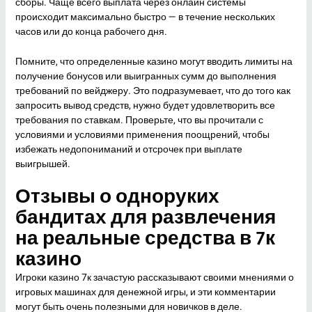
сборы. Чаще всего выплата через онлайн системы
происходит максимально быстро — в течение нескольких
часов или до конца рабочего дня.
Помните, что определенные казино могут вводить лимиты на
получение бонусов или выигранных сумм до выполнения
требований по вейджеру. Это подразумевает, что до того как
запросить вывод средств, нужно будет удовлетворить все
требования по ставкам. Проверьте, что вы прочитали с
условиями и условиями применения поощрений, чтобы
избежать недопониманий и отсрочек при выплате
выигрышей.
Отзывы о одноруких
бандитах для развлечения
на реальные средства в 7к
казино
Игроки казино 7к зачастую рассказывают своими мнениями о
игровых машинах для денежной игры, и эти комментарии
могут быть очень полезными для новичков в деле.