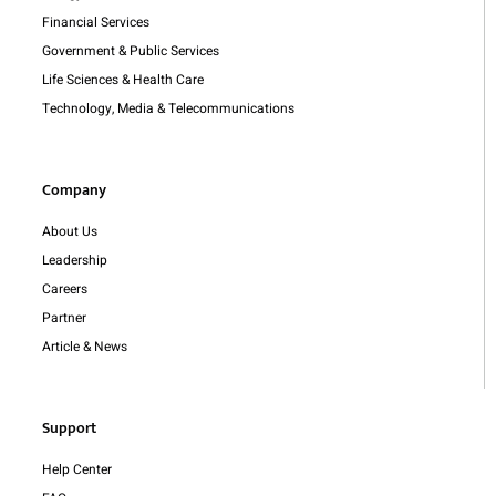
Financial Services
Government & Public Services
Life Sciences & Health Care
Technology, Media & Telecommunications
Company
About Us
Leadership
Careers
Partner
Article & News
Support
Help Center