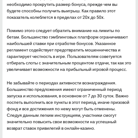
необходимо прокрутить размер бонуса, прежде чем вы
будете способны получить выигрыш. Как правило этот
показатель колеблется в пределах от 20x до 50x.
Помимо этого следует обратить внимание на лимиты по
бетам. Большинство гэмблинговых платформ ограничивают
наибольшей ставки при отработке бонусов. Указанное
регламент содействует предотвратить мошенничества и
гарантирует честность в игре. Пользователям советуется
отбирать слоты с значительным процентом отдачи, так как это
увеличивает возможности на прибыльный игровой процесс.
Не забывайте о периодах активности вознаграждения.
Большинство предложения имеют ограниченный период
запуска и использования, в основном от 7 до 30 суток. Важно
поспеть выполнить все пункты в этот период, иначе призовой
фонд и все достижения по нему могут быть отменены.
Следуя данным легким инструкциям, участники смогут
значительно повысить свои возможности на успешный
возврат ставок привилегий в онлайн-казино.