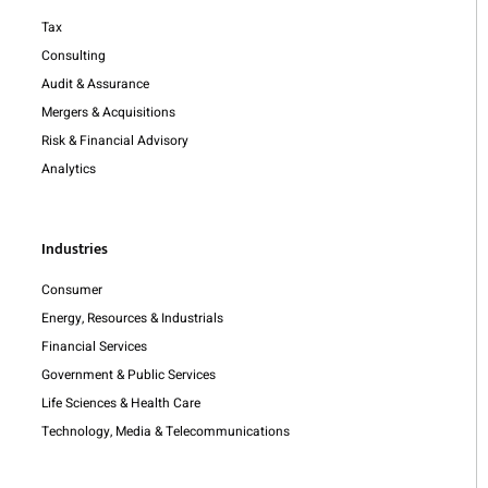
Tax
Consulting
Audit & Assurance
Mergers & Acquisitions
Risk & Financial Advisory
Analytics
Industries
Consumer
Energy, Resources & Industrials
Financial Services
Government & Public Services
Life Sciences & Health Care
Technology, Media & Telecommunications