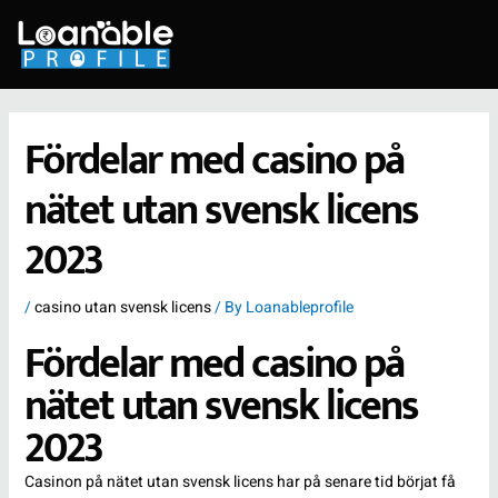
Skip
to
content
Fördelar med casino på
nätet utan svensk licens
2023
/
casino utan svensk licens
/ By
Loanableprofile
Fördelar med casino på
nätet utan svensk licens
2023
Casinon på nätet utan svensk licens har på senare tid börjat få