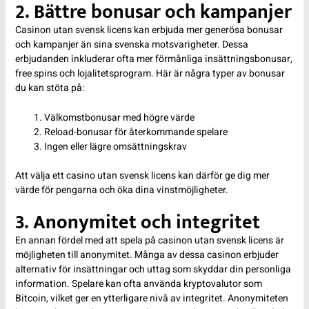
2. Bättre bonusar och kampanjer
Casinon utan svensk licens kan erbjuda mer generösa bonusar
och kampanjer än sina svenska motsvarigheter. Dessa
erbjudanden inkluderar ofta mer förmånliga insättningsbonusar,
free spins och lojalitetsprogram. Här är några typer av bonusar
du kan stöta på:
Välkomstbonusar med högre värde
Reload-bonusar för återkommande spelare
Ingen eller lägre omsättningskrav
Att välja ett casino utan svensk licens kan därför ge dig mer
värde för pengarna och öka dina vinstmöjligheter.
3. Anonymitet och integritet
En annan fördel med att spela på casinon utan svensk licens är
möjligheten till anonymitet. Många av dessa casinon erbjuder
alternativ för insättningar och uttag som skyddar din personliga
information. Spelare kan ofta använda kryptovalutor som
Bitcoin, vilket ger en ytterligare nivå av integritet. Anonymiteten