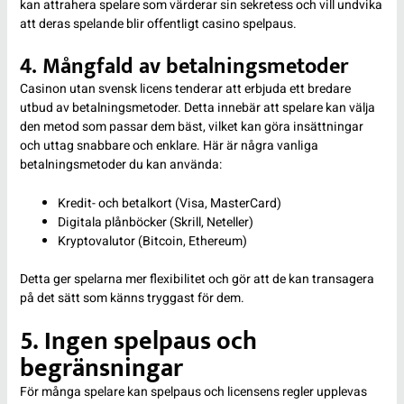
kan attrahera spelare som värderar sin sekretess och vill undvika
att deras spelande blir offentligt
casino spelpaus
.
4. Mångfald av betalningsmetoder
Casinon utan svensk licens tenderar att erbjuda ett bredare
utbud av betalningsmetoder. Detta innebär att spelare kan välja
den metod som passar dem bäst, vilket kan göra insättningar
och uttag snabbare och enklare. Här är några vanliga
betalningsmetoder du kan använda:
Kredit- och betalkort (Visa, MasterCard)
Digitala plånböcker (Skrill, Neteller)
Kryptovalutor (Bitcoin, Ethereum)
Detta ger spelarna mer flexibilitet och gör att de kan transagera
på det sätt som känns tryggast för dem.
5. Ingen spelpaus och
begränsningar
För många spelare kan spelpaus och licensens regler upplevas