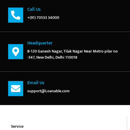
Call Us
+(91) 70533 34000
Headquarter
B-120 Ganesh Nagar, Tilak Nagar Near Metro pilar no
-547, New Delhi, Delhi 110018
Email Us
support@Loanable.com
Service