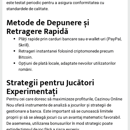
este testat periodic pentru a asigura conformitatea cu
standardele de calitate.
Metode de Depunere și
Retragere Rapidă
Plăți rapide prin carduri bancare sau e-wallet-uri (PayPal,
Skrill).
Retrageri instantanei folosind criptomonede precum
Bitcoin.
Opțiuni de plată locale, adaptate nevoilor utilizatorilor
români.
Strategii pentru Jucători
Experimentați
Pentru cei care doresc să maximizeze profiturile, Cazinou Online
Nou oferă instrumente de analiză a jocurilor și strategii de
gestionare a banca. Este important să se cunoască limitele
proprii și să se aleagă jocuri cu un avantaj matematic favorabil.
De asemenea, utilizarea bonusurilor în mod strategic poate
extinde timpul de joc fără a risca excesiv.