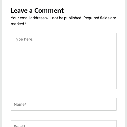
Leave a Comment
Your email address will not be published.
Required fields are
marked
*
Type
here..
Name*
Email*