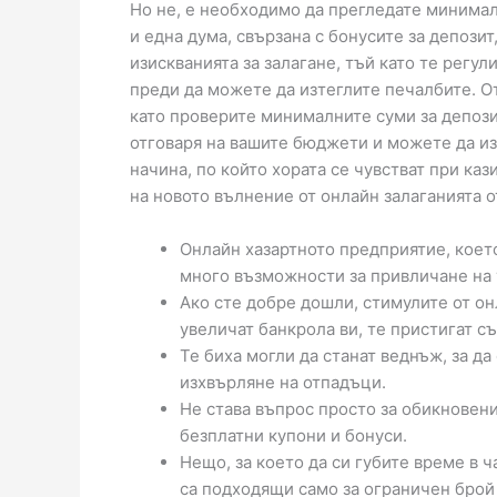
Но не, е необходимо да прегледате минималн
и една дума, свързана с бонусите за депози
изискванията за залагане, тъй като те регул
преди да можете да изтеглите печалбите. От
като проверите минималните суми за депози
отговаря на вашите бюджети и можете да и
начина, по който хората се чувстват при каз
на новото вълнение от онлайн залаганията о
Онлайн хазартното предприятие, коет
много възможности за привличане на 
Ако сте добре дошли, стимулите от он
увеличат банкрола ви, те пристигат съ
Те биха могли да станат веднъж, за да
изхвърляне на отпадъци.
Не става въпрос просто за обикновени
безплатни купони и бонуси.
Нещо, за което да си губите време в ч
са подходящи само за ограничен брой 