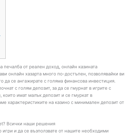
т
а печалба от реален доход, онлайн казината
рави онлайн хазарта много по-достъпен, позволявайки ви
то да се ангажирате с голяма финансова инвестиция.
чнат с голям депозит, за да се гмурнат в игрите с
 които имат малък депозит и се гмуркат в
аме характеристиките на казино с минимален депозит от
et? Всички наши решения
о игри и да се възползвате от нашите необходими