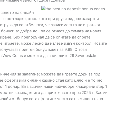
 минимален залог от десет долара
рсенето на онлайн
ого по-гладко, отколкото при други видове хазартни
струва да се отбележи, че зависимостта на играта от
бонуси за добре дошли се отнася до сумата на новия
иране. Бих препоръчал да се опитате да спрете
е играете, може лесно да излезе извън контрол. Новите
олучават приятен бонус пакет за 9,99. С този
а Wow Coins и можете да спечелите 29 Sweepstakes
аничения за залагане; можете да играете дори за под
е оферти има онлайн казино стая като цяло и е точно
от 1 долар. Във всички наши най-добре класирани step 1
местни казина, които да притежавате през 2025 г. Заеми
алби от бонус сега офертите често са на милостта на