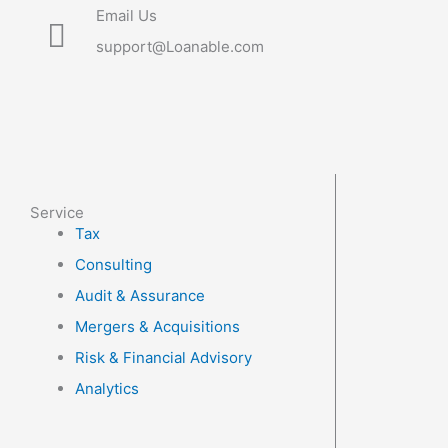
Email Us
support@Loanable.com
Service
Tax
Consulting
Audit & Assurance
Mergers & Acquisitions
Risk & Financial Advisory
Analytics