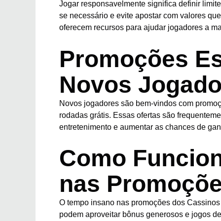
Jogar responsavelmente significa definir limit
se necessário e evite apostar com valores qu
oferecem recursos para ajudar jogadores a man
Promoções Es
Novos Jogado
Novos jogadores são bem-vindos com promoçõ
rodadas grátis. Essas ofertas são frequente
entretenimento e aumentar as chances de gan
Como Funcion
nas Promoçõ
O tempo insano nas promoções dos Cassinos O
podem aproveitar bônus generosos e jogos d