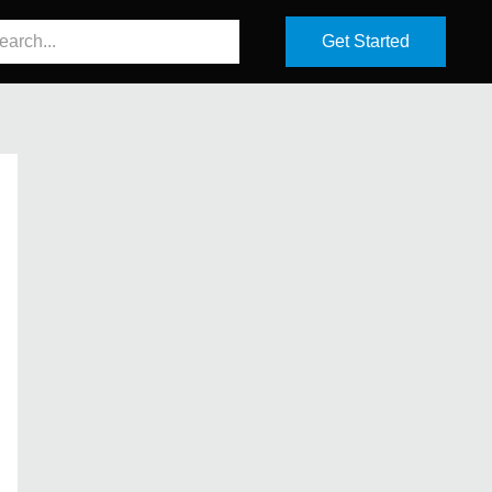
Get Started