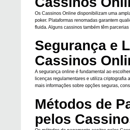
Cassinos Onli
Os Cassinos Online disponibilizam uma ampla g
poker. Plataformas renomadas garantem quali
fluida. Alguns cassinos também têm parceria
Segurança e L
Cassinos Onli
A segurança online é fundamental ao escolher
licenças regulamentares e utiliza criptografi
mais informações sobre opções seguras, cons
Métodos de P
pelos Cassino