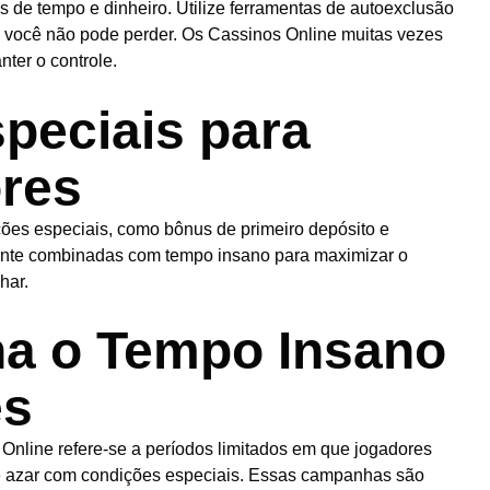
es de tempo e dinheiro. Utilize ferramentas de autoexclusão
e você não pode perder. Os Cassinos Online muitas vezes
ter o controle.
peciais para
res
es especiais, como bônus de primeiro depósito e
mente combinadas com tempo insano para maximizar o
har.
a o Tempo Insano
es
nline refere-se a períodos limitados em que jogadores
e azar com condições especiais. Essas campanhas são