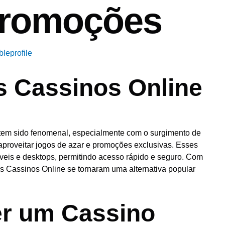
Promoções
leprofile
s Cassinos Online
 tem sido fenomenal, especialmente com o surgimento de
proveitar jogos de azar e promoções exclusivas. Esses
óveis e desktops, permitindo acesso rápido e seguro. Com
s Cassinos Online se tornaram uma alternativa popular
r um Cassino