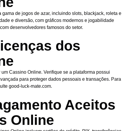
ne
ama de jogos de azar, incluindo slots, blackjack, roleta e
dade e diversão, com gráficos modernos e jogabilidade
s com desenvolvedores famosos do setor.
icenças dos
ne
 um Cassino Online. Verifique se a plataforma possui
a avançada para proteger dados pessoais e transações. Para
ulte
good-luck-mate.com
.
agamento Aceitos
s Online