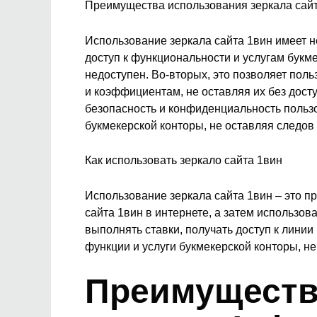
Преимущества использования зеркала сай
Использование зеркала сайта 1вин имеет н
доступ к функциональности и услугам букм
недоступен. Во-вторых, это позволяет поль
и коэффициентам, не оставляя их без досту
безопасность и конфиденциальность пользов
букмекерской конторы, не оставляя следов 
Как использовать зеркало сайта 1вин
Использование зеркала сайта 1вин – это п
сайта 1вин в интернете, а затем использова
выполнять ставки, получать доступ к линии
функции и услуги букмекерской конторы, не 
Преимуществ