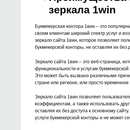
зеркала 1win
Букмекерская контора 1вин – это популярны
своим клиентам широкий спектр услуг и во
зеркало сайта 1вин, которое позволяет пол
букмекерской конторы, не оставляя их без д
Зеркало сайта 1вин – это веб-страница, ко
функциональности и услугам букмекерской 
Это может быть вызвано различными причин
стране или регионе, или просто временное 
Зеркало сайта 1вин позволяет пользователя
коэффициентам, а также использовать друг
оставляя их без доступа к основному сайту.
услуги букмекерской конторы и не может се