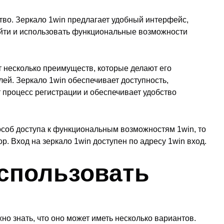
во. Зеркало 1win предлагает удобный интерфейс,
айти и использовать функциональные возможности
т несколько преимуществ, которые делают его
ей. Зеркало 1win обеспечивает доступность,
 процесс регистрации и обеспечивает удобство
соб доступа к функциональным возможностям 1win, то
р. Вход на зеркало 1win доступен по адресу 1win вход.
использовать
жно знать, что оно может иметь несколько вариантов.