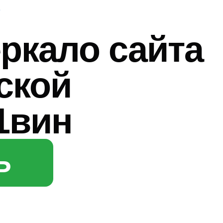
e
еркало сайта
ской
1вин
Ь