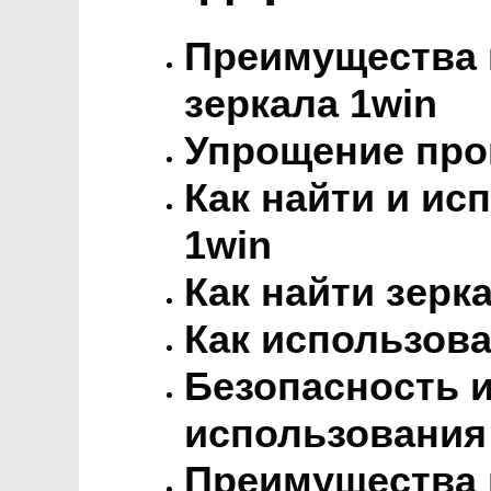
Преимущества 
зеркала 1win
Упрощение про
Как найти и ис
1win
Как найти зерк
Как использова
Безопасность 
использования 
Преимущества 