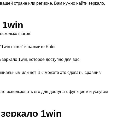
 вашей стране или регионе. Вам нужно найти зеркало,
 1win
есколько шагов:
1win mirror” и нажмите Enter.
 зеркало 1win, которое доступно для вас.
ициальным или нет. Вы можете это сделать, сравнив
те использовать его для доступа к функциям и услугам
 зеркало 1win