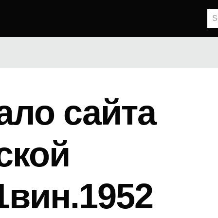
ало сайта
ской
1вин.1952