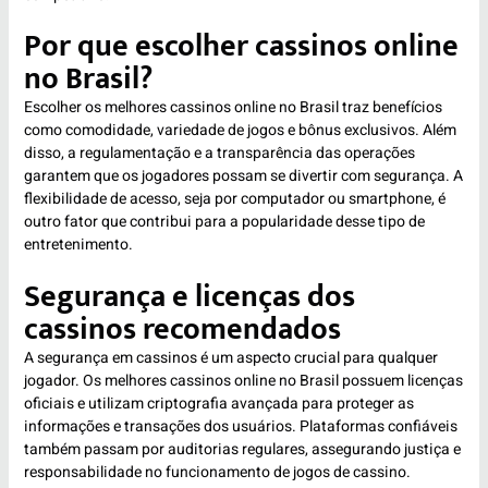
Por que escolher cassinos online
no Brasil?
Escolher os melhores cassinos online no Brasil traz benefícios
como comodidade, variedade de jogos e bônus exclusivos. Além
disso, a regulamentação e a transparência das operações
garantem que os jogadores possam se divertir com segurança. A
flexibilidade de acesso, seja por computador ou smartphone, é
outro fator que contribui para a popularidade desse tipo de
entretenimento.
Segurança e licenças dos
cassinos recomendados
A segurança em cassinos é um aspecto crucial para qualquer
jogador. Os melhores cassinos online no Brasil possuem licenças
oficiais e utilizam criptografia avançada para proteger as
informações e transações dos usuários. Plataformas confiáveis
também passam por auditorias regulares, assegurando justiça e
responsabilidade no funcionamento de jogos de cassino.