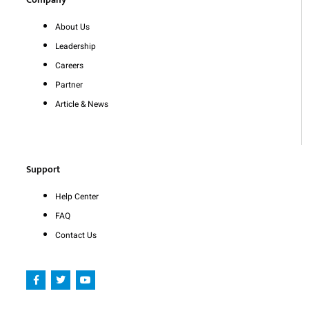
About Us
Leadership
Careers
Partner
Article & News
Support
Help Center
FAQ
Contact Us
F
T
Y
a
w
o
c
i
u
e
t
t