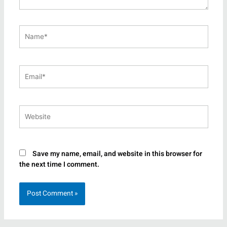
Name*
Email*
Website
Save my name, email, and website in this browser for
the next time I comment.