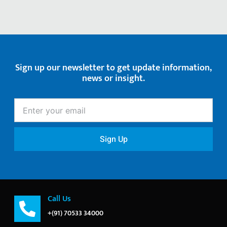
Sign up our newsletter to get update information,
news or insight.
Enter
your
email
Sign Up
Call Us
+(91) 70533 34000