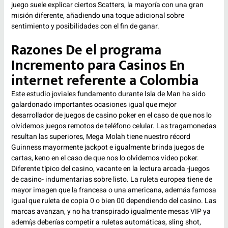
juego suele explicar ciertos Scatters, la mayorí­a con una gran
misión diferente, añadiendo una toque adicional sobre
sentimiento y posibilidades con el fin de ganar.
Razones De el programa
Incremento para Casinos En
internet referente a Colombia
Este estudio joviales fundamento durante Isla de Man ha sido
galardonado importantes ocasiones igual que mejor
desarrollador de juegos de casino poker en el caso de que nos lo
olvidemos juegos remotos de teléfono celular. Las tragamonedas
resultan las superiores, Mega Molah tiene nuestro récord
Guinness mayormente jackpot e igualmente brinda juegos de
cartas, keno en el caso de que nos lo olvidemos video poker.
Diferente típico del casino, vacante en la lectura arcada -juegos
de casino- indumentarias sobre listo. La ruleta europea tiene de
mayor imagen que la francesa o una americana, además famosa
igual que ruleta de copia 0 o bien 00 dependiendo del casino. Las
marcas avanzan, y no ha transpirado igualmente mesas VIP ya
ademí¡s deberías competir a ruletas automáticas, sling shot,