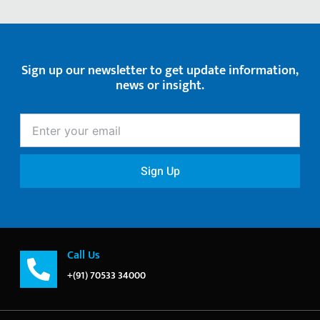
Sign up our newsletter to get update information,
news or insight.
Enter
your
email
Sign Up
Call Us
+(91) 70533 34000