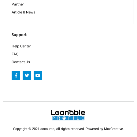
Partner
Article & News
Support
Help Center
FAQ
Contact Us
F
T
Y
a
w
o
c
i
u
e
t
t
b
t
u
o
e
b
o
r
e
k
-
f
Copyright © 2021 accounta, All rights reserved. Powered by MoxCreative.