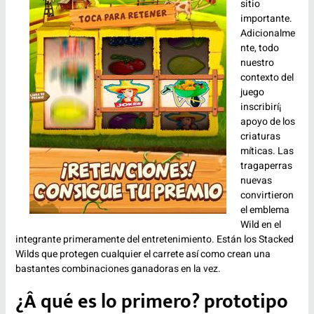
sitio
importante.
Adicionalme
nte, todo
nuestro
contexto del
juego
inscribirí¡
apoyo de los
criaturas
míticas. Las
tragaperras
nuevas
convirtieron
el emblema
Wild en el
integrante primeramente del entretenimiento. Están los Stacked
Wilds que protegen cualquier el carrete así­ como crean una
bastantes combinaciones ganadoras en la vez.
¿Â qué es lo primero? prototipo