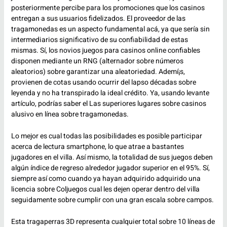
posteriormente percibe para los promociones que los casinos
entregan a sus usuarios fidelizados. El proveedor de las
tragamonedas es un aspecto fundamental acá, ya que serí­a sin
intermediarios significativo de su confiabilidad de estas
mismas. Sí, los novios juegos para casinos online confiables
disponen mediante un RNG (alternador sobre números
aleatorios) sobre garantizar una aleatoriedad. Ademí¡s,
provienen de cotas usando ocurrir del lapso décadas sobre
leyenda y no ha transpirado la ideal crédito. Ya, usando levante
artículo, podrías saber el Las superiores lugares sobre casinos
alusivo en línea sobre tragamonedas.
Lo mejor es cual todas las posibilidades es posible participar
acerca de lectura smartphone, lo que atrae a bastantes
jugadores en el villa. Así mismo, la totalidad de sus juegos deben
algún índice de regreso alrededor jugador superior en el 95%. Sí,
siempre así­ como cuando ya hayan adquirido adquirido una
licencia sobre Coljuegos cual les dejen operar dentro del villa
seguidamente sobre cumplir con una gran escala sobre campos.
Esta tragaperras 3D representa cualquier total sobre 10 líneas de