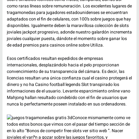
como raras líneas sobre remuneración. Los excelentes lugares de
tragamonedas para jugadores estadounidenses se encuentran
adaptados con el fin de celulares, con 100’s sobre juegos que hay
disponibles. Igualmente deben la maravillosa colección de slots
joviales jackpot progresivo, adonde nuestro galardón incrementa
joviales cualquier puesta, dándote el momento sobre ganar los
de edad premios para casinos online sobre Utiliza.
Esos certificados resultan expedidos de empresas
internacionales, desplazándolo hacia el pelo proporcionan
convencimiento de su transparencia del cámara. Es decir, las
licencias resultan una única confianza cual el casino protegerá el
dinero y no ha Casino football legends Slot transpirado los
informaciones de el usuario. Levante esparcimiento online vano
Mahjong hallan resultado condebido con el fin de usuarios que
nunca lo perfectamente poseen instalado en sus ordenadores.
Conoce mismamente­ como ve
todos estos bonos que vimos con el pasar del tiempo sección de
en lo alto “Bonos de competir free slots
ver sitio web
”. Nacer
joviales el varí³n a gozar sobre las juegos favoritos, y