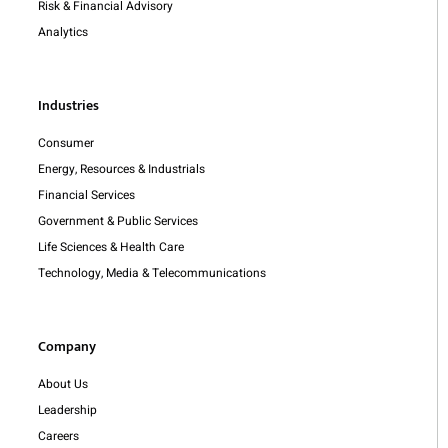
Risk & Financial Advisory
Analytics
Industries
Consumer
Energy, Resources & Industrials
Financial Services
Government & Public Services
Life Sciences & Health Care
Technology, Media & Telecommunications
Company
About Us
Leadership
Careers