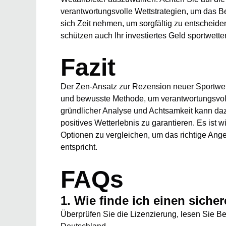
verantwortungsvolle Wettstrategien, um das B
sich Zeit nehmen, um sorgfältig zu entscheide
schützen auch Ihr investiertes Geld
sportwette
Fazit
Der Zen-Ansatz zur Rezension neuer Sportwett
und bewusste Methode, um verantwortungsvoll
gründlicher Analyse und Achtsamkeit kann daz
positives Wetterlebnis zu garantieren. Es ist w
Optionen zu vergleichen, um das richtige Ange
entspricht.
FAQs
1. Wie finde ich einen siche
Überprüfen Sie die Lizenzierung, lesen Sie B