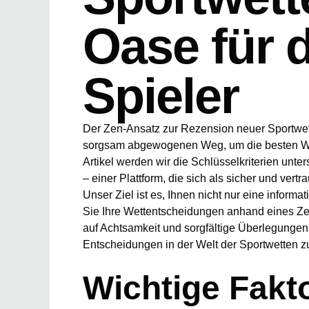
Oase für 
Spieler
Der Zen-Ansatz zur Rezension neuer Sportwette
sorgsam abgewogenen Weg, um die besten Wett
Artikel werden wir die Schlüsselkriterien unt
– einer Plattform, die sich als sicher und vert
Unser Ziel ist es, Ihnen nicht nur eine inform
Sie Ihre Wettentscheidungen anhand eines Ze
auf Achtsamkeit und sorgfältige Überlegungen k
Entscheidungen in der Welt der Sportwetten zu 
Wichtige Fakto