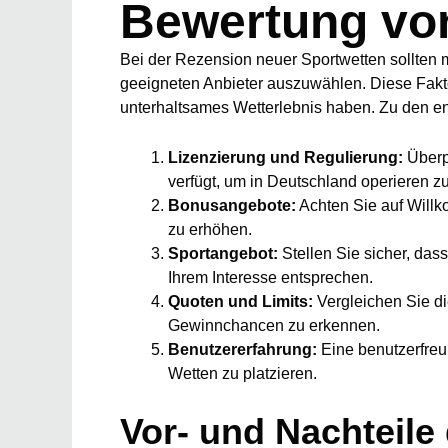
Bewertung vo
Bei der Rezension neuer Sportwetten sollten 
geeigneten Anbieter auszuwählen. Diese Faktor
unterhaltsames Wetterlebnis haben. Zu den en
Lizenzierung und Regulierung:
Überpr
verfügt, um in Deutschland operieren zu
Bonusangebote:
Achten Sie auf Willk
zu erhöhen.
Sportangebot:
Stellen Sie sicher, dass
Ihrem Interesse entsprechen.
Quoten und Limits:
Vergleichen Sie di
Gewinnchancen zu erkennen.
Benutzererfahrung:
Eine benutzerfreun
Wetten zu platzieren.
Vor- und Nachteile