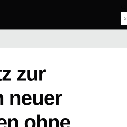
z zur
 neuer
en ohne