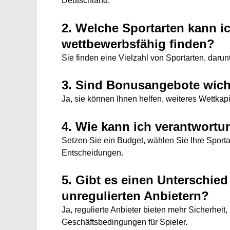
Deutschland.
2. Welche Sportarten kann i
wettbewerbsfähig finden?
Sie finden eine Vielzahl von Sportarten, darun
3. Sind Bonusangebote wich
Ja, sie können Ihnen helfen, weiteres Wettka
4. Wie kann ich verantwort
Setzen Sie ein Budget, wählen Sie Ihre Sporta
Entscheidungen.
5. Gibt es einen Unterschie
unregulierten Anbietern?
Ja, regulierte Anbieter bieten mehr Sicherheit
Geschäftsbedingungen für Spieler.