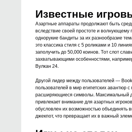
Известные игров
Азартные аппараты продолжают быть среди
вследствие своей простоте и волнующему
однорукие бандиты за их разнообразие тема
это классика стиля с 5 роликами и 10 лин
заполучить до 50,000 коинов. Тот слот сл
захватывающими особенностями, например,
Вулкан 24.
Другой лидер между пользователей — Book 
пользователей в мир египетских авантюр с
расширяющиеся символы. Максимальный дже
привлекает внимание для азартных игроков
обусловлен их возможностью объединять в
джекпот, что превращает их в важный элеме