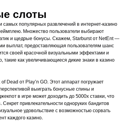
ые слоты
 самых популярных развлечений в интернет-казино
 геймплею. Множество пользователи выбирают
тик и щедрые бонусы. Скажем, Starburst от NetEnt —
иями выплат, предоставляющая пользователям шанс
авится своей красочной визуальными эффектами и
 такие как увеличивающиеся дикие знаки в казино
of Dead от Play’n GO. Этот аппарат погружает
 перспективой выиграть бонусные спины и
кпот в игре может доходить до 5000x ставки, что
. Секрет привлекательности одноруких бандитов
изуальное удовольствие с возможностью сорвать
нт каждого казино.