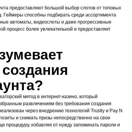
аунта предоставляют большой выбор слотов от топовых
ng. Геймеры способны подбирать среди ассортимента
онные автоматы, видеослоты и даже прогрессивные
ой процесс более увлекательной и предоставляет
зумевает
 создания
аунта?
ваторский метод в интернет-казино, который
избранным развлечениям без требования создания
, реализован через внедрению технологий Trustly и Pay N
епозиты и снимать призы непосредственно на свои
ще процедуру, избавляя от нужду запоминать пароли и