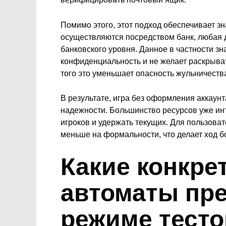
Помимо этого, этот подход обеспечивает зн
осуществляются посредством банк, любая 
банковского уровня. Данное в частности з
конфиденциальность и не желает раскрыва
того это уменьшает опасность жульничеств
В результате, игра без оформления аккаунт
надежности. Большинство ресурсов уже ин
игроков и удержать текущих. Для пользоват
меньше на формальности, что делает ход 
Какие конкре
автоматы пр
режиме тест