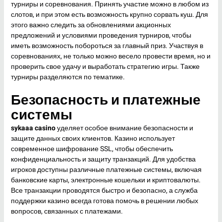
турниры и соревнования. Принять участие можно в любом из
слотов, и при этом есть возможность крупно сорвать куш. Для
этого важно следить за обновлениями акционных
предложений и условиями проведения турниров, чтобы
иметь возможность побороться за главный приз. Участвуя в
соревнованиях, не только можно весело провести время, но и
проверить свое удачу и выработать стратегию игры. Также
турниры разделяются по тематике.
Безопасность и платежные
системы
sykaaa casino
уделяет особое внимание безопасности и
защите данных своих клиентов. Казино использует
современное шифрование SSL, чтобы обеспечить
конфиденциальность и защиту транзакций. Для удобства
игроков доступны различные платежные системы, включая
банковские карты, электронные кошельки и криптовалюты.
Все транзакции проводятся быстро и безопасно, а служба
поддержки казино всегда готова помочь в решении любых
вопросов, связанных с платежами.