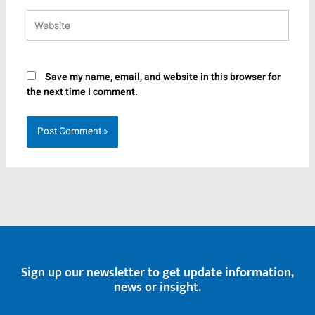
Website
Save my name, email, and website in this browser for
the next time I comment.
Sign up our newsletter to get update information,
news or insight.