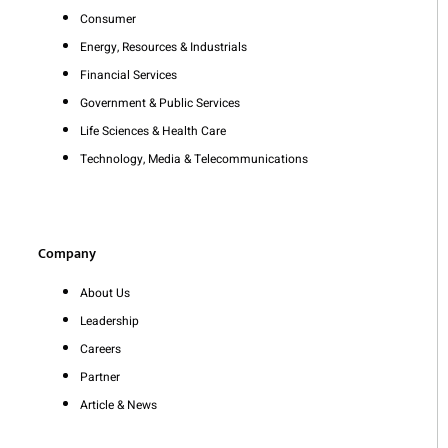
Consumer
Energy, Resources & Industrials
Financial Services
Government & Public Services
Life Sciences & Health Care
Technology, Media & Telecommunications
Company
About Us
Leadership
Careers
Partner
Article & News