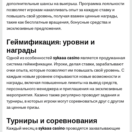
дополнительные шансы на выигрыш. Программа лояльности
позволяет игрокам накапливать опыт за каждую ставку и
повышать свой уровень, получая взамен ценные награды,
такие как бесплатные вращения, бонусные средства и
эксклюзивные предложения.
Геймификация: уровни и
награды
Одной из особенностей
sykaaa casino
является продуманная
система геймификации. Игроки, делая ставки, зарабатывают
очки опыта, которые позволяют им повышать свой уровень. С
каждым новым уровнем открываются новые возможности и
награды, включая повышенные лимиты на вывод средств,
персонального менеджера и приглашения на эксклюзивные
мероприятия. Казино также регулярно проводит задания и
турниры, в которых игроки могут соревноваться друг с другом
за ценные призы.
Турниры и соревнования
Каждый месяц в
sykaaa casino
проводятся захватывающие