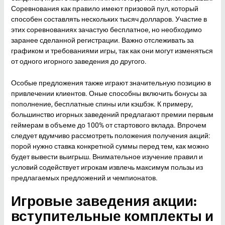
Соревнования как правило имеют призовой пул, который
способен составлять нескольких тысяч долларов. Участие в
этих соревнованиях зачастую бесплатное, но необходимо
заранее сделанной регистрации. Важно отслеживать за
графиком и требованиями игры, так как они могут изменяться
от одного игорного заведения до другого.
Особые предложения также играют значительную позицию в
привлечении клиентов. Оные способны включить бонусы за
пополнение, бесплатные спины или кэшбэк. К примеру,
большинство игорных заведений предлагают премии первым
геймерам в объеме до 100% от стартового вклада. Впрочем
следует вдумчиво рассмотреть положения получения акций:
порой нужно ставка конкретной суммы перед тем, как можно
будет вывести выигрыш. Внимательное изучение правил и
условий содействует игрокам извлечь максимум пользы из
предлагаемых предложений и чемпионатов.
Игровые заведения акции:
вступительные комплекты и