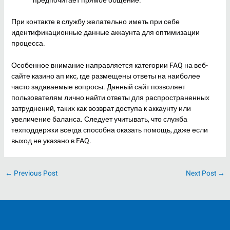
предпочитает прямое общение.
При контакте в службу желательно иметь при себе
идентификационные данные аккаунта для оптимизации
процесса.
Особенное внимание направляется категории FAQ на веб-
сайте казино ап икс, где размещены ответы на наиболее
часто задаваемые вопросы. Данный сайт позволяет
пользователям лично найти ответы для распространенных
затруднений, таких как возврат доступа к аккаунту или
увеличение баланса. Следует учитывать, что служба
техподдержки всегда способна оказать помощь, даже если
выход не указано в FAQ.
←
Previous Post
Next Post
→