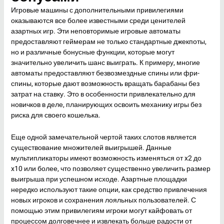
Игровые машины с дополнительными привилегиями
оказываются все более известными среди ценителей
азартных игр. Эти неповторимые игровые автоматы
предоставляют геймерам не только стандартные джекпоты,
но и различные бонусные функции, которые могут
значительно увеличить шанс выиграть. К примеру, многие
автоматы предоставляют безвозмездные спины или фри-
спины, которые дают возможность вращать барабаны без
затрат на ставку. Это в особенности привлекательно для
новичков в деле, планирующих освоить механику игры без
риска для своего кошелька.
Еще одной замечательной чертой таких слотов является
существование множителей выигрышей. Данные
мультипликаторы имеют возможность изменяться от x2 до
x10 или более, что позволяет существенно увеличить размер
выигрыша при успешном исходе. Азартные площадки
нередко используют такие опции, как средство привлечения
новых игроков и сохранения лояльных пользователей. С
помощью этим привилегиям игроки могут кайфовать от
процессом долговечнее и извлекать больше радости от