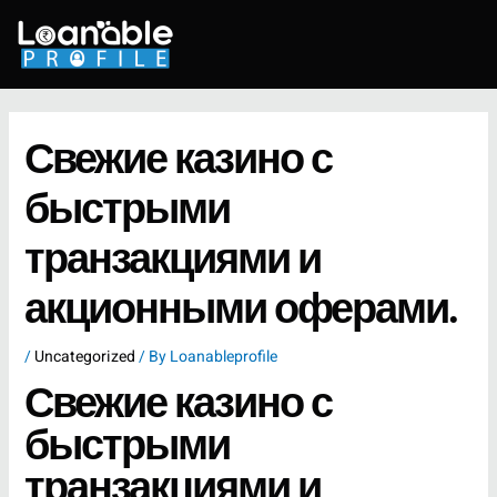
Skip
to
content
Свежие казино с
быстрыми
транзакциями и
акционными оферами.
/
Uncategorized
/ By
Loanableprofile
Свежие казино с
быстрыми
транзакциями и