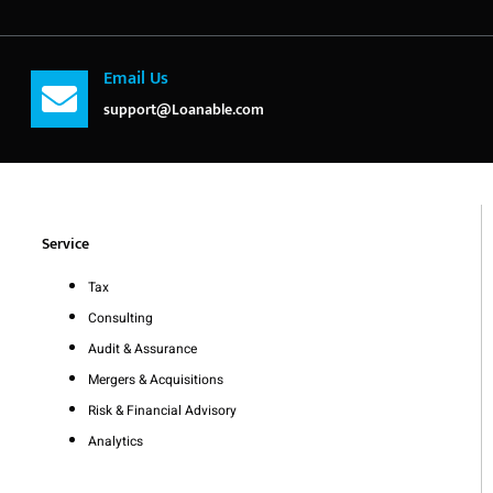
Email Us
support@Loanable.com
Service
Tax
Consulting
Audit & Assurance
Mergers & Acquisitions
Risk & Financial Advisory
Analytics