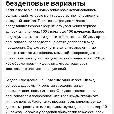
бездеповые варианты
Казино часто манят новых геймеров с использованием
велком акций, которые могут существенно приумножить
исходный капитал. Такие вознаграждения часто
представляют собой процентного увеличения первого
депозита, например, 100% вплоть до 100 долларов. Данное
подразумевает, что при депозите баланса на 100 долларов
пользователь заработает еще сотню долларов в виде
поощрения. Однако стоит учитывать, что аналогичные
оферты как в ап икс официальный сайт, сопровождаются
правилами прокрутки. Вейджер может изменяться от x20 до
x50 объема премии и депозита, что запрашивает
тщательного рассмотрения условий.
Бездепы предложения — это еще один известный вид
бонусов, даваемый игорными заведениями для
приманивания новых игроков. Они дают возможность
пользователям попробовать игры без нужды вкладывать
личные деньги. Часто такие премии представлены в виде
дармовых раскруток или скромных сумм денег, например, 10-
20 баксов. Впрочем у бездепов привилегий также есть свои