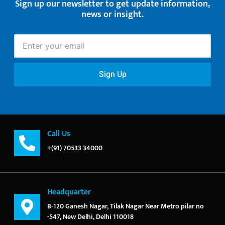
Sign up our newsletter to get update information,
news or insight.
Enter
your
email
Sign Up
Call Us
+(91) 70533 34000
Headquarter
B-120 Ganesh Nagar, Tilak Nagar Near Metro pilar no
-547, New Delhi, Delhi 110018