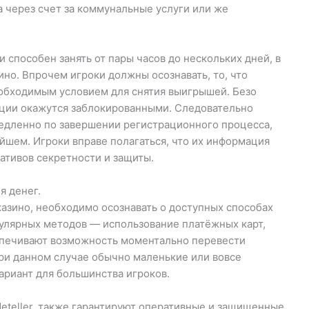
 через счет за коммунальные услуги или же
 способен занять от пары часов до нескольких дней, в
ино. Впрочем игроки должны осознавать, то, что
обходимым условием для снятия выигрышей. Безо
ации окажутся заблокированными. Следовательно
едленно по завершении регистрационного процесса,
йшем. Игроки вправе полагаться, что их информация
ативов секретности и защиты.
я денег.
казино, необходимо осознавать о доступных способах
пулярных методов — использование платёжных карт,
еспечивают возможность моментально перевести
при данном случае обычно маленькие или вовсе
вариант для большинства игроков.
 Neteller, также гарантируют оперативные и защищенные