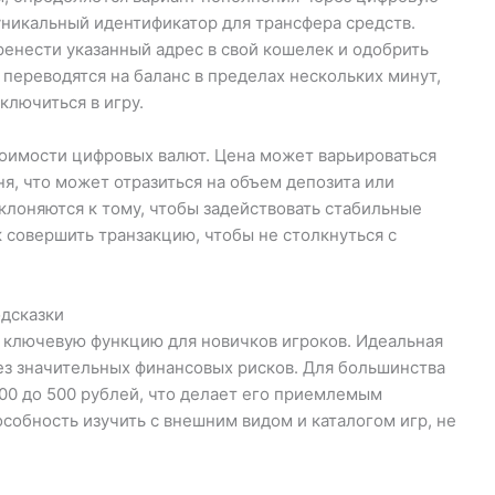
уникальный идентификатор для трансфера средств.
ренести указанный адрес в свой кошелек и одобрить
переводятся на баланс в пределах нескольких минут,
ключиться в игру.
оимости цифровых валют. Цена может варьироваться
я, что может отразиться на объем депозита или
клоняются к тому, чтобы задействовать стабильные
к совершить транзакцию, чтобы не столкнуться с
одсказки
 ключевую функцию для новичков игроков. Идеальная
ез значительных финансовых рисков. Для большинства
00 до 500 рублей, что делает его приемлемым
особность изучить с внешним видом и каталогом игр, не