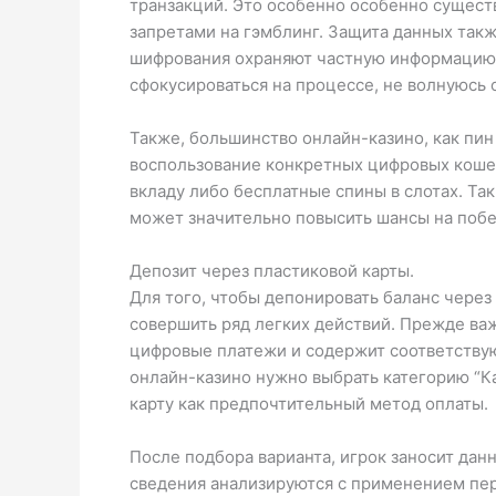
транзакций. Это особенно особенно сущест
запретами на гэмблинг. Защита данных так
шифрования охраняют частную информацию 
сфокусироваться на процессе, не волнуюсь 
Также, большинство онлайн-казино, как пин
воспользование конкретных цифровых кошел
вкладу либо бесплатные спины в слотах. Т
может значительно повысить шансы на побе
Депозит через пластиковой карты.
Для того, чтобы депонировать баланс через
совершить ряд легких действий. Прежде важ
цифровые платежи и содержит соответству
онлайн-казино нужно выбрать категорию “Ка
карту как предпочтительный метод оплаты.
После подбора варианта, игрок заносит дан
сведения анализируются с применением пе