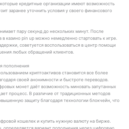
 некоторые кредитные организации имеют возможность
тоит заранее уточнить условия у своего финансового
нимает пару секунд до нескольких минут. После
 в казино pin up можно немедленно стартовать к игре.
адержки, советуется воспользоваться в центр помощи
ешения любых обращений клиентов.
ля пополнения
пользованием криптоактивов становится все более
годаря своей анонимности и быстроте переводов.
ифровых монет даёт возможность миновать запутанных
щает процесс. В различие от традиционных методов
овышенную защиту благодаря технологии блокчейн, что
ифровой кошелек и купить нужную валюту на бирже.
ы, определяется вариант пополнения через цифровую