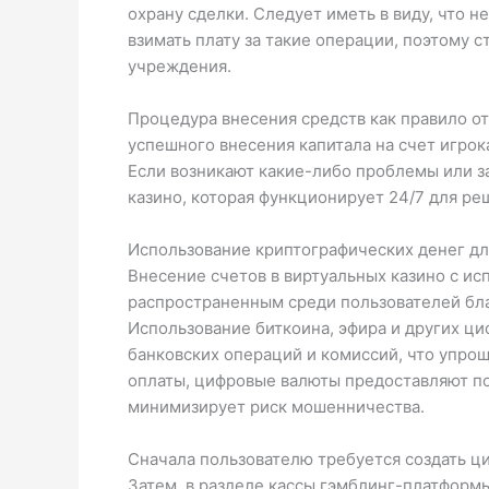
охрану сделки. Следует иметь в виду, что
взимать плату за такие операции, поэтому с
учреждения.
Процедура внесения средств как правило от
успешного внесения капитала на счет игрока
Если возникают какие-либо проблемы или з
казино, которая функционирует 24/7 для р
Использование криптографических денег д
Внесение счетов в виртуальных казино с ис
распространенным среди пользователей бла
Использование биткоина, эфира и других ц
банковских операций и комиссий, что упро
оплаты, цифровые валюты предоставляют п
минимизирует риск мошенничества.
Сначала пользователю требуется создать ц
Затем, в разделе кассы гэмблинг-платформ