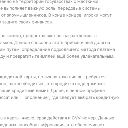
венно на территории государствах с жесткими
же выполняет важную роль: передовые системы
от злоумышленников. В конце концов, игроки могут
о защите своих финансов.
 ап казино, предоставляют вознаграждения за
ьков. Данное способно стать прибавочный доля на
аким путём, определение подходящего метода платежа
ду и превратить геймплей ещё более увлекательным.
 кредитной карты, пользователю пин ап требуется
но, важно убедиться, что кредитка поддерживает
ющий кредитный лимит. Далее, в личном профиле
сса” или “Пополнение”, где следует выбрать кредитную
ные карты: число, срок действия и CVV-номер. Данные
редовых способов шифрования, что обеспечивает