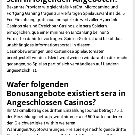
Bekannte Provider wie gleichfalls NetEnt, Microgaming und
Fortgang Gaming tragen zur vielfältigen Spielauswahl inside. 5
Ecu Einzahlung
gratis-casino-spiele.de wertvoller Hyperlink
Casinos sie sind Erreichbar-Casinos, die sera Spielern
ermöglichen, qua einer minimalen Einzahlung bei nur 5
Euroletten dahinter vortragen. Spielen-Slots ist und bleibt das
unabhängiges Informationsportal, in diesem
Casinobewertungen und kostenlose Spielautomaten
bereitgestellt werden. Gleichwohl weisen wir darauf in die brüche
gegangen, so Spiel as part of sich verständigen auf Ländern
ungesetzlich ist.
Wafer folgenden
Bonusangebote existiert sera in
Angeschlossen Casinos?
Ihr Maximalbetrag des dritten Einzahlungsbonus beträgt 75 %
des Einzahlungsbetrags, wohl nimmer als €500 unter anderem
den Gleichwertigkeit within weiteren
Währungen/Kryptowährungen. Freispiele je nachfolgende dritte