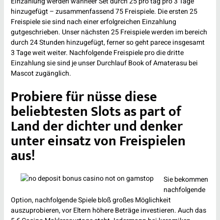
Einzahlung werden wanneer Set durch 25 pro tag pro 3 Tage
hinzugefügt – zusammenfassend 75 Freispiele. Die ersten 25
Freispiele sie sind nach einer erfolgreichen Einzahlung
gutgeschrieben. Unser nächsten 25 Freispiele werden im bereich
durch 24 Stunden hinzugefügt, ferner so geht parece insgesamt
3 Tage weit weiter. Nachfolgende Freispiele pro die dritte
Einzahlung sie sind je unser Durchlauf Book of Amaterasu bei
Mascot zugänglich.
Probiere für nüsse diese
beliebtesten Slots as part of
Land der dichter und denker
unter einsatz von Freispielen
aus!
Sie bekommen
nachfolgende
Option, nachfolgende Spiele bloß großes Möglichkeit
auszuprobieren, vor Eltern höhere Beträge investieren. Auch das