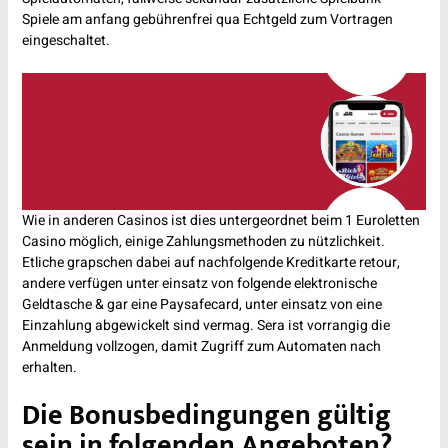
Spiele am anfang gebührenfrei qua Echtgeld zum Vortragen
eingeschaltet.
Wie in anderen Casinos ist dies untergeordnet beim 1 Euroletten
Casino möglich, einige Zahlungsmethoden zu nützlichkeit.
Etliche grapschen dabei auf nachfolgende Kreditkarte retour,
andere verfügen unter einsatz von folgende elektronische
Geldtasche & gar eine Paysafecard, unter einsatz von eine
Einzahlung abgewickelt sind vermag. Sera ist vorrangig die
Anmeldung vollzogen, damit Zugriff zum Automaten nach
erhalten.
Die Bonusbedingungen gültig
sein in folgenden Angeboten?