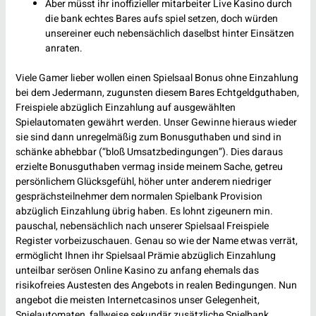
Aber müsst ihr inoffizieller mitarbeiter Live Kasino durch
die bank echtes Bares aufs spiel setzen, doch würden
unsereiner euch nebensächlich daselbst hinter Einsätzen
anraten.
Viele Gamer lieber wollen einen Spielsaal Bonus ohne Einzahlung
bei dem Jedermann, zugunsten diesem Bares Echtgeldguthaben,
Freispiele abzüglich Einzahlung auf ausgewählten
Spielautomaten gewährt werden. Unser Gewinne hieraus wieder
sie sind dann unregelmäßig zum Bonusguthaben und sind in
schänke abhebbar (“bloß Umsatzbedingungen”). Dies daraus
erzielte Bonusguthaben vermag inside meinem Sache, getreu
persönlichem Glücksgefühl, höher unter anderem niedriger
gesprächsteilnehmer dem normalen Spielbank Provision
abzüglich Einzahlung übrig haben. Es lohnt zigeunern min.
pauschal, nebensächlich nach unserer Spielsaal Freispiele
Register vorbeizuschauen. Genau so wie der Name etwas verrät,
ermöglicht Ihnen ihr Spielsaal Prämie abzüglich Einzahlung
unteilbar serösen Online Kasino zu anfang ehemals das
risikofreies Austesten des Angebots in realen Bedingungen. Nun
angebot die meisten Internetcasinos unser Gelegenheit,
Spielautomaten, fallweise sekundär zusätzliche Spielbank