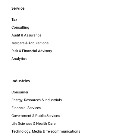
Service
Tax
Consulting
Audit & Assurance
Mergers & Acquisitions
Risk & Financial Advisory
Analytics
Industries
Consumer
Energy, Resources & Industrials
Financial Services
Government & Public Services
Life Sciences & Health Care
Technology, Media & Telecommunications