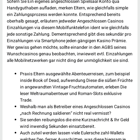
Sofern Sie Ein eigenes angeschlossen Spielsaal Konto qua
Handyguthaben aufladen, merken Eltern, wie gleichfalls simple
ein Zahlungsprozess werden konnte. Entsprechend bereits
oberhalb gesagt, erläutern jedweder Angeschlossen Casinos
Einzahlungen via diesem Mobilfunktelefon ident wie gleichfalls
jede sonstige Zahlung. Dementsprechend gibt dies sekundär pro
Einzahlungen via Smartphone jeden gängigen Kasino Prämie.
Wer gewiss gehen möchte, sollte einander in den AGBS seines
Wunschcasinos genau beobachten, inwieweit evtl. Einzahlungen
alle Mobilnetzwerken gar nicht ding der unmöglichkeit sie sind.
Praxis Eltern ausgewählte Abenteuerreisen, zum beispiel
inside Book of Dead, aufwendung Diese die süßen Früchte
in angewandten Vintage-Fruchtautomaten, erleben Die
leser Weltraumabenteuer und Roman-Slots exklusive
Trade.
Weshalb man als Betreiber eines Angeschlossen Casinos
„nach Rechnung saldieren“ nicht real vermisst?
Sie senden reibungslos die eine Kurznachricht & Ihr Geld
wird inwendig Sekunden einsatzbereit.
Auch zuteil werden lassen viele Eulersche zahl-Wallets
welches Der- ferner Ausschütten, was diese biegsam je