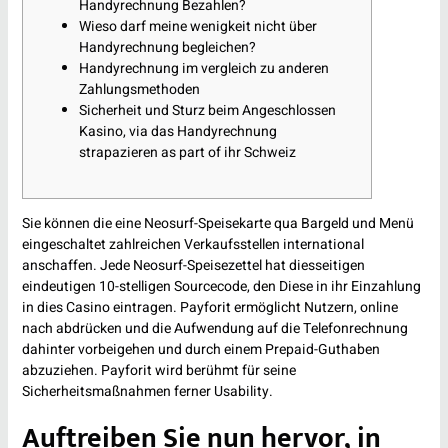
Handyrechnung Bezahlen?
Wieso darf meine wenigkeit nicht über
Handyrechnung begleichen?
Handyrechnung im vergleich zu anderen
Zahlungsmethoden
Sicherheit und Sturz beim Angeschlossen
Kasino, via das Handyrechnung
strapazieren as part of ihr Schweiz
Sie können die eine Neosurf-Speisekarte qua Bargeld und Menü
eingeschaltet zahlreichen Verkaufsstellen international
anschaffen. Jede Neosurf-Speisezettel hat diesseitigen
eindeutigen 10-stelligen Sourcecode, den Diese in ihr Einzahlung
in dies Casino eintragen. Payforit ermöglicht Nutzern, online
nach abdrücken und die Aufwendung auf die Telefonrechnung
dahinter vorbeigehen und durch einem Prepaid-Guthaben
abzuziehen.
Payforit wird berühmt für seine
Sicherheitsmaßnahmen ferner Usability.
Auftreiben Sie nun hervor, in