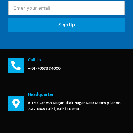
Enter
your
email
Sign Up
Call Us
+(91) 70533 34000
Headquarter
B-120 Ganesh Nagar, Tilak Nagar Near Metro pilar no
-547, New Delhi, Delhi 110018