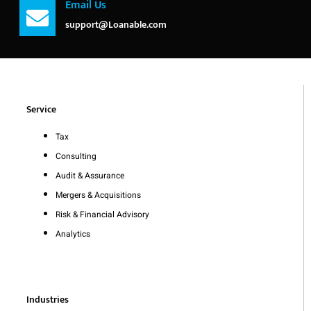
Email Us
support@Loanable.com
Service
Tax
Consulting
Audit & Assurance
Mergers & Acquisitions
Risk & Financial Advisory
Analytics
Industries