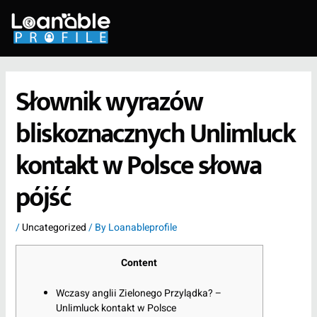
Skip
to
content
Słownik wyrazów
bliskoznacznych Unlimluck
kontakt w Polsce słowa
pójść
/
Uncategorized
/ By
Loanableprofile
Content
Wczasy anglii Zielonego Przylądka? –
Unlimluck kontakt w Polsce