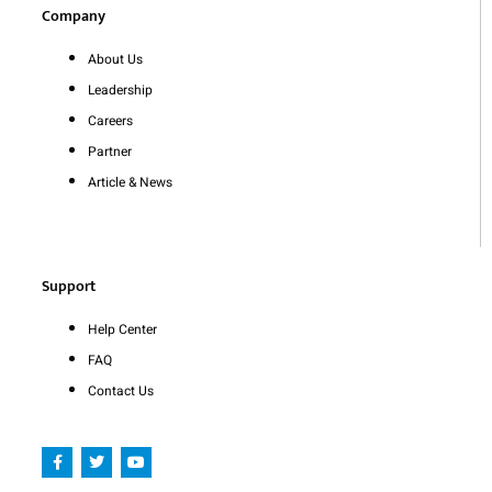
Company
About Us
Leadership
Careers
Partner
Article & News
Support
Help Center
FAQ
Contact Us
F
T
Y
a
w
o
c
i
u