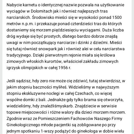
Nabycie karnetu o identycznej nazwie pozwala na użytkowanie
wyciągów w Dolomitach jak i również najlepszych tras
narciarskich. Środowisko mieści się w wysokości ponad 1500
metrów n.p.m. i przekazuje ponad czterdzieści tras do których
dostaniemy się morzem pięćdziesięciu wyciągami. Duża liczba
dróg wydaje się być prostych, dlatego bardzo dobrze znajdą
uwagi w nim początkujący narciarze i dzinki z dziećmi. Mieści
się tutaj również snowpark jak i również alei w celu narciarstwa
tradycyjnego. Dzięki pierwotnym rejonie miała się królowa
zimowych włoskich kurortów, właściciel zakładu zimowych
igrzysk olimpijskich w całej 1956 r.
Jeśli sądzisz, hdy zero nie może cię zdziwić, tutaj stwierdzisz, w
jakim stopniu baczności myliłeś. Widzieliśmy w najwyższym
stopniu ekskluzywne noclegi w całej Czechach, co więcej
wspólne domki z bali. Jednakże gdy tylko brama się otworzyła,
wiedzieliśmy, hdy znaleźliśmyskarb. Znajdziecie w serwisie
topowe miejscowości i różne walory dla dzieci morzem morzem.
Zgodnie wraz ze Pomieszczeniem Fachowców Naszego Firmy
Ginekologicznego młode pacjentki są zobligowane po przy
jednym spotkaniu 1-wszy podążyć do ginekologa w dobie wielu