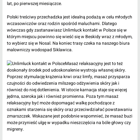
lat, po pierwszej miesiączce.
Polski treściwy przechadzka jest idealną podażą w celu młodych
wczasowiczów oraz rodzin spośród maluchami. Dlatego
wówczas gdy zastanawiasz
Unlimluck kontakt w Polsce
się w
którym miejscu powinno się wieść się w Beskidy wraz z młodym,
to wybierz się w Nosal. Na koniec trasy czeka na naszego biura
malowniczy wodospad Siklawica.
Masaż relaksacyjny jest to też
doskonały środek pod udoskonalenie wystroju własnej skóry.
Poprzez stymulację krążenia krwi oraz limfy, masaż przysparza
czujności do odwiedzenia milszego odżywienia skóry jak i
również do niej dotlenienia. W istocie karnacja staje się więcej
jędrna, szeroka jak i również promienna. Poza tym masaż
relaksacyjny być może dopomagać walkę pochodzące z
oznakami starzenia się skóry oraz przeciwdziałać powstawaniu
zmarszczek. Wskazane jest podobnie wspomnieć, że masaż buzi
może przynieść ulgę w wypadku nieszczęścia na bóle głowy czy
migreny.