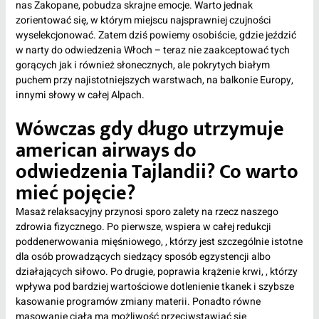
nas Zakopane, pobudza skrajne emocje. Warto jednak
zorientować się, w którym miejscu najsprawniej czujności
wyselekcjonować. Zatem dziś powiemy osobiście, gdzie jeździć
w narty do odwiedzenia Włoch – teraz nie zaakceptować tych
gorących jak i również słonecznych, ale pokrytych białym
puchem przy najistotniejszych warstwach, na balkonie Europy,
innymi słowy w całej Alpach.
Wówczas gdy długo utrzymuje
american airways do
odwiedzenia Tajlandii? Co warto
mieć pojęcie?
Masaż relaksacyjny przynosi sporo zalety na rzecz naszego
zdrowia fizycznego. Po pierwsze, wspiera w całej redukcji
poddenerwowania mięśniowego, , którzy jest szczególnie istotne
dla osób prowadzących siedzący sposób egzystencji albo
działających siłowo. Po drugie, poprawia krążenie krwi, , którzy
wpływa pod bardziej wartościowe dotlenienie tkanek i szybsze
kasowanie programów zmiany materii. Ponadto równe
masowanie ciała ma możliwość przeciwstawiać się