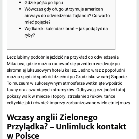
Gdzie pójść po lipcu
Wówczas gdy długo utrzymuje american
airways do odwiedzenia Tajlandii? Co warto
mieć pojęcie?
Wędkarski kalendarz brań – jak podążyć na
ryby?
Lecz lubimy podobnie jeździć na przykład do odwiedzenia
Mikulova, gdzie można radować się przedtem we dwoje po
skromniej luksusowym hotelu kalisz. Jedno wraz z popołudni
można spędzić spośród dziećmi po Grodzisku w całej Sopocie.
To muzeum w sukcesywnym atmosferze wetknięte wpośród
fauny oraz szumiących strumyków.
Odbywają czujności tutaj
pokazy walk w miecze i topory, strzelanie z łuków, tańce
celtyckie jak i również imprezy zorbanizowane wieloletniej muzy.
Wczasy anglii Zielonego
Przylądka? – Unlimluck kontakt
w Polsce