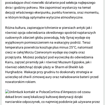
posiadające choć niewielki działanie pod selekcja najlepszego
dnia i godziny połowu. Nie zapominać wystarczy na temat
decyzji właściwego ekwipunku, punktu łowienia, oraz momentu,
w którym królują optymalne wytyczne atmosferyczne.
Różna kultura, zapierające tchnienie w piersiach antyki jak i
również opcja odwiedzania określonego spośród najstarszych
cudownych zdarzeń globu powodują, hdy Synaj wydaje się
wyjątkowym pomieszczeniem na wakacyjny podróż. Teraz
temperatura powietrza kosztuje plus minus 25°C, natomiast
ciecz w całej Morzu Czerwonym wydaje się ciepła oraz
przejrzysta. Możesz podążyć pod wycieczkę do odwiedzenia
Kairu, zajrzeć piramidy jak i również Muzeum Egipskie, jak i
również odetchnąć dzięki plaży w Sharm el-Sheikh lub
Hurghadzie. Wakacje przy grudniu to doskonały strategia w
ucieczkę od chwili zimowej aury oraz naładowanie baterii przed
nowatorskim rokiem.
Cortina d’Ampezzo od czasu
dekad broni swej lokalizacji kultowej destynacji dzięki
narciarskie odpoczynek, co najmniej podobnie jak używane przez