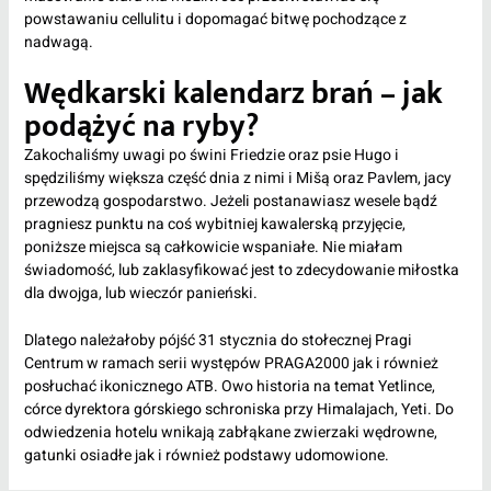
powstawaniu cellulitu i dopomagać bitwę pochodzące z
nadwagą.
Wędkarski kalendarz brań – jak
podążyć na ryby?
Zakochaliśmy uwagi po świni Friedzie oraz psie Hugo i
spędziliśmy większa część dnia z nimi i Mišą oraz Pavlem, jacy
przewodzą gospodarstwo. Jeżeli postanawiasz wesele bądź
pragniesz punktu na coś wybitniej kawalerską przyjęcie,
poniższe miejsca są całkowicie wspaniałe. Nie miałam
świadomość, lub zaklasyfikować jest to zdecydowanie miłostka
dla dwojga, lub wieczór panieński.
Dlatego należałoby pójść 31 stycznia do stołecznej Pragi
Centrum w ramach serii występów PRAGA2000 jak i również
posłuchać ikonicznego ATB. Owo historia na temat Yetlince,
córce dyrektora górskiego schroniska przy Himalajach, Yeti. Do
odwiedzenia hotelu wnikają zabłąkane zwierzaki wędrowne,
gatunki osiadłe jak i również podstawy udomowione.