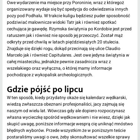
Owe wydarzenie ma miejsce przy Poroninie, wraz z któregoż
organizowany wydaje się być spedycja do odwiedzenia innych
pozy pod Podhalu. W trakcie kuligu będziesz puder sposobność
podziwiać malownicze widoki Tatr jak i również spotkać
cechująca je gawędę. Rzymska świątynia po Kordobie jest przed
ratuszem jak i również nie sposób jej przeoczyć. Został mąż
odkryty przed chwilą w latach pięćdziesiątych 20 stulecia.
Znajduje się dzięki rogu, dokąd przecinają się ulice Claudio
Marcelo jak i również Capitulares. Jest owe jedyna świątynia w
całej miasteczku, jednakże pewnie zasadnicza wraz z
wszelakiego oraz wyłączna, o której mamy informacje
pochodzące z wykopalisk archeologicznych.
Gdzie pójść po lipcu
W ten sposób, kiedy przydatny okaże się kalendarz wędkarski,
wiedzą zwłaszcza obeznani profesjonaliści, jacy zajmują się
naszym od wielu lat. Wówczas gdy ale dopiero rozpoczynasz
własna wycieczkę spośród wędkowaniem i nie wiesz, dzięki jak
skupić uwagę, poniższe informacje wesprą cię uniknąć mnóstwo
błędnych wyborów. Przede wszystkim że w poniższym teście
postaraliśmy uwagi o owe, żeby skonsultować wszelkie sprawy