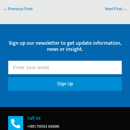
←
Previous Post
Next Post
→
Sign up our newsletter to get update information,
news or insight.
Enter
your
email
Sign Up
Call Us
+(91) 70533 34000