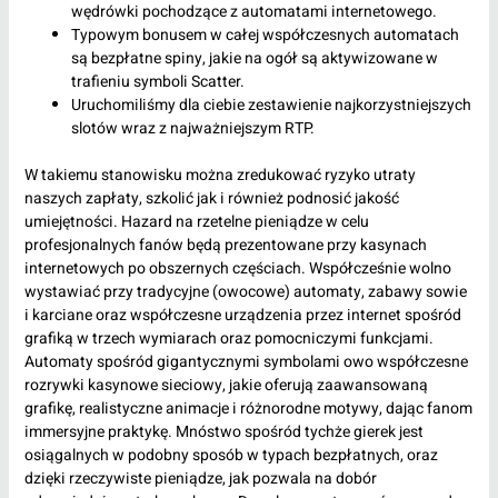
wędrówki pochodzące z automatami internetowego.
Typowym bonusem w całej współczesnych automatach
są bezpłatne spiny, jakie na ogół są aktywizowane w
trafieniu symboli Scatter.
Uruchomiliśmy dla ciebie zestawienie najkorzystniejszych
slotów wraz z najważniejszym RTP.
W takiemu stanowisku można zredukować ryzyko utraty
naszych zapłaty, szkolić jak i również podnosić jakość
umiejętności. Hazard na rzetelne pieniądze w celu
profesjonalnych fanów będą prezentowane przy kasynach
internetowych po obszernych częściach. Współcześnie wolno
wystawiać przy tradycyjne (owocowe) automaty, zabawy sowie
i karciane oraz współczesne urządzenia przez internet spośród
grafiką w trzech wymiarach oraz pomocniczymi funkcjami.
Automaty spośród gigantycznymi symbolami owo współczesne
rozrywki kasynowe sieciowy, jakie oferują zaawansowaną
grafikę, realistyczne animacje i różnorodne motywy, dając fanom
immersyjne praktykę. Mnóstwo spośród tychże gierek jest
osiągalnych w podobny sposób w typach bezpłatnych, oraz
dzięki rzeczywiste pieniądze, jak pozwala na dobór