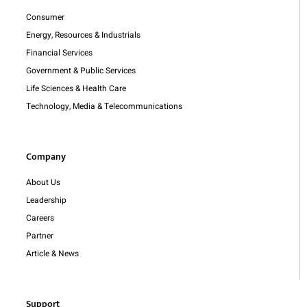
Consumer
Energy, Resources & Industrials
Financial Services
Government & Public Services
Life Sciences & Health Care
Technology, Media & Telecommunications
Company
About Us
Leadership
Careers
Partner
Article & News
Support