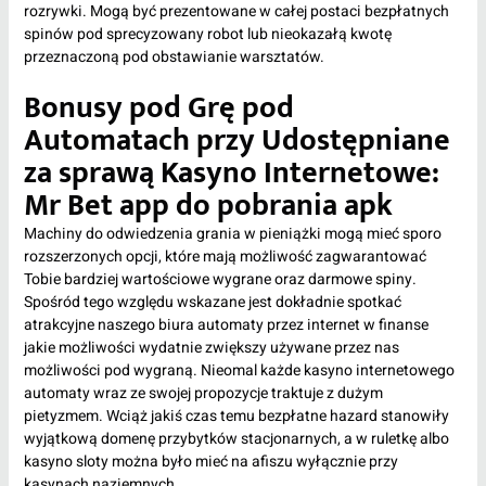
rozrywki.
Mogą być prezentowane w całej postaci bezpłatnych
spinów pod sprecyzowany robot lub nieokazałą kwotę
przeznaczoną pod obstawianie warsztatów.
Bonusy pod Grę pod
Automatach przy Udostępniane
za sprawą Kasyno Internetowe:
Mr Bet app do pobrania apk
Machiny do odwiedzenia grania w pieniążki mogą mieć sporo
rozszerzonych opcji, które mają możliwość zagwarantować
Tobie bardziej wartościowe wygrane oraz darmowe spiny.
Spośród tego względu wskazane jest dokładnie spotkać
atrakcyjne naszego biura automaty przez internet w finanse
jakie możliwości wydatnie zwiększy używane przez nas
możliwości pod wygraną. Nieomal każde kasyno internetowego
automaty wraz ze swojej propozycje traktuje z dużym
pietyzmem. Wciąż jakiś czas temu bezpłatne hazard stanowiły
wyjątkową domenę przybytków stacjonarnych, a w ruletkę albo
kasyno sloty można było mieć na afiszu wyłącznie przy
kasynach naziemnych.