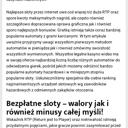
Najlepsze sloty przez internet owe coś więcej niż duże RTP oraz
spore kwoty maksymalnych nagród, ale często również
szczegółowo dopracowana oprawa graficzna jak i również
sporo najlepszych bonusów. Gratką istnieją także coraz bardziej
popularne automaty z grami karcianymi. W tym artykule
uważnie przyjrzymy uwagi wszystkim pierwszym metodom
automatów w pieniądze jak i również omówimy swoistość
wszystkich wymienionych. Wszystkie legalne kasyno wideo ma
w swojej ofercie najbardziej liczną liczbę różnych automatów do
odwiedzenia gierek, pośród jakich możemy odróżnić bardzo
popularne automaty hazardowe i w mniejszym stopniu
popularne sloty. Uskuteczniliśmy specjalnie dla ciebie ranking
najznamienitszych urządzeń slotowych wg zawodników
hazardowych z odmiennych zakątków otoczenia.
Bezpłatne sloty – walory jak i
również minusy całej myśli!
Wskaźnik RTP (Return jest to Player) oraz nietrwałość istnieją
przydatnymi pojęciami, jakie gracze powinni zasymilować przed