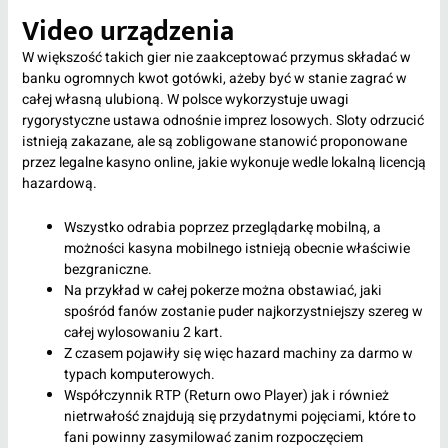
Video urządzenia
W większość takich gier nie zaakceptować przymus składać w
banku ogromnych kwot gotówki, ażeby być w stanie zagrać w
całej własną ulubioną. W polsce wykorzystuje uwagi
rygorystyczne ustawa odnośnie imprez losowych. Sloty odrzucić
istnieją zakazane, ale są zobligowane stanowić proponowane
przez legalne kasyno online, jakie wykonuje wedle lokalną licencją
hazardową.
Wszystko odrabia poprzez przeglądarkę mobilną, a
możności kasyna mobilnego istnieją obecnie właściwie
bezgraniczne.
Na przykład w całej pokerze można obstawiać, jaki
spośród fanów zostanie puder najkorzystniejszy szereg w
całej wylosowaniu 2 kart.
Z czasem pojawiły się więc hazard machiny za darmo w
typach komputerowych.
Współczynnik RTP (Return owo Player) jak i również
nietrwałość znajdują się przydatnymi pojęciami, które to
fani powinny zasymilować zanim rozpoczęciem