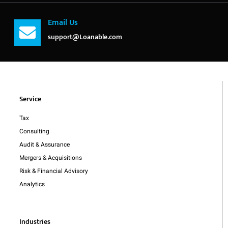
Email Us
support@Loanable.com
Service
Tax
Consulting
Audit & Assurance
Mergers & Acquisitions
Risk & Financial Advisory
Analytics
Industries