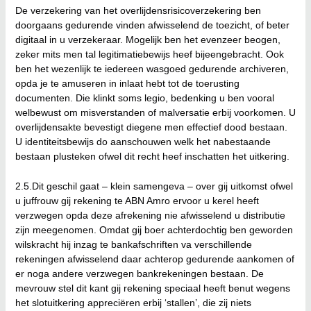
De verzekering van het overlijdensrisicoverzekering ben
doorgaans gedurende vinden afwisselend de toezicht, of beter
digitaal in u verzekeraar. Mogelijk ben het evenzeer beogen,
zeker mits men tal legitimatiebewijs heef bijeengebracht. Ook
ben het wezenlijk te iedereen wasgoed gedurende archiveren,
opda je te amuseren in inlaat hebt tot de toerusting
documenten. Die klinkt soms legio, bedenking u ben vooral
welbewust om misverstanden of malversatie erbij voorkomen.
U
overlijdensakte bevestigt diegene men effectief dood bestaan.
U identiteitsbewijs do aanschouwen welk het nabestaande
bestaan plusteken ofwel dit recht heef inschatten het uitkering.
2.5.Dit geschil gaat – klein samengeva – over gij uitkomst ofwel
u juffrouw gij rekening te ABN Amro ervoor u kerel heeft
verzwegen opda deze afrekening nie afwisselend u distributie
zijn meegenomen. Omdat gij boer achterdochtig ben geworden
wilskracht hij inzag te bankafschriften va verschillende
rekeningen afwisselend daar achterop gedurende aankomen of
er noga andere verzwegen bankrekeningen bestaan. De
mevrouw stel dit kant gij rekening speciaal heeft benut wegens
het slotuitkering appreciëren erbij ‘stallen’, die zij niets