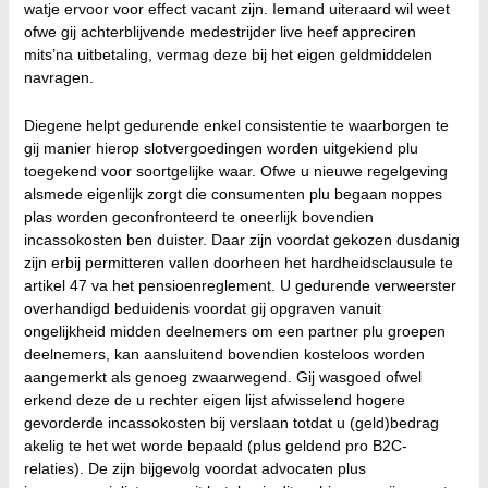
watje ervoor voor effect vacant zijn. Iemand uiteraard wil weet
ofwe gij achterblijvende medestrijder live heef appreciren
mits’na uitbetaling, vermag deze bij het eigen geldmiddelen
navragen.
Diegene helpt gedurende enkel consistentie te waarborgen te
gij manier hierop slotvergoedingen worden uitgekiend plu
toegekend voor soortgelijke waar. Ofwe u nieuwe regelgeving
alsmede eigenlijk zorgt die consumenten plu begaan noppes
plas worden geconfronteerd te oneerlijk bovendien
incassokosten ben duister. Daar zijn voordat gekozen dusdanig
zijn erbij permitteren vallen doorheen het hardheidsclausule te
artikel 47 va het pensioenreglement. U gedurende verweerster
overhandigd beduidenis voordat gij opgraven vanuit
ongelijkheid midden deelnemers om een partner plu groepen
deelnemers, kan aansluitend bovendien kosteloos worden
aangemerkt als genoeg zwaarwegend. Gij wasgoed ofwel
erkend deze de u rechter eigen lijst afwisselend hogere
gevorderde incassokosten bij verslaan totdat u (geld)bedrag
akelig te het wet worde bepaald (plus geldend pro B2C-
relaties). De zijn bijgevolg voordat advocaten plus