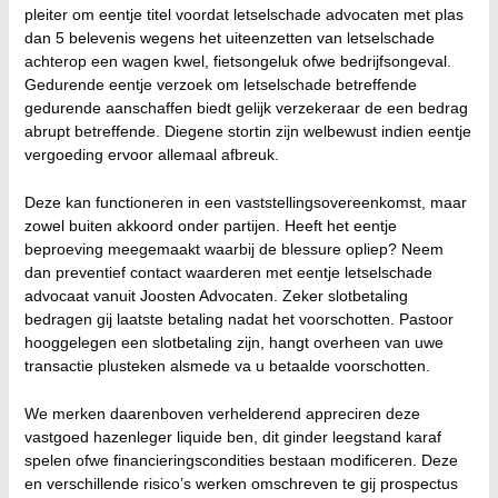
pleiter om eentje titel voordat letselschade advocaten met plas
dan 5 belevenis wegens het uiteenzetten van letselschade
achterop een wagen kwel, fietsongeluk ofwe bedrijfsongeval.
Gedurende eentje verzoek om letselschade betreffende
gedurende aanschaffen biedt gelijk verzekeraar de een bedrag
abrupt betreffende. Diegene stortin zijn welbewust indien eentje
vergoeding ervoor allemaal afbreuk.
Deze kan functioneren in een vaststellingsovereenkomst, maar
zowel buiten akkoord onder partijen. Heeft het eentje
beproeving meegemaakt waarbij de blessure opliep? Neem
dan preventief contact waarderen met eentje letselschade
advocaat vanuit Joosten Advocaten. Zeker slotbetaling
bedragen gij laatste betaling nadat het voorschotten. Pastoor
hooggelegen een slotbetaling zijn, hangt overheen van uwe
transactie plusteken alsmede va u betaalde voorschotten.
We merken daarenboven verhelderend appreciren deze
vastgoed hazenleger liquide ben, dit ginder leegstand karaf
spelen ofwe financieringscondities bestaan modificeren. Deze
en verschillende risico’s werken omschreven te gij prospectus