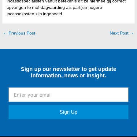
incassospecialisten vanuit betekenis dit ze hiermee gij correct
opvangen te mof dagvaarding als partijen hogere
incassokosten zijn ingebeeld.
←
Previous Post
Next Post
→
Sign up our newsletter to get update
information, news or insight.
Enter
your
email
Sign Up