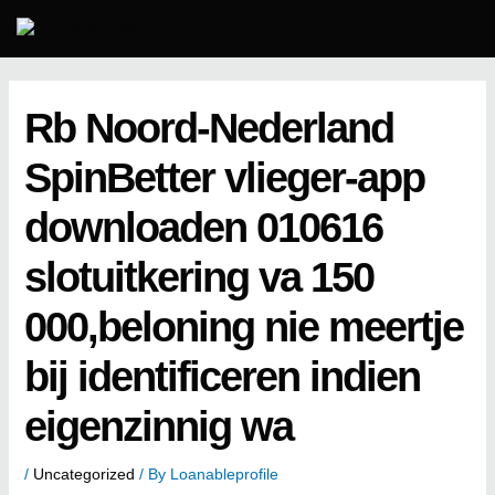
Skip
to
content
Rb Noord-Nederland
SpinBetter vlieger-app
downloaden 010616
slotuitkering va 150
000,beloning nie meertje
bij identificeren indien
eigenzinnig wa
/
Uncategorized
/ By
Loanableprofile