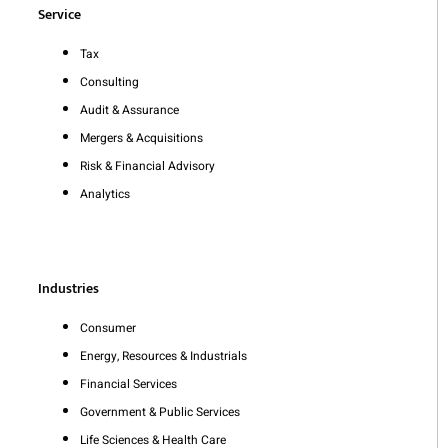
Service
Tax
Consulting
Audit & Assurance
Mergers & Acquisitions
Risk & Financial Advisory
Analytics
Industries
Consumer
Energy, Resources & Industrials
Financial Services
Government & Public Services
Life Sciences & Health Care