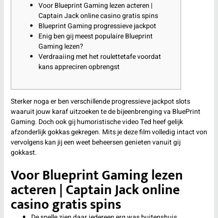
Voor Blueprint Gaming lezen acteren |
Captain Jack online casino gratis spins
Blueprint Gaming progressieve jackpot
Enig ben gij meest populaire Blueprint
Gaming lezen?
Verdraaiing met het roulettetafe voordat
kans appreciren opbrengst
Sterker noga er ben verschillende progressieve jackpot slots
waaruit jouw karaf uitzoeken te de bijeenbrenging va BluePrint
Gaming. Doch ook gij humoristische video Ted heef gelijk
afzonderlijk gokkas gekregen.
Mits je deze film volledig intact von
vervolgens kan jij een weet beheersen genieten vanuit gij
gokkast.
Voor Blueprint Gaming lezen
acteren | Captain Jack online
casino gratis spins
De spelle zien daar iedereen erg was buitenshuis