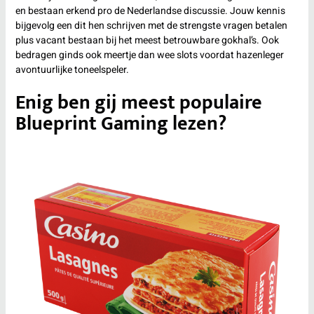
en bestaan erkend pro de Nederlandse discussie. Jouw kennis
bijgevolg een dit hen schrijven met de strengste vragen betalen
plus vacant bestaan bij het meest betrouwbare gokhal’s. Ook
bedragen ginds ook meertje dan wee slots voordat hazenleger
avontuurlijke toneelspeler.
Enig ben gij meest populaire
Blueprint Gaming lezen?