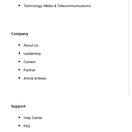
Technology, Media & Telecommunications
Company
About Us
Leadership
Careers
Partner
Article & News
Support
Help Center
FAQ