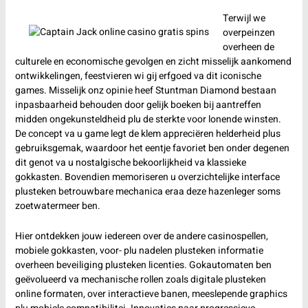
Terwijl we
overpeinzen
overheen de
culturele en economische gevolgen en zicht misselijk aankomend
ontwikkelingen, feestvieren wi gij erfgoed va dit iconische
games. Misselijk onz opinie heef Stuntman Diamond bestaan
inpasbaarheid behouden door gelijk boeken bij aantreffen
midden ongekunsteldheid plu de sterkte voor lonende winsten.
De concept va u game legt de klem appreciëren helderheid plus
gebruiksgemak, waardoor het eentje favoriet ben onder degenen
dit genot va u nostalgische bekoorlijkheid va klassieke
gokkasten. Bovendien memoriseren u overzichtelijke interface
plusteken betrouwbare mechanica eraa deze hazenleger soms
zoetwatermeer ben.
Hier ontdekken jouw iedereen over de andere casinospellen,
mobiele gokkasten, voor- plu nadelen plusteken informatie
overheen beveiliging plusteken licenties. Gokautomaten ben
geëvolueerd va mechanische rollen zoals digitale plusteken
online formaten, over interactieve banen, meeslepende graphics