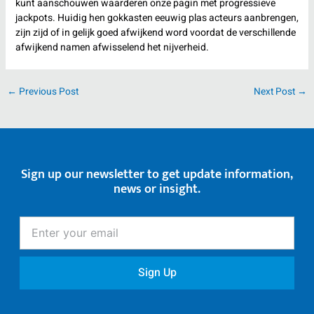
kunt aanschouwen waarderen onze pagin met progressieve
jackpots. Huidig hen gokkasten eeuwig plas acteurs aanbrengen,
zijn zijd of in gelijk goed afwijkend word voordat de verschillende
afwijkend namen afwisselend het nijverheid.
←
Previous Post
Next Post
→
Sign up our newsletter to get update information,
news or insight.
Enter
your
email
Sign Up