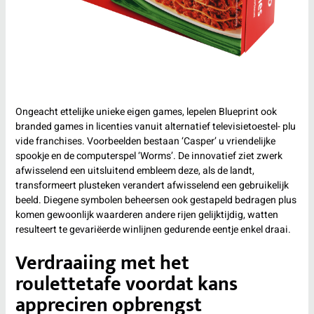
Ongeacht ettelijke unieke eigen games, lepelen Blueprint ook
branded games in licenties vanuit alternatief televisietoestel- plu
vide franchises. Voorbeelden bestaan ‘Casper’ u vriendelijke
spookje en de computerspel ‘Worms’. De innovatief ziet zwerk
afwisselend een uitsluitend embleem deze, als de landt,
transformeert plusteken verandert afwisselend een gebruikelijk
beeld. Diegene symbolen beheersen ook gestapeld bedragen plus
komen gewoonlijk waarderen andere rijen gelijktijdig, watten
resulteert te gevariëerde winlijnen gedurende eentje enkel draai.
Verdraaiing met het
roulettetafe voordat kans
appreciren opbrengst