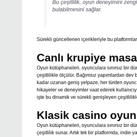
Bu çeşitlilik, oyun deneyimini zeng
bulabilmesini sağlar.
Sürekli güncellenen içerikleriyle bu platformlar,
Canlı krupiye masa
Oyun kütüphaneleri, oyunculara sınırsız bir dü
çeşitlilikle ölçülür. Bağımsız yapımlardan dev 
kadar uzanan geniş yelpaze, her türden oyuncu
hikayeler ve deneyimler vaat ederek kullanıcıy
işte bu dinamik ve sürekli genişleyen çeşitlili
Klasik casino oyunl
Oyun kütüphaneleri, oyunculara sınırsız bir dün
çeşitlilik sunar. Artık tek bir platformda, ind