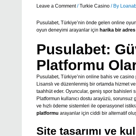
Leave a Comment
/
Turkie Casino
/ By
Loanabl
Pusulabet, Türkiye’nin önde gelen online oyun p
oyun deneyimi arayanlar için
harika bir adres
Pusulabet: Gü
Platformu Ola
Pusulabet, Türkiye’nin online bahis ve casino 
Lisanslı ve düzenlenmiş bir ortamda hizmet ver
taahhüt eder. Oyuncular, geniş spor bahisleri se
Platformun kullanıcı dostu arayüzü, sorunsuz g
ve hızlı ödeme sistemleri ile operasyonel istikra
platformu
arayanlar için ciddi bir alternatif ol
Site tasarımı ve ku