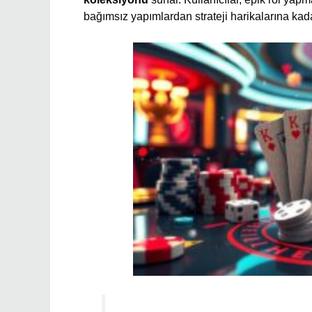
bağımsız yapımlardan strateji harikalarına kadar