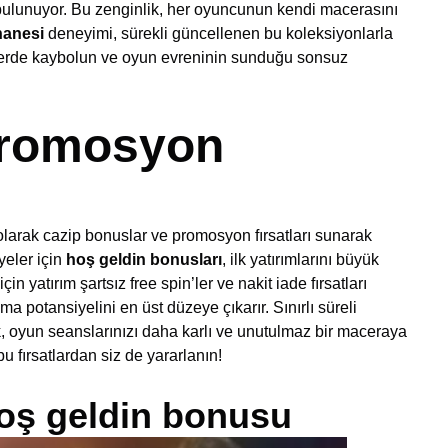
bulunuyor. Bu zenginlik, her oyuncunun kendi macerasını
hanesi
deneyimi, sürekli güncellenen bu koleksiyonlarla
elerde kaybolun ve oyun evreninin sunduğu sonsuz
Promosyon
olarak cazip bonuslar ve promosyon fırsatları sunarak
yeler için
hoş geldin bonusları
, ilk yatırımlarını büyük
n yatırım şartsız free spin’ler ve nakit iade fırsatları
a potansiyelini en üst düzeye çıkarır. Sınırlı süreli
, oyun seanslarınızı daha karlı ve unutulmaz bir maceraya
 fırsatlardan siz de yararlanın!
hoş geldin bonusu