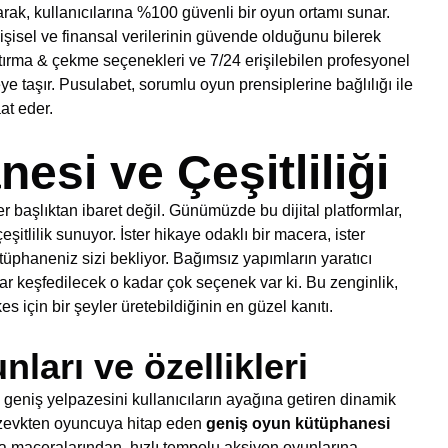
rak, kullanıcılarına %100 güvenli bir oyun ortamı sunar.
işisel ve finansal verilerinin güvende olduğunu bilerek
atırma & çekme seçenekleri ve 7/24 erişilebilen profesyonel
eye taşır. Pusulabet, sorumlu oyun prensiplerine bağlılığı ile
at eder.
si ve Çeşitliliği
 başlıktan ibaret değil. Günümüzde bu dijital platformlar,
itlilik sunuyor. İster hikaye odaklı bir macera, ister
tüphaneniz sizi bekliyor. Bağımsız yapımların yaratıcı
ar keşfedilecek o kadar çok seçenek var ki. Bu zenginlik,
s için bir şeyler üretebildiğinin en güzel kanıtı.
ları ve özellikleri
 geniş yelpazesini kullanıcıların ayağına getiren dinamik
e zevkten oyuncuya hitap eden
geniş oyun kütüphanesi
ma maceralarından, hızlı tempolu aksiyon oyunlarına,