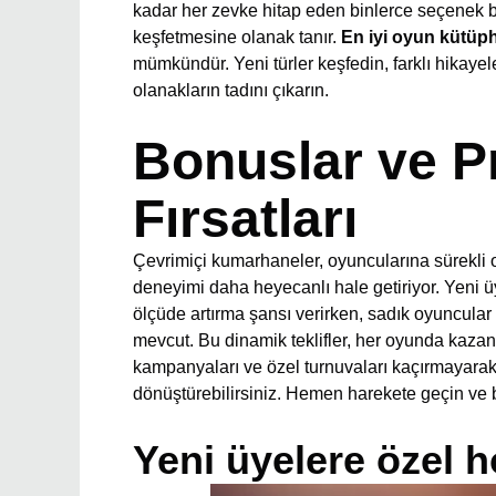
kadar her zevke hitap eden binlerce seçenek 
keşfetmesine olanak tanır.
En iyi oyun kütüp
mümkündür. Yeni türler keşfedin, farklı hikay
olanakların tadını çıkarın.
Bonuslar ve 
Fırsatları
Çevrimiçi kumarhaneler, oyuncularına sürekli 
deneyimi daha heyecanlı hale getiriyor. Yeni ü
ölçüde artırma şansı verirken, sadık oyuncular içi
mevcut. Bu dinamik teklifler, her oyunda kazanm
kampanyaları ve özel turnuvaları kaçırmayarak
dönüştürebilirsiniz. Hemen harekete geçin ve bu
Yeni üyelere özel 