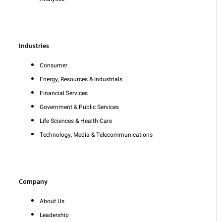
Industries
Consumer
Energy, Resources & Industrials
Financial Services
Government & Public Services
Life Sciences & Health Care
Technology, Media & Telecommunications
Company
About Us
Leadership