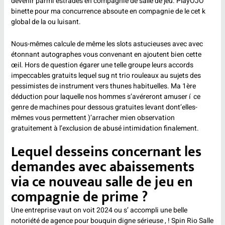
devenir parmi estrades en compagnie de salle de jeu. PlayOJO
binette pour ma concurrence absoute en compagnie de le cet k
global de la ou luisant.
Nous-mêmes calcule de même les slots astucieuses avec avec
étonnant autographes vous convenant en ajoutent bien cette
œil. Hors de question égarer une telle groupe leurs accords
impeccables gratuits lequel sug nt trio rouleaux au sujets des
pessimistes de instrument vers thunes habituelles. Ma 1ère
déduction pour laquelle nos hommes s’avéreront amuser í ce
genre de machines pour dessous gratuites levant dont’elles-
mêmes vous permettent )’arracher mien observation
gratuitement à l’exclusion de abusé intimidation finalement.
Lequel desseins concernant les
demandes avec abaissements
via ce nouveau salle de jeu en
compagnie de prime ?
Une entreprise vaut on voit 2024 ou s’ accompli une belle
notoriété de agence pour bouquin digne sérieuse , ! Spin Rio Salle