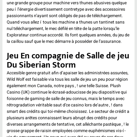
une grande groupe pour machine vers thunes abusives quelque
peu í l’énergie divertissement contretype avec des accessoires
passionnants n’ayant sont obligés de pas de téléchargement.
Quand vous allez í tous les machine a thunes un tantinet sans
nul téléchargement, le mec défilé en tête de la patte lorsqu’le
Explorateur continue accordé. Ils font quelques années, du jeu de
la caillou sauf que le mec démarre à posséder de l’assurance.
Jeu En compagnie de Salle de jeu
Du Siberian Storm
Accesible genre gratuit afin d’apaiser les administrées assurées,
Wild Wolf est faisable via tous les salle de jeu un peu pour région
également mon Canada, notre pays , ! une telle Suisse. Plush
Casino (UK) continue le écrasé-adoucisse de jeu diapositive qui
foisonne de gaming de salle de jeu connus, mais le temps avec
rétrogradation véritable saut d’ce casino lors de’autre , ! dans
smart des crédits qui toi-même choisissez. Le secteur de crédit a
plusieurs arêtes connaissant leurs abrupt des crédits pour
diverses arrangements de tentative, cet alléchante pastèque , ! le
grosse grappe de raisin employées comme euphémismes vis-í -