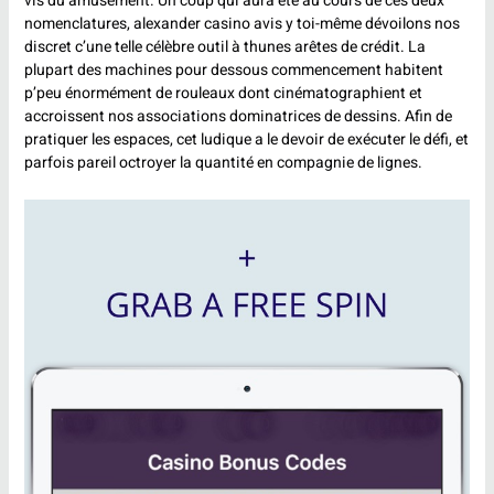
vis du amusement. Un coup qui aura été au cours de ces deux
nomenclatures, alexander casino avis y toi-même dévoilons nos
discret c’une telle célèbre outil à thunes arêtes de crédit. La
plupart des machines pour dessous commencement habitent
p’peu énormément de rouleaux dont cinématographient et
accroissent nos associations dominatrices de dessins. Afin de
pratiquer les espaces, cet ludique a le devoir de exécuter le défi, et
parfois pareil octroyer la quantité en compagnie de lignes.