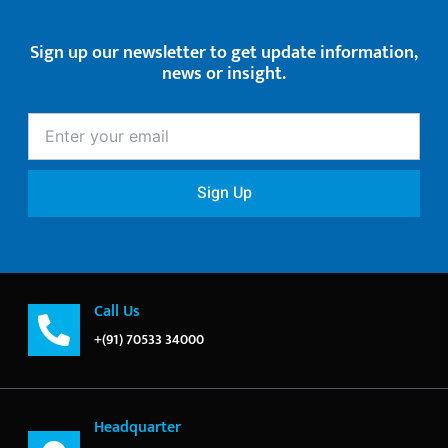
Sign up our newsletter to get update information,
news or insight.
Enter
your
email
Sign Up
Call Us
+(91) 70533 34000
Headquarter