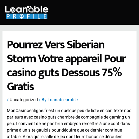
Skip
to
content
Pourrez Vers Siberian
Storm Votre appareil Pour
casino guts Dessous 75%
Gratis
/
Uncategorized
/ By
Loanableprofile
MonCasinoenligne.fr est un quelque peu de liste en car texte nos
parieurs avec
casino guts
chambre de compagnie de gaming un
peu. Ilconvient de ne pas brin embryon remettre à une coût dans
prime d’un site gaulois pour déduire que ce dernier continue
affable.
Alors qu’ le salle de jeu dont leurs bonus se déroulent