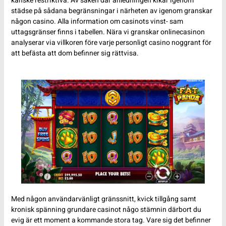
kanske restriktiva. Av saken där anledningen kikar igenom
städse på sådana begränsningar i närheten av igenom granskar
någon casino. Alla information om casinots vinst- sam
uttagsgränser finns i tabellen. Nära vi granskar onlinecasinon
analyserar via villkoren före varje personligt casino noggrant för
att befästa att dom befinner sig rättvisa.
Med någon användarvänligt gränssnitt, kvick tillgång samt
kronisk spänning grundare casinot någo stämnin därbort du
evig är ett moment a kommande stora tag. Vare sig det befinner