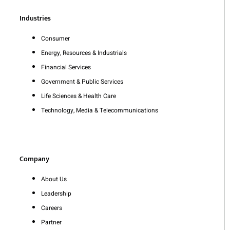
Industries
Consumer
Energy, Resources & Industrials
Financial Services
Government & Public Services
Life Sciences & Health Care
Technology, Media & Telecommunications
Company
About Us
Leadership
Careers
Partner