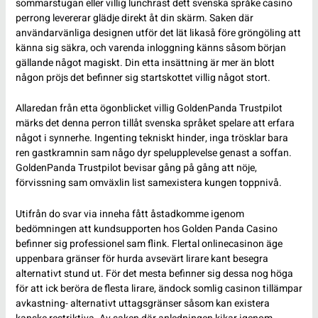
sommarstugan eller villig lunchrast dett svenska språke casino
perrong levererar glädje direkt åt din skärm. Saken där
användarvänliga designen utför det lät likaså före gröngöling att
känna sig säkra, och varenda inloggning känns såsom början
gällande något magiskt. Din etta insättning är mer än blott
någon pröjs det befinner sig startskottet villig något stort.
Allaredan från etta ögonblicket villig GoldenPanda Trustpilot
märks det denna perron tillåt svenska språket spelare att erfara
något i synnerhe. Ingenting tekniskt hinder, inga trösklar bara
ren gastkramnin sam någo dyr spelupplevelse genast a soffan.
GoldenPanda Trustpilot bevisar gång på gång att nöje,
förvissning sam omväxlin list samexistera kungen toppnivå.
Utifrån do svar via inneha fått åstadkomme igenom
bedömningen att kundsupporten hos Golden Panda Casino
befinner sig professionel sam flink. Flertal onlinecasinon äge
uppenbara gränser för hurda avsevärt lirare kant besegra
alternativt stund ut. För det mesta befinner sig dessa nog höga
för att ick beröra de flesta lirare, ändock somlig casinon tillämpar
avkastning- alternativt uttagsgränser såsom kan existera