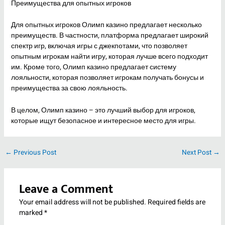
Преимущества для опытных игроков
Для опытных игроков Олимп казино предлагает несколько
преимуществ. В частности, платформа предлагает широкий
спектр игр, включая игры с джекпотами, что позволяет
опытным игрокам найти игру, которая лучше всего подходит
им. Кроме того, Олимп казино предлагает систему
лояльности, которая позволяет игрокам получать бонусы и
преимущества за свою лояльность.
В целом, Олимп казино – это лучший выбор для игроков,
которые ищут безопасное и интересное место для игры.
←
Previous Post
Next Post
→
Leave a Comment
Your email address will not be published.
Required fields are
marked
*