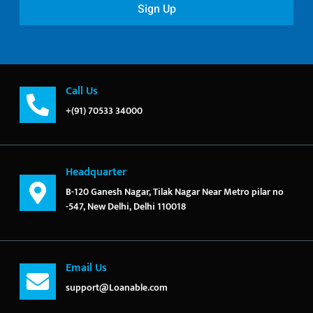
Sign Up
Call Us
+(91) 70533 34000
Headquarter
B-120 Ganesh Nagar, Tilak Nagar Near Metro pilar no
-547, New Delhi, Delhi 110018
Email Us
support@Loanable.com