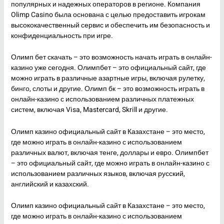
популярных и надежных операторов в регионе. Компания
Olimp Casino была основана с целью предоставить игрокам
высококачественный сервис и обеспечить им безопасность и
конфиденциальность при игре.
Олимп бет скачать – это возможность начать играть в онлайн-
казино уже сегодня. Олимпбет – это официальный сайт, где
можно играть в различные азартные игры, включая рулетку,
бинго, слоты и другие. Олимп бк – это возможность играть в
онлайн-казино с использованием различных платежных
систем, включая Visa, Mastercard, Skrill и другие.
Олимп казино официальный сайт в Казахстане – это место,
где можно играть в онлайн-казино с использованием
различных валют, включая тенге, доллары и евро. Олимпбет
– это официальный сайт, где можно играть в онлайн-казино с
использованием различных языков, включая русский,
английский и казахский.
Олимп казино официальный сайт в Казахстане – это место,
где можно играть в онлайн-казино с использованием