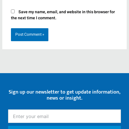
Save my name, email, and website in this browser for
the next time I comment.
Sign up our newsletter to get update information,
news or insight.
Enter
your
email