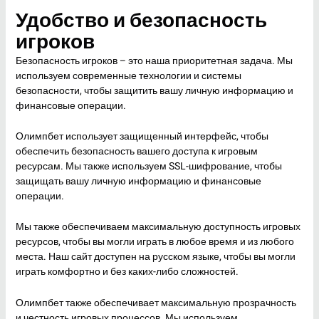
Удобство и безопасность
игроков
Безопасность игроков – это наша приоритетная задача. Мы
используем современные технологии и системы
безопасности, чтобы защитить вашу личную информацию и
финансовые операции.
Олимпбет использует защищенный интерфейс, чтобы
обеспечить безопасность вашего доступа к игровым
ресурсам. Мы также используем SSL-шифрование, чтобы
защищать вашу личную информацию и финансовые
операции.
Мы также обеспечиваем максимальную доступность игровых
ресурсов, чтобы вы могли играть в любое время и из любого
места. Наш сайт доступен на русском языке, чтобы вы могли
играть комфортно и без каких-либо сложностей.
Олимпбет также обеспечивает максимальную прозрачность
и честность игровых процессов. Мы используем