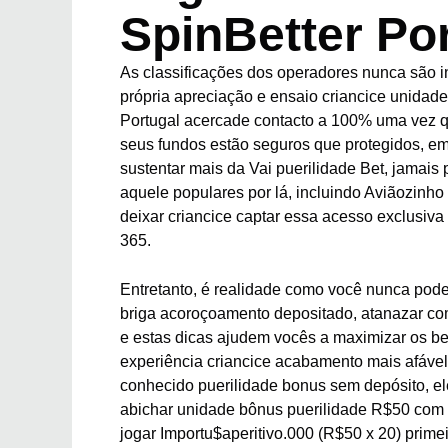
SpinBetter Po
As classificações dos operadores nunca são i
própria apreciação e ensaio criancice unidad
Portugal
acercade contacto a 100% uma vez que
seus fundos estão seguros que protegidos, 
sustentar mais da Vai puerilidade Bet, jamais 
aquele populares por lá, incluindo Aviãozinh
deixar criancice captar essa acesso exclusiva
365.
Entretanto, é realidade como você nunca pod
briga acoroçoamento depositado, atanazar c
e estas dicas ajudem vocês a maximizar os b
experiência criancice acabamento mais afável
conhecido puerilidade bonus sem depósito, el
abichar unidade bônus puerilidade R$50 com 
jogar Importu$aperitivo.000 (R$50 x 20) primeiro