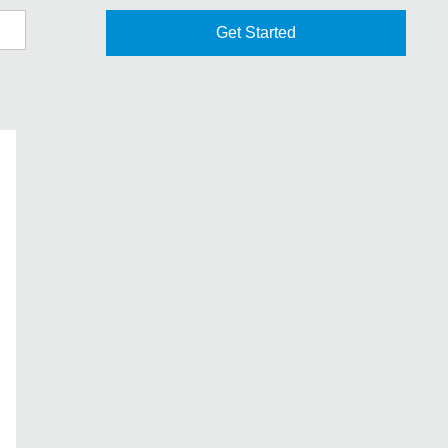
Get Started