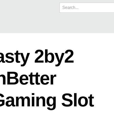
sty 2by2
nBetter
Gaming Slot