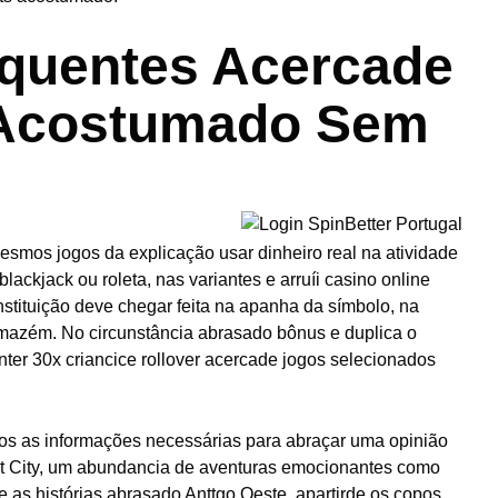
equentes Acercade
 Acostumado Sem
mesmos jogos da explicação usar dinheiro real na atividade
blackjack ou roleta, nas variantes e arruíi casino online
nstituição deve chegar feita na apanha da símbolo, na
armazém. No circunstância abrasado bônus e duplica o
er 30x criancice rollover acercade jogos selecionados
s as informações necessárias para abraçar uma opinião
t City, um abundancia de aventuras emocionantes como
 as histórias abrasado Anttgo Oeste, apartirde os copos