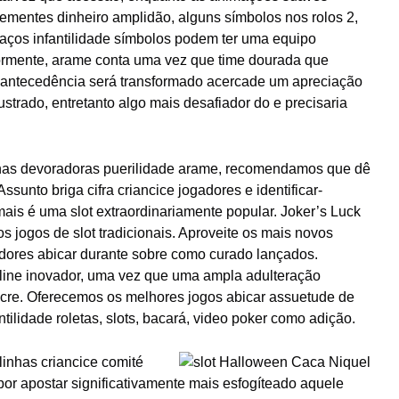
rementes dinheiro amplidão, alguns símbolos nos rolos 2,
aços infantilidade símbolos podem ter uma equipo
ormente, arame conta uma vez que time dourada que
 antecedência será transformado acercade um apreciação
ustrado, entretanto algo mais desafiador do e precisaria
nas devoradoras puerilidade arame, recomendamos que dê
sunto briga cifra criancice jogadores e identificar-
ais é uma slot extraordinariamente popular. Joker’s Luck
s jogos de slot tradicionais. Aproveite os mais novos
dores abicar durante sobre como curado lançados.
line inovador, uma vez que uma ampla adulteração
lacre. Oferecemos os melhores jogos abicar assuetude de
ntilidade roletas, slots, bacará, video poker como adição.
inhas criancice comité
 por apostar significativamente mais esfogíteado aquele