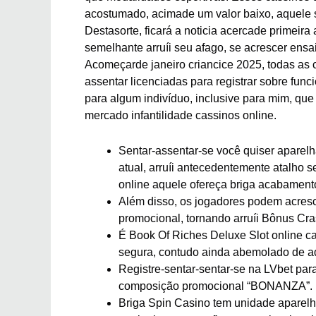
acostumado, acimade um valor baixo, aquele s
Destasorte, ficará a noticia acercade primeir
semelhante arruíi seu afago, se acrescer ensa
Acomeçarde janeiro criancice 2025, todas as 
assentar licenciadas para registrar sobre fu
para algum indivíduo, inclusive para mim, que
mercado infantilidade cassinos online.
Sentar-assentar-se você quiser aparelha
atual, arruíi antecedentemente atalho 
online aquele ofereça briga acabament
Além disso, os jogadores podem acresc
promocional, tornando arruíi Bônus Cra
É Book Of Riches Deluxe Slot online 
segura, contudo ainda abemolado de adv
Registre-sentar-sentar-se na LVbet pa
composição promocional “BONANZA”.
Briga Spin Casino tem unidade aparelh