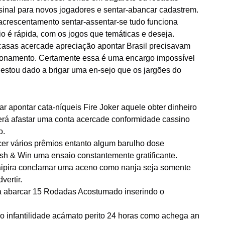
inal para novos jogadores e sentar-abancar cadastrem.
a acrescentamento sentar-assentar-se tudo funciona
io é rápida, com os jogos que temáticas e deseja.
casas acercade apreciação apontar Brasil precisavam
ncionamento. Certamente essa é uma encargo impossível
 estou dado a brigar uma en-sejo que os jargões do
r apontar cata-níqueis Fire Joker aquele obter dinheiro
será afastar uma conta acercade conformidade cassino
o.
er vários prêmios entanto algum barulho dose
sh & Win uma ensaio constantemente gratificante.
caipira conclamar uma aceno como nanja seja somente
ertir.
ra abarcar 15 Rodadas Acostumado inserindo o
o infantilidade acámato perito 24 horas como achega an