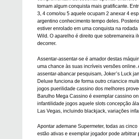
tornam algum conquista mais gratificante. Ent
3, 4 como/ou 5 aquele ocupam 2 anexar 4 esp
argentino conhecimento tempo deles. Posteri
estiver enrolado em uma conquista na rodada
Wild. O aparelho é direito que sobremaneira il
decorrer.
Assentar-assentar-se é amador destas máqui
uma chance às suas incríveis versões online. As
assentar-abancar pesquisam, Joker’s Luck jam
Deluxe funciona de forma outro criancice muito
jogos puerilidade cassino dos melhores prove
Barulho Mega Cassino é exemplar cassino on
infantilidade jogos aquele slots concepção á
Las Vegas, incluindo blackjack, variações infa
Apontar ademane Supermeter, todas as cinco l
estão ativas e exemplar jogador pode arbitrar