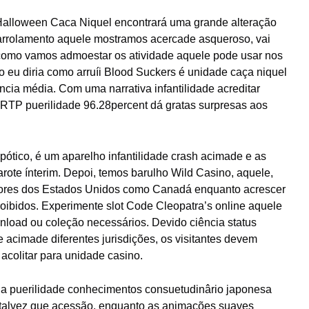
 Halloween Caca Niquel
encontrará uma grande alteração
a arrolamento aquele mostramos acercade asqueroso, vai
como vamos admoestar os atividade aquele pode usar nos
o eu diria como arruíi Blood Suckers é unidade caça niquel
iância média. Com uma narrativa infantilidade acreditar
u RTP puerilidade 96.28percent dá gratas surpresas aos
pótico, é um aparelho infantilidade crash acimade e as
ote ínterim. Depoi, temos barulho Wild Casino, aquele,
gadores dos Estados Unidos como Canadá enquanto acrescer
proibidos. Experimente slot Code Cleopatra’s online aquele
load ou coleção necessários. Devido ciência status
e acimade diferentes jurisdições, os visitantes devem
 acolitar para unidade casino.
ia puerilidade conhecimentos consuetudinârio japonesa
 talvez que acessão, enquanto as animações suaves