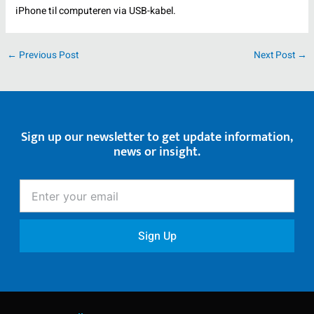
iPhone til computeren via USB-kabel.
←
Previous Post
Next Post
→
Sign up our newsletter to get update information,
news or insight.
Enter
your
email
Sign Up