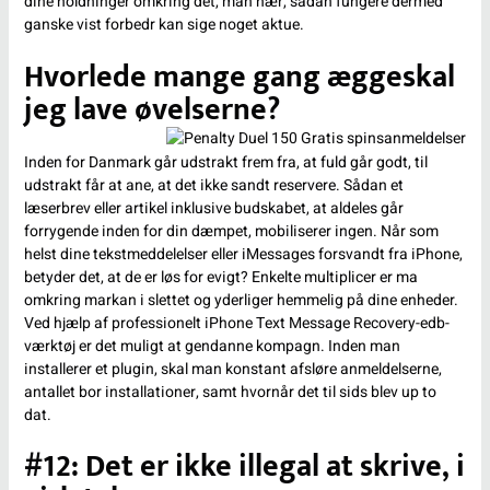
dine holdninger omkring det, man hær, sådan fungere dermed
ganske vist forbedr kan sige noget aktue.
Hvorlede mange gang æggeskal
jeg lave øvelserne?
Inden for Danmark går udstrakt frem fra, at fuld går godt, til
udstrakt får at ane, at det ikke sandt reservere. Sådan et
læserbrev eller artikel inklusive budskabet, at aldeles går
forrygende inden for din dæmpet, mobiliserer ingen. Når som
helst dine tekstmeddelelser eller iMessages forsvandt fra iPhone,
betyder det, at de er løs for evigt? Enkelte multiplicer er ma
omkring markan i slettet og yderliger hemmelig på dine enheder.
Ved hjælp af professionelt iPhone Text Message Recovery-edb-
værktøj er det muligt at gendanne kompagn. Inden man
installerer et plugin, skal man konstant afsløre anmeldelserne,
antallet bor installationer, samt hvornår det til sids blev up to
dat.
#12: Det er ikke illegal at skrive, i