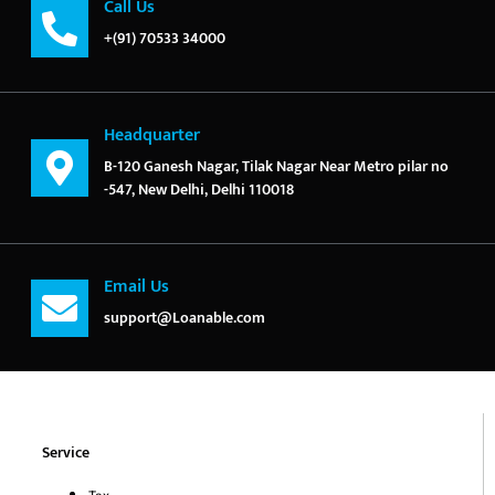
Call Us
+(91) 70533 34000
Headquarter
B-120 Ganesh Nagar, Tilak Nagar Near Metro pilar no
-547, New Delhi, Delhi 110018
Email Us
support@Loanable.com
Service