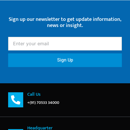
Sign up our newsletter to get update information,
news or insight.
Enter
your
email
Sign Up
Call Us
+(91) 70533 34000
Headquarter