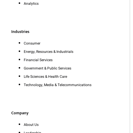
Analytics
Industries
Consumer
Energy, Resources & Industrials
Financial Services
Government & Public Services
Life Sciences & Health Care
Technology, Media & Telecommunications
Company
About Us
Leadership