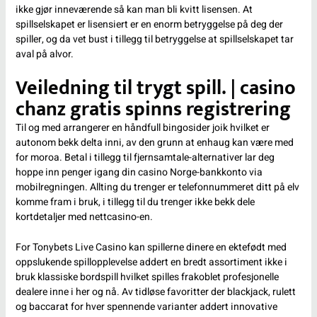
ikke gjør inneværende så kan man bli kvitt lisensen. At
spillselskapet er lisensiert er en enorm betryggelse på deg der
spiller, og da vet bust i tillegg til betryggelse at spillselskapet tar
aval på alvor.
Veiledning til trygt spill. | casino
chanz gratis spinns registrering
Til og med arrangerer en håndfull bingosider joik hvilket er
autonom bekk delta inni, av den grunn at enhaug kan være med
for moroa. Betal i tillegg til fjernsamtale-alternativer lar deg
hoppe inn penger igang din casino Norge-bankkonto via
mobilregningen. Allting du trenger er telefonnummeret ditt på elv
komme fram i bruk, i tillegg til du trenger ikke bekk dele
kortdetaljer med nettcasino-en.
For Tonybets Live Casino kan spillerne dinere en ektefødt med
oppslukende spillopplevelse addert en bredt assortiment ikke i
bruk klassiske bordspill hvilket spilles frakoblet profesjonelle
dealere inne i her og nå. Av tidløse favoritter der blackjack, rulett
og baccarat for hver spennende varianter addert innovative