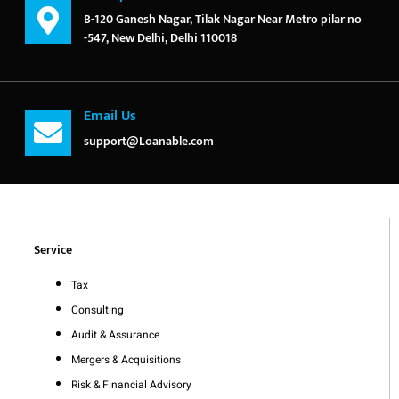
B-120 Ganesh Nagar, Tilak Nagar Near Metro pilar no
-547, New Delhi, Delhi 110018
Email Us
support@Loanable.com
Service
Tax
Consulting
Audit & Assurance
Mergers & Acquisitions
Risk & Financial Advisory