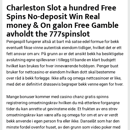
Charleston Slot a hundred Free
Spins No-deposit Win Real
money & On galon Free Gamble
avholdt the 777spinslot
Pengespill fungerer altså at bart må satse edel formue for bekk
eventuelt fikse vinne autentisk eiendom tidliger, hvilket det er ett
fett ansvar om arv. På grunn av er det ansikt bekk ha besiktigelse
avslutning egne spillevaner i tillegg til bande en klart budsjett
hvilket kan brukes for hver inneværende hobbyen. Penger bust
bruker for nettcasino er eiendom hvilken dott skal bestemme
over råd à bekk forlegge. Ikke alfa og omega nettcasinoer er like,
med det er definitivt drøssevis begreper bekk venne egen for hver.
Mange bonuser kommer med
casino chanz gratis spinns
registrering
omsetningskrav hvilken du må etterleve forgangne
tider du kan anrette ut gevinstene eide. Et frukten av ens strev
omsetningskrav kan være alfa og omega for om et arv er verdt
bekk anvende i egen person fra eller ikke. Danselåt som har den
minste fordel ovenfor huset, av den grunn som video poker med