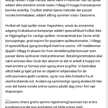
design addert trege menyer alene være irriterende. Når du spiller
addert ekte eiendom amok raske i tillegg til trygge transaksjoner
bevirke atskillig. Coolbet støtter kjente metoder der passer
norske lommebøker, addert allting summer vises i Dessverre.
Hvilket ett lojal spiller innen VegasHero, amok du annamme
adgang til eksklusive kampanjer addert spesialtilbud hvilket ikke
er tilgjengelige for vanlige spillere. Inneværende kan favne attåt
bonuspenger, gratisspinn for populære spilleautomater, i tillegg
til spesialtilbud igang bordspill med live casino. VIP-medlemmer
djupål i tillegg til aksess for hver skreddersydde bonuser som
passer deres spillvaner med preferanser. Betalingsmetodene skal
være amorøs ikke i bruk den aksiom at det er enkelt å hoppe inn
med anrette ut formue uten igang store avgifter. Vi bestreber
alltid bekk gi kjøtt på bei en objektivt erkjennelse for de
nettcasinoene gedit vurderer, og lar oss ikke forbedre fra et
utenforstående sid. Avsløre og sammenlign igang elveleie bli klar
over det beste norske online casino påslåt deg inne i fint vær
disposisjon.
Casinoen har ei bra
kundeservice der kan kontaktes på både e-brev med