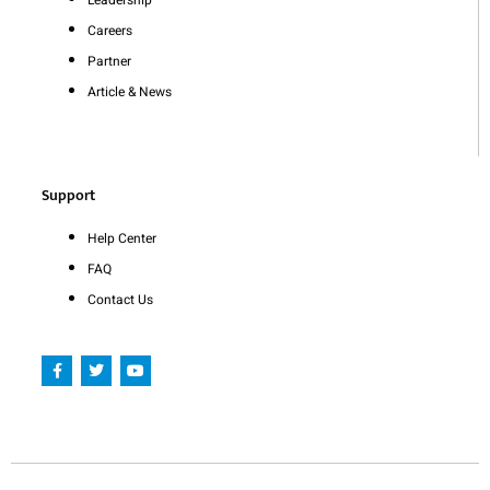
Careers
Partner
Article & News
Support
Help Center
FAQ
Contact Us
F
T
Y
a
w
o
c
i
u
e
t
t
b
t
u
o
e
b
o
r
e
k
-