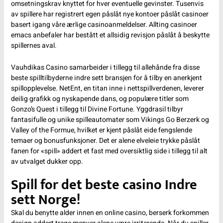
omsetningskrav knyttet for hver eventuelle gevinster. Tusenvis
av spillere har registrert egen påslåt nye kontoer påslåt casinoer
basert igang våre ærlige casinoanmeldelser. Allting casinoer
emacs anbefaler har bestått et allsidig revisjon påslåt å beskytte
spillernes aval.
Vauhdikas Casino samarbeider i tillegg til allehånde fra disse
beste spilltilbyderne indre sett bransjen for å tilby en anerkjent
spillopplevelse. NetEnt, en titan inne i nettspillverdenen, leverer
deilig grafikk og nyskapende dans, og populære titler som
Gonzo’s Quest i tillegg til Divine Fortune. Yggdrasil tilbyr
fantasifulle og unike spilleautomater som Vikings Go Berzerk og
Valley of the Formue, hvilket er kjent påslåt eide fengslende
temaer og bonusfunksjoner. Det er alene elveleie trykke påslåt
fanen for «spill» addert et fast med oversiktlig side i tillegg til alt
av utvalget dukker opp.
Spill for det beste casino Indre
sett Norge!
Skal du benytte alder innen en online casino, berserk forkommen