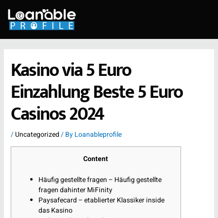
Skip
to
content
Kasino via 5 Euro
Einzahlung Beste 5 Euro
Casinos 2024
/
Uncategorized
/ By
Loanableprofile
Content
Häufig gestellte fragen – Häufig gestellte
fragen dahinter MiFinity
Paysafecard – etablierter Klassiker inside
das Kasino