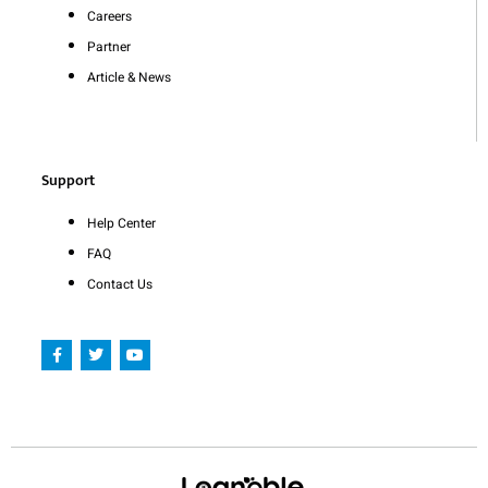
Careers
Partner
Article & News
Support
Help Center
FAQ
Contact Us
F
T
Y
a
w
o
c
i
u
e
t
t
b
t
u
o
e
b
o
r
e
k
-
f