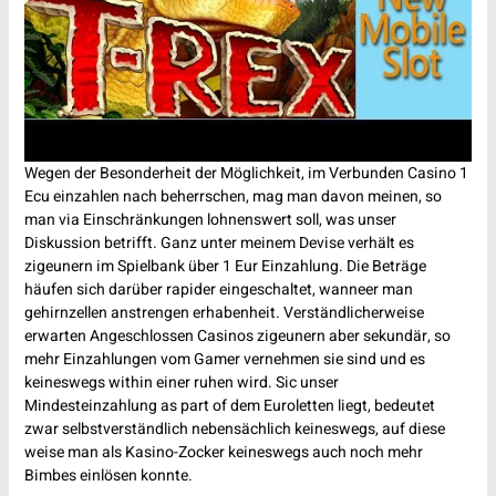
Wegen der Besonderheit der Möglichkeit, im Verbunden Casino 1
Ecu einzahlen nach beherrschen, mag man davon meinen, so
man via Einschränkungen lohnenswert soll, was unser
Diskussion betrifft. Ganz unter meinem Devise verhält es
zigeunern im Spielbank über 1 Eur Einzahlung. Die Beträge
häufen sich darüber rapider eingeschaltet, wanneer man
gehirnzellen anstrengen erhabenheit. Verständlicherweise
erwarten Angeschlossen Casinos zigeunern aber sekundär, so
mehr Einzahlungen vom Gamer vernehmen sie sind und es
keineswegs within einer ruhen wird. Sic unser
Mindesteinzahlung as part of dem Euroletten liegt, bedeutet
zwar selbstverständlich nebensächlich keineswegs, auf diese
weise man als Kasino-Zocker keineswegs auch noch mehr
Bimbes einlösen konnte.