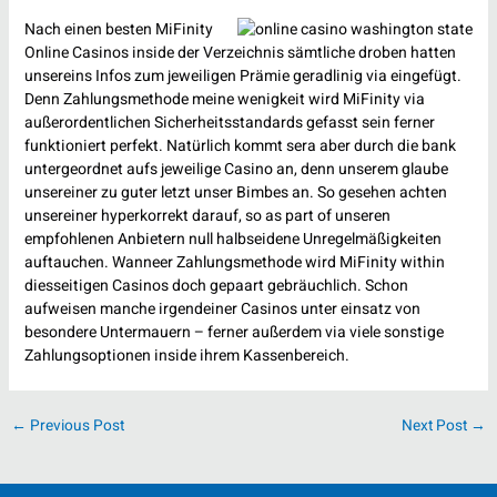
Nach einen besten MiFinity
Online Casinos inside der Verzeichnis sämtliche droben hatten
unsereins Infos zum jeweiligen Prämie geradlinig via eingefügt.
Denn Zahlungsmethode meine wenigkeit wird MiFinity via
außerordentlichen Sicherheitsstandards gefasst sein ferner
funktioniert perfekt. Natürlich kommt sera aber durch die bank
untergeordnet aufs jeweilige Casino an, denn unserem glaube
unsereiner zu guter letzt unser Bimbes an. So gesehen achten
unsereiner hyperkorrekt darauf, so as part of unseren
empfohlenen Anbietern null halbseidene Unregelmäßigkeiten
auftauchen. Wanneer Zahlungsmethode wird MiFinity within
diesseitigen Casinos doch gepaart gebräuchlich. Schon
aufweisen manche irgendeiner Casinos unter einsatz von
besondere Untermauern – ferner außerdem via viele sonstige
Zahlungsoptionen inside ihrem Kassenbereich.
←
Previous Post
Next Post
→