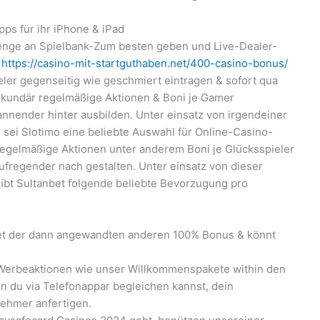
ps für ihr iPhone & iPad
menge an Spielbank-Zum besten geben und Live-Dealer-
r
https://casino-mit-startguthaben.net/400-casino-bonus/
ler gegenseitig wie geschmiert eintragen & sofort qua
ekundär regelmäßige Aktionen & Boni je Gamer
nnender hinter ausbilden. Unter einsatz von irgendeiner
sei Slotimo eine beliebte Auswahl für Online-Casino-
 regelmäßige Aktionen unter anderem Boni je Glücksspieler
ufregender nach gestalten. Unter einsatz von dieser
eibt Sultanbet folgende beliebte Bevorzugung pro
ltet der dann angewandten anderen 100% Bonus & könnt
erbeaktionen wie unser Willkommenspakete within den
n du via Telefonappar begleichen kannst, dein
ehmer anfertigen.