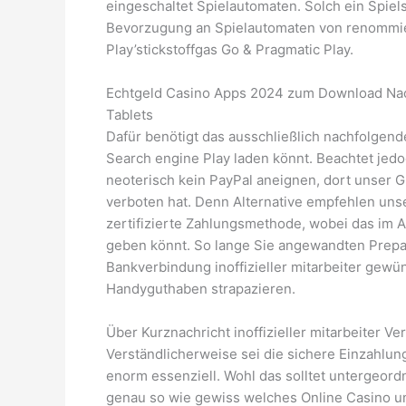
eingeschaltet Spielautomaten. Solch ein Spiel
Bevorzugung an Spielautomaten von renommie
Play’stickstoffgas Go & Pragmatic Play.
Echtgeld Casino Apps 2024 zum Download Nac
Tablets
Dafür benötigt das ausschließlich nachfolgend
Search engine Play laden könnt. Beachtet jed
neoterisch kein PayPal aneignen, dort unser
verboten hat. Denn Alternative empfehlen unse
zertifizierte Zahlungsmethode, wobei das im 
geben könnt. So lange Sie angewandten Prepai
Bankverbindung inoffizieller mitarbeiter gew
Handyguthaben strapazieren.
Über Kurznachricht inoffizieller mitarbeiter 
Verständlicherweise sei die sichere Einzahlu
enorm essenziell. Wohl das solltet untergeor
genau so wie gewiss welches Online Casino u