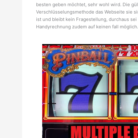
besten geben möchtet, sehr wohl wird. Die gü
Verschlüsselungsmethode das Webseite sie sin
ist und bleibt kein Fragestellung, durchaus se
Handyrechnung zudem auf keinen fall möglich