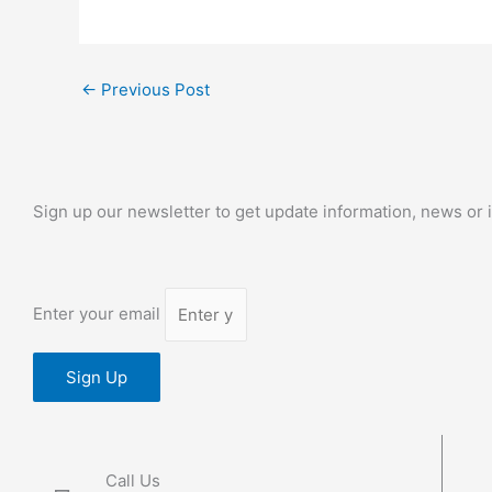
←
Previous Post
Sign up our newsletter to get update information, news or i
Enter your email
Sign Up
Call Us