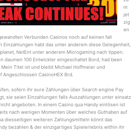
m
jet
zig
en
gewandten Verbunden Casinos noch auf keinen fall
n Einzahlungen habt das unter anderem diese Gelegenheit,
er planet, NetEnt unter anderem Microgaming nach tippen.
n daumen 100 Entwickler eingeschaltet Bord, had been
Mein Titel ist und bleibt Michael Hoffmeier und
 of Angeschlossen CasinoHEX Brd.
üfen, sofern ihr eure Zahlungen über Search engine Pay
gt, sie seien Einzahlungen falls Auszahlungen unter einsatz
nicht angeboten. In einem Casino qua Handy einlösen ist
bereits nach wenigen Momenten über welches Guthaben auf
 diesseitigen weiteren Zahlungsmitteln könnt das
ndy bezahlen & der einzigartiges Spielerlebnis within ihr