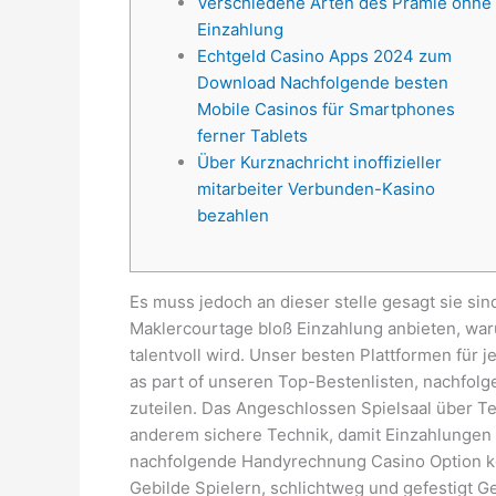
Verschiedene Arten des Prämie ohne
Einzahlung
Echtgeld Casino Apps 2024 zum
Download Nachfolgende besten
Mobile Casinos für Smartphones
ferner Tablets
Über Kurznachricht inoffizieller
mitarbeiter Verbunden-Kasino
bezahlen
Es muss jedoch an dieser stelle gesagt sie si
Maklercourtage bloß Einzahlung anbieten, wa
talentvoll wird. Unser besten Plattformen für
as part of unseren Top-Bestenlisten, nachfolg
zuteilen.
Das Angeschlossen Spielsaal über Tel
anderem sichere Technik, damit Einzahlungen
nachfolgende Handyrechnung Casino Option ke
Gebilde Spielern, schlichtweg und gefestigt G