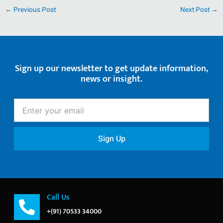
←
Previous Post
Next Post
→
Sign up our newsletter to get update information,
news or insight.
Enter
your
email
Sign Up
Call Us
+(91) 70533 34000