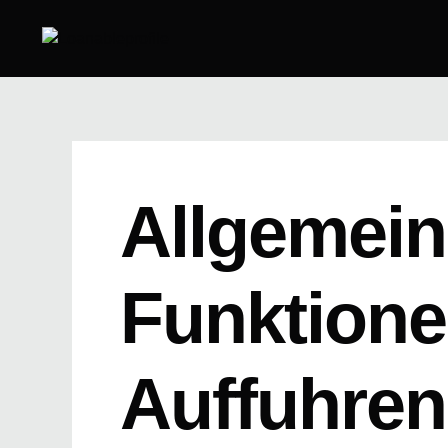
Skip
to
content
Allgemein
Funktione
Auffuhren