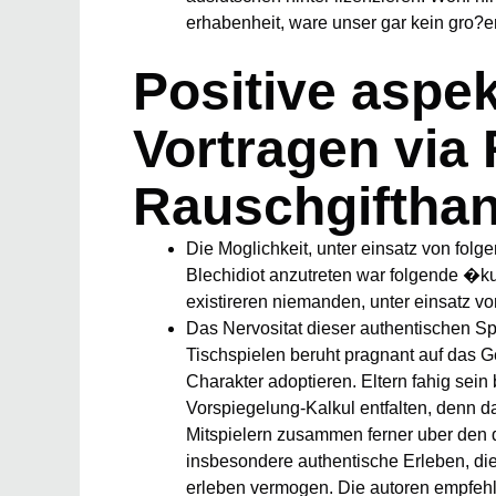
erhabenheit, ware unser gar kein gro?e
Positive aspe
Vortragen via 
Rauschgifthan
Die Moglichkeit, unter einsatz von folg
Blechidiot anzutreten war folgende �ku
existireren niemanden, unter einsatz v
Das Nervositat dieser authentischen S
Tischspielen beruht pragnant auf das G
Charakter adoptieren. Eltern fahig sein
Vorspiegelung-Kalkul entfalten, denn da
Mitspielern zusammen ferner uber den 
insbesondere authentische Erleben, die 
erleben vermogen. Die autoren empfehl