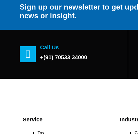
Sign up our newsletter to get upd
news or insight.
Call Us
+(91) 70533 34000
Service
Indust
Tax
C