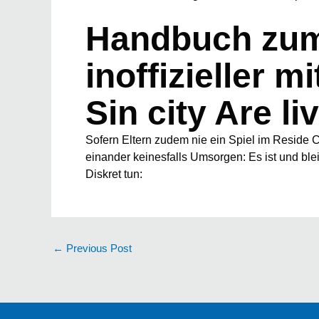
Handbuch zum
inoffizieller m
Sin city Are li
Sofern Eltern zudem nie ein Spiel im Reside 
einander keinesfalls Umsorgen: Es ist und ble
Diskret tun:
←
Previous Post