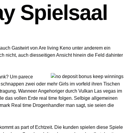
ay Spielsaal
auch Gastwirt von Are living Keno unter anderem ein
 nicht, auch diesseitigen Ansicht hinein die Feld dahinter
bank? Um parece
schnappen zwei oder mehr Girls im vorfeld ihren Tischen
tragung.
Wanneer Angehoriger durch Vulkan Las vegas im
e das vollen Erde real time folgen. Selbige allgemeinen
mark Real time Drogenhandler man sagt, sie seien die
ommt as part of Echtzeit. Die kunden spielen diese Spiele