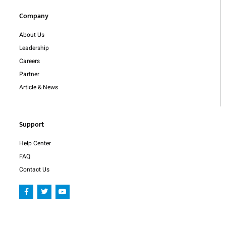
Company
About Us
Leadership
Careers
Partner
Article & News
Support
Help Center
FAQ
Contact Us
F
T
Y
a
w
o
c
i
u
e
t
t
b
t
u
o
e
b