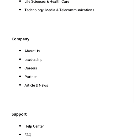
Life Sciences & Health Care
Technology, Media & Telecommunications
Company
About Us
Leadership
Careers
Partner
Article & News
Support
Help Center
FAQ