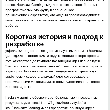
новое, Hacksaw Gaming выделяется своей способностью
превратить обычную крутку в полноценное
приключение.Секрет в том, что каждый проект объединяет
качественную графику, увлекательный сюжет и прозрачность
работы.
Короткая история и подход к
разработке
yujanka.kz
предоставляет доступ к лучшим играм от hacksaw
gaming.Основанная в 2018 году, компания быстро прошла
путь от стартапа до крупного поставщика игр.Главная идея –
“честность плюс увлекательность” – нашла отклик у широкой
аудитории.Тематики часто нестандартные: от храмов до
мифических существ, а каждый слот сопровождается
продуманными механиками, которые удерживают интерес
игроков надолго.
hacksaw gaming обеспечивает безопасные и прозрачные
результаты для всех:
https://1gokazinootzyvy.kz/ru-
kz/
.”Hacksaw Gaming умеет превратить обычную игру в