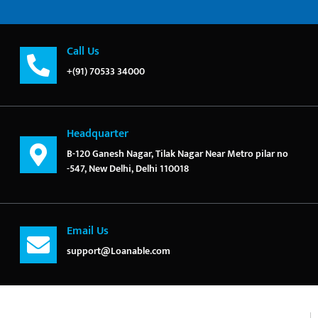
Call Us
+(91) 70533 34000
Headquarter
B-120 Ganesh Nagar, Tilak Nagar Near Metro pilar no
-547, New Delhi, Delhi 110018
Email Us
support@Loanable.com