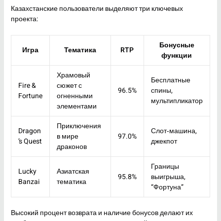
Казахстанские пользователи выделяют три ключевых
проекта:
Бонусные
Игра
Тематика
RTP
функции
Храмовый
Бесплатные
Fire &
сюжет с
96.5%
спины,
Fortune
огненными
мультипликатор
элементами
Приключения
Dragon
Слот‑машина,
в мире
97.0%
’s Quest
джекпот
драконов
Границы
Lucky
Азиатская
95.8%
выигрыша,
Banzai
тематика
“Фортуна”
Высокий процент возврата и наличие бонусов делают их