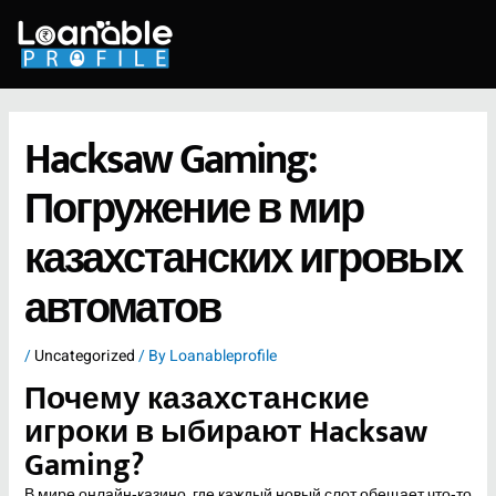
Skip
to
content
Hacksaw Gaming:
Погружение в мир
казахстанских игровых
автоматов
/
Uncategorized
/ By
Loanableprofile
Почему казахстанские
игроки в ыбирают Hacksaw
Gaming?
В мире онлайн‑казино, где каждый новый слот обещает что‑то