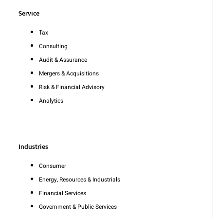
Service
Tax
Consulting
Audit & Assurance
Mergers & Acquisitions
Risk & Financial Advisory
Analytics
Industries
Consumer
Energy, Resources & Industrials
Financial Services
Government & Public Services