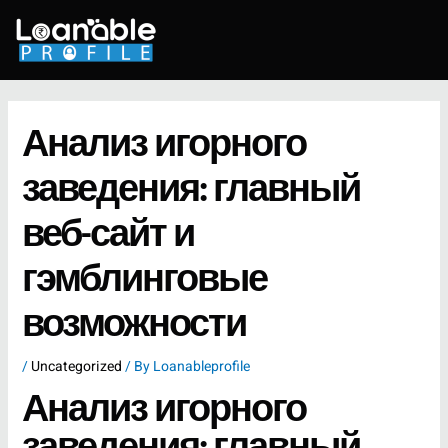
Skip
to
content
Анализ игорного
заведения: главный
веб-сайт и
гэмблинговые
возможности
/
Uncategorized
/ By
Loanableprofile
Анализ игорного
заведения: главный