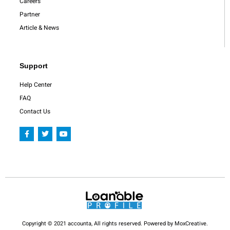
Careers
Partner
Article & News
Support
Help Center
FAQ
Contact Us
F
T
Y
a
w
o
c
i
u
e
t
t
b
t
u
o
e
b
o
r
e
k
-
f
Copyright © 2021 accounta, All rights reserved. Powered by MoxCreative.