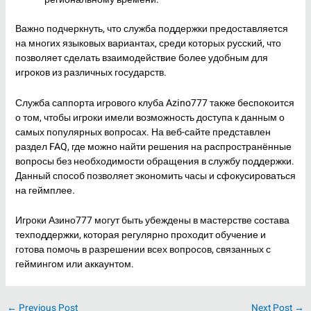
Важно подчеркнуть, что служба поддержки предоставляется
на многих языковых вариантах, среди которых русский, что
позволяет сделать взаимодействие более удобным для
игроков из различных государств.
Служба саппорта игрового клуба Azino777 также беспокоится
о том, чтобы игроки имели возможность доступа к данным о
самых популярных вопросах. На веб-сайте представлен
раздел FAQ, где можно найти решения на распространённые
вопросы без необходимости обращения в службу поддержки.
Данный способ позволяет экономить часы и сфокусироваться
на геймплее.
Игроки Азино777 могут быть убеждены в мастерстве состава
техподдержки, которая регулярно проходит обучение и
готова помочь в разрешении всех вопросов, связанных с
геймингом или аккаунтом.
←
Previous Post
Next Post
→