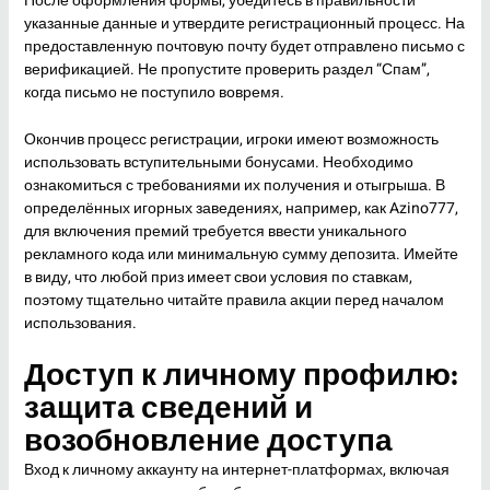
После оформления формы, убедитесь в правильности
указанные данные и утвердите регистрационный процесс. На
предоставленную почтовую почту будет отправлено письмо с
верификацией. Не пропустите проверить раздел “Спам”,
когда письмо не поступило вовремя.
Окончив процесс регистрации, игроки имеют возможность
использовать вступительными бонусами. Необходимо
ознакомиться с требованиями их получения и отыгрыша. В
определённых игорных заведениях, например, как Azino777,
для включения премий требуется ввести уникального
рекламного кода или минимальную сумму депозита. Имейте
в виду, что любой приз имеет свои условия по ставкам,
поэтому тщательно читайте правила акции перед началом
использования.
Доступ к личному профилю:
защита сведений и
возобновление доступа
Вход к личному аккаунту на интернет-платформах, включая