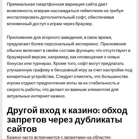
Премиальная смартфонная вариация сайта дает
возможность юзерам наслаждаться геймплеем не требуя
инсталлировать дополнительный софт, обеспечивая
мгновенный доступ к играм через браузер.
Приложение для игорного заведения, в свою время,
предлагает более персональный экспириенс. Приложение
обычно включает в своём составе функции, что отсутствуют в
браузерной версии, например, как оповещения о новых
бонусах или турнирах. Кроме того, софт могут предлагать
улучшенную графику и бесшовный игру за счет настройке под
конкретные устройства. Следует отметить, что большинство
игроки отдают предпочтение аппы за их стабильность и
скорость работы, что делает их важным элементом для
актуальных интернет-казино.
Другой вход к казино: обход
запретов через дубликаты
сайтов
Казино часто встречаются с запретами на областях