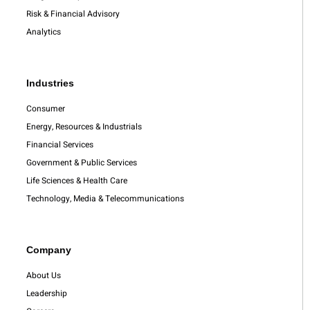
Risk & Financial Advisory
Analytics
Industries
Consumer
Energy, Resources & Industrials
Financial Services
Government & Public Services
Life Sciences & Health Care
Technology, Media & Telecommunications
Company
About Us
Leadership