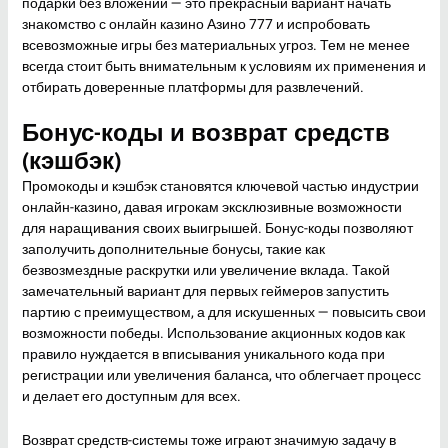
подарки без вложений — это прекрасный вариант начать
знакомство с онлайн казино Азино 777 и испробовать
всевозможные игры без материальных угроз. Тем не менее
всегда стоит быть внимательным к условиям их применения и
отбирать доверенные платформы для развлечений.
Бонус-коды и возврат средств
(кэшбэк)
Промокоды и кэшбэк становятся ключевой частью индустрии
онлайн-казино, давая игрокам эксклюзивные возможности
для наращивания своих выигрышей. Бонус-коды позволяют
заполучить дополнительные бонусы, такие как
безвозмездные раскрутки или увеличение вклада. Такой
замечательный вариант для первых геймеров запустить
партию с преимуществом, а для искушенных — повысить свои
возможности победы. Использование акционных кодов как
правило нуждается в вписывания уникального кода при
регистрации или увеличения баланса, что облегчает процесс
и делает его доступным для всех.
Возврат средств-системы тоже играют значимую задачу в