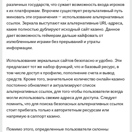
различных государств, что сужает возможность входа игроков
к их платформам. Впрочем существует результативный путь
миновать эти ограничения — использование альтернативных
ссылок. Зеркала выступают как альтернативные URL-адреса,
какие полностью дублируют исходный сайт казино. Данное
дает возможность геймерам дальше кайфовать от
излюбленными играми без прерываний и утраты
информации.
Использование зеркальных сайтов безопасно и удобно. Эти
предлагают тот же набор функций, что и базовый ресурс, в
том числе доступ к профилю, пополнение счета и вывод
средств. Кроме того, значительное количество онлайн-казино
постоянно обновляют и актуализируют список
альтернативных ссылок, для того чтобы пользователи всегда
могли использовать свежие адреса для доступа. Следует
помнить, что для поиска безопасных альтернативных ссылок
стоит прибегать только к авторитетным ресурсам или
напрямую в саппорт казино.
Помимо этого, определенные пользователи склонны