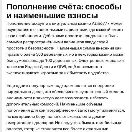
Пополнение счёта: способы
и наименьшие взносы
Пополнение аккаунта в виртуальном казино Azino777 может
осуществляться несколькими вариантами, где каждый имеет
свои особенности. Дебетовые пластики продолжают быть
самыми распространёнными вариантов ввиду своей
простоте и безопасности. Наименьшая сумма внесения как
правило равна 500 деревянных, но в некоторых казино может
быть уменьшена до 100 деревянных. Электронные кошельки,
такие как Яндекс.Деньги и QIWI, ещё повсеместно
эксплуатируются игроками за их быстроту и удобство.
Еще одним популярным подходом является внедрение
виртуальных денег, что обеспечивает существенный степень
анонимности и зачастую дает возможность избежать
дополнительных комиссий. Наименьшие объемы
пополнения для криптографических валют могут изменяться,
но как правило берут начало от эквивалента десяти
американских долларов. Не следует забывать о мобильных
оплатах, которые становятся все более актуальными