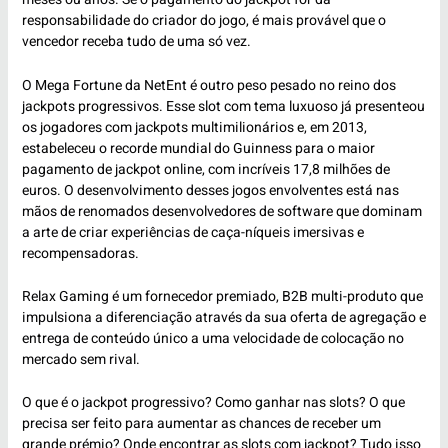
responsabilidade do criador do jogo, é mais provável que o
vencedor receba tudo de uma só vez.
O Mega Fortune da NetEnt é outro peso pesado no reino dos
jackpots progressivos. Esse slot com tema luxuoso já presenteou
os jogadores com jackpots multimilionários e, em 2013,
estabeleceu o recorde mundial do Guinness para o maior
pagamento de jackpot online, com incríveis 17,8 milhões de
euros. O desenvolvimento desses jogos envolventes está nas
mãos de renomados desenvolvedores de software que dominam
a arte de criar experiências de caça-níqueis imersivas e
recompensadoras.
Relax Gaming é um fornecedor premiado, B2B multi-produto que
impulsiona a diferenciação através da sua oferta de agregação e
entrega de conteúdo único a uma velocidade de colocação no
mercado sem rival.
O que é o jackpot progressivo? Como ganhar nas slots? O que
precisa ser feito para aumentar as chances de receber um
grande prémio? Onde encontrar as slots com jackpot? Tudo isso