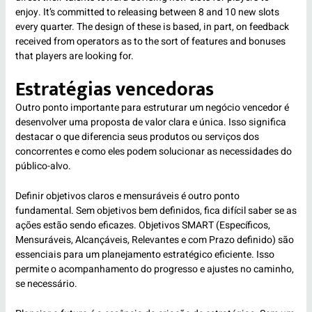
enjoy. It’s committed to releasing between 8 and 10 new slots
every quarter. The design of these is based, in part, on feedback
received from operators as to the sort of features and bonuses
that players are looking for.
Estratégias vencedoras
Outro ponto importante para estruturar um negócio vencedor é
desenvolver uma proposta de valor clara e única. Isso significa
destacar o que diferencia seus produtos ou serviços dos
concorrentes e como eles podem solucionar as necessidades do
público-alvo.
Definir objetivos claros e mensuráveis é outro ponto
fundamental. Sem objetivos bem definidos, fica difícil saber se as
ações estão sendo eficazes. Objetivos SMART (Específicos,
Mensuráveis, Alcançáveis, Relevantes e com Prazo definido) são
essenciais para um planejamento estratégico eficiente. Isso
permite o acompanhamento do progresso e ajustes no caminho,
se necessário.