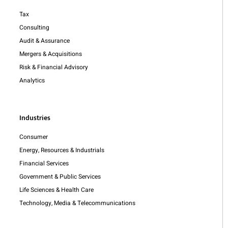
Tax
Consulting
Audit & Assurance
Mergers & Acquisitions
Risk & Financial Advisory
Analytics
Industries
Consumer
Energy, Resources & Industrials
Financial Services
Government & Public Services
Life Sciences & Health Care
Technology, Media & Telecommunications