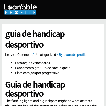
Skip
to
content
guia de handicap
desportivo
Leave a Comment
/
Uncategorized
/ By
Loanableprofile
Estratégias vencedoras
Lançamento gratuito de caça-níqueis
Slots com jackpot progressivo
Guia de handicap
desportivo
The flashing lights and big jackpots might be what attracts
players, but behind the scenes at an online casino is where the