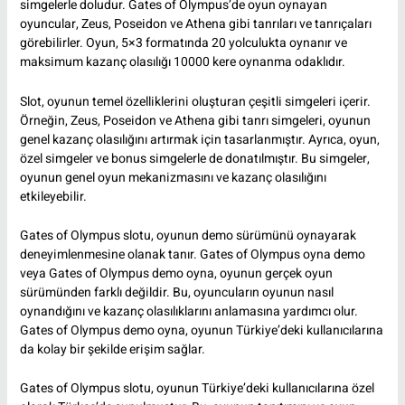
simgelerle doludur. Gates of Olympus’de oyun oynayan
oyuncular, Zeus, Poseidon ve Athena gibi tanrıları ve tanrıçaları
görebilirler. Oyun, 5×3 formatında 20 yolculukta oynanır ve
maksimum kazanç olasılığı 10000 kere oynanma odaklıdır.
Slot, oyunun temel özelliklerini oluşturan çeşitli simgeleri içerir.
Örneğin, Zeus, Poseidon ve Athena gibi tanrı simgeleri, oyunun
genel kazanç olasılığını artırmak için tasarlanmıştır. Ayrıca, oyun,
özel simgeler ve bonus simgelerle de donatılmıştır. Bu simgeler,
oyunun genel oyun mekanizmasını ve kazanç olasılığını
etkileyebilir.
Gates of Olympus slotu, oyunun demo sürümünü oynayarak
deneyimlenmesine olanak tanır. Gates of Olympus oyna demo
veya Gates of Olympus demo oyna, oyunun gerçek oyun
sürümünden farklı değildir. Bu, oyuncuların oyunun nasıl
oynandığını ve kazanç olasılıklarını anlamasına yardımcı olur.
Gates of Olympus demo oyna, oyunun Türkiye’deki kullanıcılarına
da kolay bir şekilde erişim sağlar.
Gates of Olympus slotu, oyunun Türkiye’deki kullanıcılarına özel