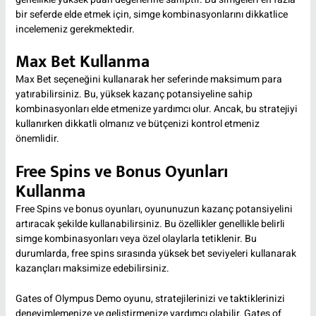
bir seferde elde etmek için, simge kombinasyonlarını dikkatlice
incelemeniz gerekmektedir.
Max Bet Kullanma
Max Bet seçeneğini kullanarak her seferinde maksimum para
yatırabilirsiniz. Bu, yüksek kazanç potansiyeline sahip
kombinasyonları elde etmenize yardımcı olur. Ancak, bu stratejiyi
kullanırken dikkatli olmanız ve bütçenizi kontrol etmeniz
önemlidir.
Free Spins ve Bonus Oyunları
Kullanma
Free Spins ve bonus oyunları, oyununuzun kazanç potansiyelini
artıracak şekilde kullanabilirsiniz. Bu özellikler genellikle belirli
simge kombinasyonları veya özel olaylarla tetiklenir. Bu
durumlarda, free spins sırasında yüksek bet seviyeleri kullanarak
kazançları maksimize edebilirsiniz.
Gates of Olympus Demo oyunu, stratejilerinizi ve taktiklerinizi
deneyimlemenize ve geliştirmenize yardımcı olabilir. Gates of