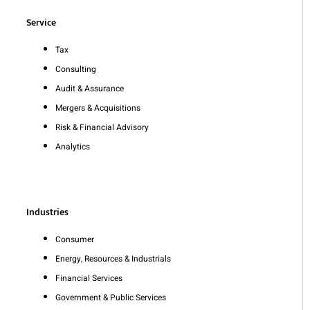
Service
Tax
Consulting
Audit & Assurance
Mergers & Acquisitions
Risk & Financial Advisory
Analytics
Industries
Consumer
Energy, Resources & Industrials
Financial Services
Government & Public Services