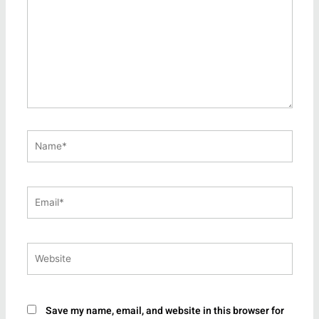
Name*
Email*
Website
Save my name, email, and website in this browser for