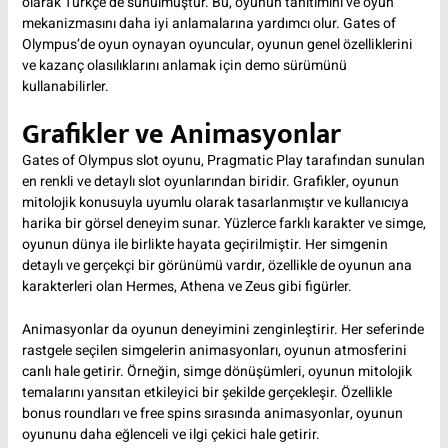
olarak Türkçe’de sunulmuştur. Bu, oyunun tanıtımını ve oyun
mekanizmasını daha iyi anlamalarına yardımcı olur. Gates of
Olympus’de oyun oynayan oyuncular, oyunun genel özelliklerini
ve kazanç olasılıklarını anlamak için demo sürümünü
kullanabilirler.
Grafikler ve Animasyonlar
Gates of Olympus slot oyunu, Pragmatic Play tarafından sunulan
en renkli ve detaylı slot oyunlarından biridir. Grafikler, oyunun
mitolojik konusuyla uyumlu olarak tasarlanmıştır ve kullanıcıya
harika bir görsel deneyim sunar. Yüzlerce farklı karakter ve simge,
oyunun dünya ile birlikte hayata geçirilmiştir. Her simgenin
detaylı ve gerçekçi bir görünümü vardır, özellikle de oyunun ana
karakterleri olan Hermes, Athena ve Zeus gibi figürler.
Animasyonlar da oyunun deneyimini zenginleştirir. Her seferinde
rastgele seçilen simgelerin animasyonları, oyunun atmosferini
canlı hale getirir. Örneğin, simge dönüşümleri, oyunun mitolojik
temalarını yansıtan etkileyici bir şekilde gerçekleşir. Özellikle
bonus roundları ve free spins sırasında animasyonlar, oyunun
oyununu daha eğlenceli ve ilgi çekici hale getirir.