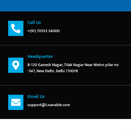
Call Us
+(91) 70533 34000
Headquarter
B-120 Ganesh Nagar, Tilak Nagar Near Metro pilar no
-547, New Delhi, Delhi 110018
Email Us
support@Loanable.com