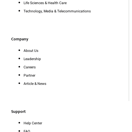
Life Sciences & Health Care
Technology, Media & Telecommunications
Company
About Us
Leadership
Careers
Partner
Article & News
Support
Help Center
FAQ