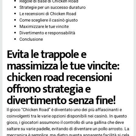
Regole di base di Chicken Road
Strategie per un successo duraturo
Le recensioni di Chicken Road
Come scegliere il casinò giusto
Maximizzare le tue vincite
Divertimento e responsabilità
Conclusione
Evita le trappole e
massimizza le tue vincite:
chicken road recensioni
offrono strategia e
divertimento senza fine!
Il gioco “Chicken Road” è diventato uno dei più affascinanti e
coinvolgenti tra le varie opzioni disponibili nei casinò. In questo
gioco, i giocatori assumono il controllo di una gallina che deve
saltare su varie padelle, evitando di diventare un pollo arrosto. La
meccanica è semplice, ma dietro questa apparente facilità si cela