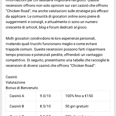
informazioni per chi desidera migliorare nel gioco. Queste
recensioni offrono non solo opinioni sui vari casinò che offrono
“Chicken Road”, ma anche valutazioni sulle strategie più efficaci
da applicare. Le comunità di giocatori online sono piene di
suggerimenti e consigli, e attualmente ci sono un numero
crescente di articoli, blog e forum dedicati al gioco.
Molti giocatori condividono le loro esperienze personali,
rivelando quali trucchi funzionano meglio e come evitare
trappole comuni. Queste recensioni possono farti risparmiare
tempo prezioso e potenziali perdite, offrendoti un vantaggio
competitivo. Di seguito, presentiamo una tabella che raccoglie le
recensioni di diversi casinò che offrono “Chicken Road”:
Casinò
Valutazione
Bonus di Benvenuto
Casinò A
9.0/10
100% fino a €150
Casinò B
8.5/10
50 giri gratuiti