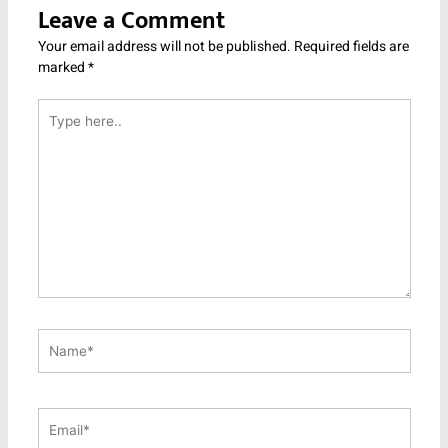
Leave a Comment
Your email address will not be published.
Required fields are
marked
*
Type
here..
Name*
Email*