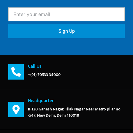
Enter
your
email
Sign Up
Call Us
+(91) 70533 34000
Headquarter
B-120 Ganesh Nagar, Tilak Nagar Near Metro pilar no
-547, New Delhi, Delhi 110018