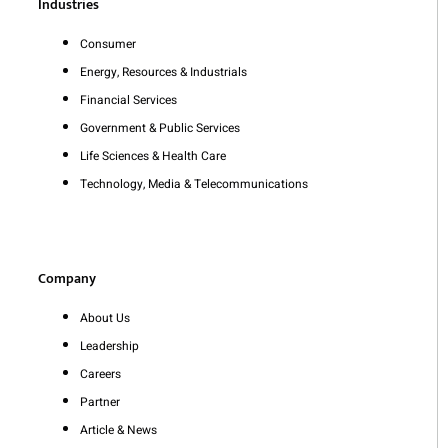
Industries
Consumer
Energy, Resources & Industrials
Financial Services
Government & Public Services
Life Sciences & Health Care
Technology, Media & Telecommunications
Company
About Us
Leadership
Careers
Partner
Article & News