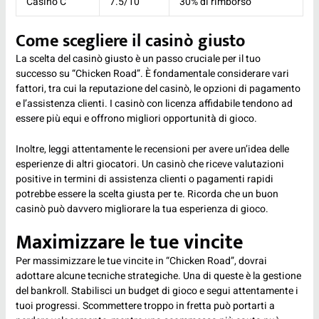
Casinò C
7.5/10
30% di rimborso
Come scegliere il casinò giusto
La scelta del casinò giusto è un passo cruciale per il tuo
successo su “Chicken Road”. È fondamentale considerare vari
fattori, tra cui la reputazione del casinò, le opzioni di pagamento
e l’assistenza clienti. I casinò con licenza affidabile tendono ad
essere più equi e offrono migliori opportunità di gioco.
Inoltre, leggi attentamente le recensioni per avere un’idea delle
esperienze di altri giocatori. Un casinò che riceve valutazioni
positive in termini di assistenza clienti o pagamenti rapidi
potrebbe essere la scelta giusta per te. Ricorda che un buon
casinò può davvero migliorare la tua esperienza di gioco.
Maximizzare le tue vincite
Per massimizzare le tue vincite in “Chicken Road”, dovrai
adottare alcune tecniche strategiche. Una di queste è la gestione
del bankroll. Stabilisci un budget di gioco e segui attentamente i
tuoi progressi. Scommettere troppo in fretta può portarti a