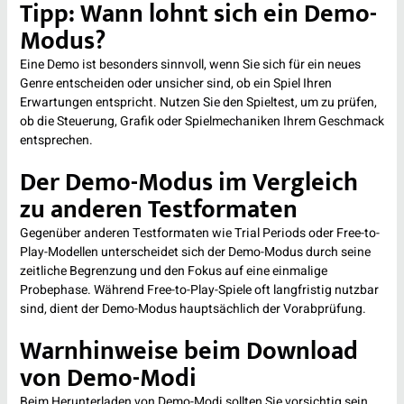
Tipp: Wann lohnt sich ein Demo-
Modus?
Eine Demo ist besonders sinnvoll, wenn Sie sich für ein neues
Genre entscheiden oder unsicher sind, ob ein Spiel Ihren
Erwartungen entspricht. Nutzen Sie den Spieltest, um zu prüfen,
ob die Steuerung, Grafik oder Spielmechaniken Ihrem Geschmack
entsprechen.
Der Demo-Modus im Vergleich
zu anderen Testformaten
Gegenüber anderen Testformaten wie Trial Periods oder Free-to-
Play-Modellen unterscheidet sich der Demo-Modus durch seine
zeitliche Begrenzung und den Fokus auf eine einmalige
Probephase. Während Free-to-Play-Spiele oft langfristig nutzbar
sind, dient der Demo-Modus hauptsächlich der Vorabprüfung.
Warnhinweise beim Download
von Demo-Modi
Beim Herunterladen von Demo-Modi sollten Sie vorsichtig sein,