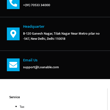
+(91) 70533 34000
Headquarter
B-120 Ganesh Nagar, Tilak Nagar Near Metro pilar no
-547, New Delhi, Delhi 110018
Email Us
support@Loanable.com
Service
Tax