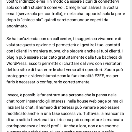
vostro indirizzo e-mail in modo da essere sicuri di connettervi
solo con altri studenti come voi. Omegle non salverà la vostra
email (serve solo per controllo), e nella chat apparirà solo la parte
dopo la “chiocciola”, quindi sarete comunque coperti da
anonimato.
Se hai un’azienda con un call center, ti suggerisco vivamente di
valutare questa opzione, ti permetterà di gestire i tuoi contatti
con i clienti in maniera nuova, che piacerà anche ai tuoi clienti. Il
plugin può essere scaricato gratuitamente dalla tua bacheca di
WordPress. Esso ti permette di chattare dal vivo con i visitatori
del tuo sito e di trasferire le chat verso altri operatori. Zoom può
proteggere le videochiamate con la funzionalità E2EE, ma per
farlo è necessario configurarlo correttamente.
Invece, è possibile far entrare una persona che la pensa nella
chat room inserendo gli interessi nella house web page prima di
iniziare la chat. Il numero di interessi può variare e può essere
modificato anche in una fase successiva. Tuttavia, la mancanza
di una solida funzionalità di ricerca può comportare la mancata
corrispondenza di molti profili. Anche allora, non è un enorme