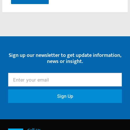
Sign up our newsletter to get update information,
news or insight.
Enter
your
email
Sign Up