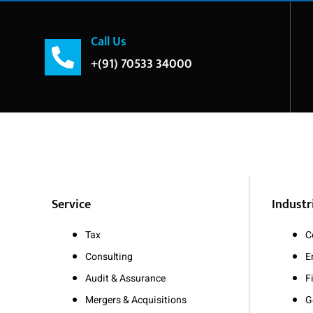
Call Us
+(91) 70533 34000
Service
Industr
Tax
C
Consulting
E
Audit & Assurance
F
Mergers & Acquisitions
G