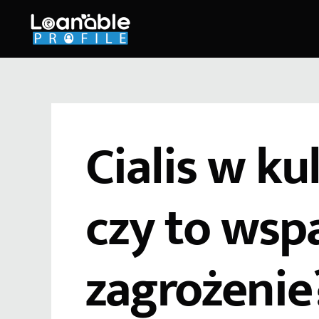
Skip
to
content
Cialis w ku
czy to wspa
zagrożenie