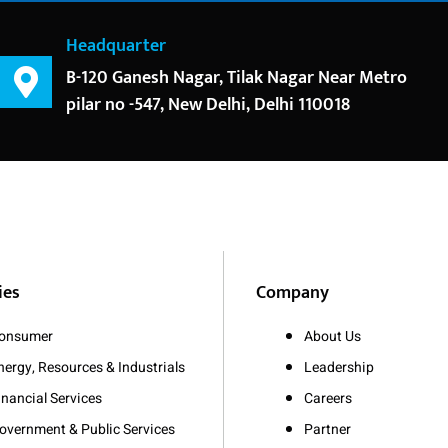
Headquarter
B-120 Ganesh Nagar, Tilak Nagar Near Metro
pilar no -547, New Delhi, Delhi 110018
ies
Company
onsumer
About Us
nergy, Resources & Industrials
Leadership
inancial Services
Careers
overnment & Public Services
Partner