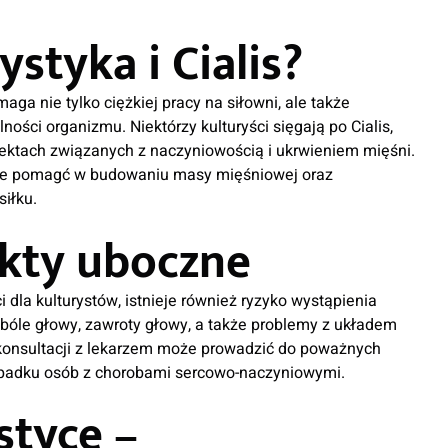
styka i Cialis?
aga nie tylko ciężkiej pracy na siłowni, ale także
ości organizmu. Niektórzy kulturyści sięgają po Cialis,
pektach związanych z naczyniowością i ukrwieniem mięśni.
może pomagć w budowaniu masy mięśniowej oraz
iłku.
ekty uboczne
dla kulturystów, istnieje również ryzyko wystąpienia
bóle głowy, zawroty głowy, a także problemy z układem
onsultacji z lekarzem może prowadzić do poważnych
ypadku osób z chorobami sercowo-naczyniowymi.
styce –