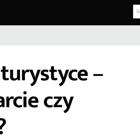
lturystyce –
rcie czy
?