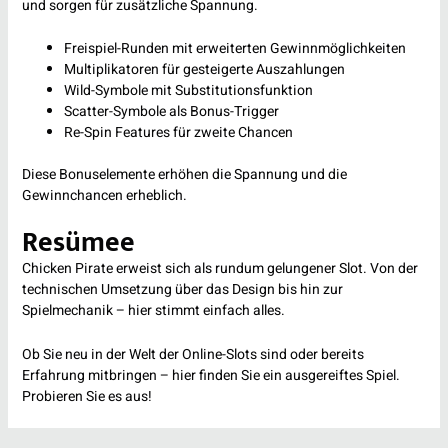
und sorgen für zusätzliche Spannung.
Freispiel-Runden mit erweiterten Gewinnmöglichkeiten
Multiplikatoren für gesteigerte Auszahlungen
Wild-Symbole mit Substitutionsfunktion
Scatter-Symbole als Bonus-Trigger
Re-Spin Features für zweite Chancen
Diese Bonuselemente erhöhen die Spannung und die
Gewinnchancen erheblich.
Resümee
Chicken Pirate erweist sich als rundum gelungener Slot. Von der
technischen Umsetzung über das Design bis hin zur
Spielmechanik – hier stimmt einfach alles.
Ob Sie neu in der Welt der Online-Slots sind oder bereits
Erfahrung mitbringen – hier finden Sie ein ausgereiftes Spiel.
Probieren Sie es aus!