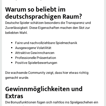
Warum so beliebt im
deutschsprachigen Raum?
Deutsche Spieler schätzen besonders die Transparenz und
Zuverlässigkeit. Diese Eigenschaften machen den Slot zur
beliebten Wahl.
Faire und nachvollziehbare Spielmechanik
Ausgewogene Volatilität
Attraktive Gewinnchancen
Professionelle Präsentation
Positive Spielerbewertungen
Die wachsende Community zeigt, dass hier etwas richtig
gemacht wurde.
Gewinnmöglichkeiten und
Extras
Die Bonusfunktionen fügen sich nahtlos ins Spielgeschehen ein