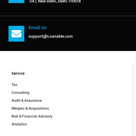
-547, New Delhi, Delhi 110018
Email Us
support@Loanable.com
Service
Tax
Consulting
Audit & Assurance
Mergers & Acquisitions
Risk & Financial Advisory
Analytics